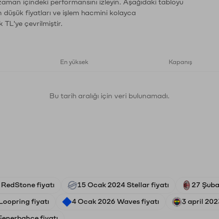
 zaman içindeki performansını izleyin. Aşağıdaki tabloyu
n düşük fiyatları ve işlem hacmini kolayca
 TL'ye çevrilmiştir.
En yüksek
Kapanış
Bu tarih aralığı için veri bulunamadı.
 RedStone fiyatı
15 Ocak 2024 Stellar fiyatı
27 Şuba
oopring fiyatı
4 Ocak 2026 Waves fiyatı
3 april 20
Fenerbahçe fiyatı