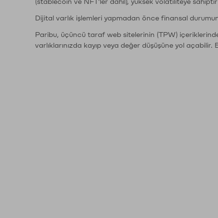
(stablecoin ve NFT'ler dahil), yüksek volatiliteye sahipti
Dijital varlık işlemleri yapmadan önce finansal durumu
Paribu, üçüncü taraf web sitelerinin (TPW) içeriklerin
varlıklarınızda kayıp veya değer düşüşüne yol açabilir. 