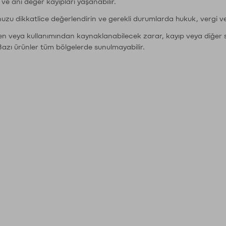
r ve ani değer kayıpları yaşanabilir.
nuzu dikkatlice değerlendirin ve gerekli durumlarda hukuk, vergi v
den veya kullanımından kaynaklanabilecek zarar, kayıp veya diğer 
Bazı ürünler tüm bölgelerde sunulmayabilir.