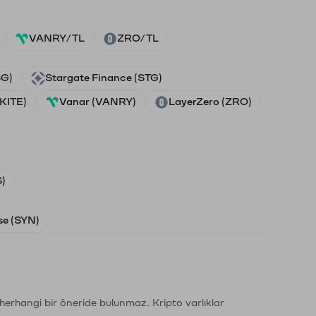
VANRY/TL
ZRO/TL
SG)
Stargate Finance (STG)
(KITE)
Vanar (VANRY)
LayerZero (ZRO)
)
e (SYN)
li herhangi bir öneride bulunmaz. Kripto varlıklar