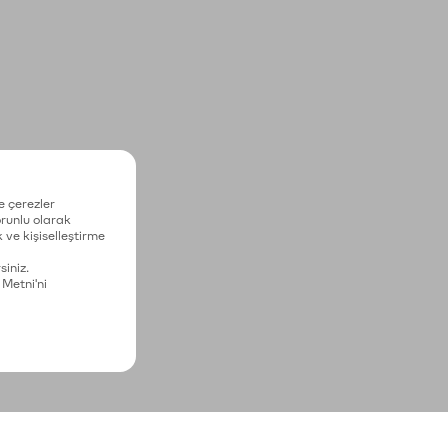
e çerezler
zorunlu olarak
 ve kişiselleştirme
siniz.
 Metni'ni