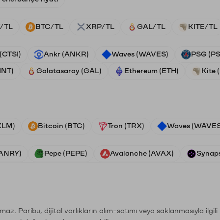
/TL
BTC/TL
XRP/TL
GAL/TL
KITE/TL
 (CTSI)
Ankr (ANKR)
Waves (WAVES)
PSG (P
HNT)
Galatasaray (GAL)
Ethereum (ETH)
Kite 
(XLM)
Bitcoin (BTC)
Tron (TRX)
Waves (WAVES
VANRY)
Pepe (PEPE)
Avalanche (AVAX)
Synaps
şımaz. Paribu, dijital varlıkların alım-satımı veya saklanmasıyla ilgi