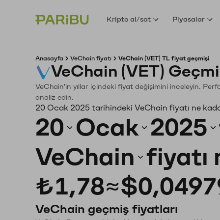
Kripto al/sat
Piyasalar
Anasayfa
VeChain fiyatı
VeChain (VET) TL fiyat geçmişi
VeChain (VET) Geçmi
VeChain'in yıllar içindeki fiyat değişimini inceleyin. Pe
analiz edin.
20 Ocak 2025 tarihindeki VeChain fiyatı ne kad
20
Ocak
2025
VeChain
fiyatı
₺1,78
≈
$0,0497
VeChain geçmiş fiyatları