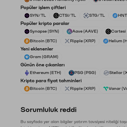
Popüler işlem çiftleri
SYN/TL
CTSI/TL
STG/TL
HNT
Popüler kripto paralar
Synapse (SYN)
Aave (AAVE)
Cartesi
Bitcoin (BTC)
Ripple (XRP)
Helium (
Yeni eklenenler
Gram (GRAM)
Günün öne çıkanları
Ethereum (ETH)
PSG (PSG)
Stellar 
Kripto para fiyat tahminleri
Bitcoin (BTC)
Ripple (XRP)
Vanar (
Sorumluluk reddi
Bu sayfada yer alan bilgiler yatırım tavsiyesi niteliği ta