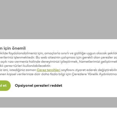
im için önemli
kilde faydalanabilmeniz için, amaçlarla sınırlı ve gizliliğe uygun olacak şekild
 verileriniz işlenmektedir. Bu web sitesinin çalışması için gerekli olan çerezler 
açık rıza vermeniz halinde deneyiminizi iyileştirmek, hizmetlerimizi geliştirmek
lı çerez türleri kullanılabilecektir.
iz izni, istediğiniz zaman
Çerez tercihleri
sayfasını ziyaret ederek değiştirebilir
enen kişisel verilerinize dair daha fazla bilgi için Çerezlere Yönelik Aydınlatma
l et
Opsiyonel çerezleri reddet