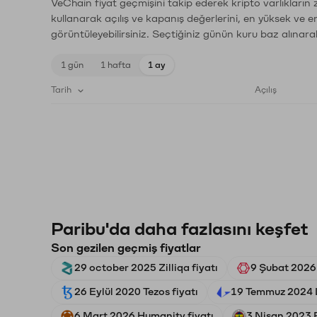
VeChain fiyat geçmişini takip ederek kripto varlıkların
kullanarak açılış ve kapanış değerlerini, en yüksek ve e
görüntüleyebilirsiniz. Seçtiğiniz günün kuru baz alınarak
1 gün
1 hafta
1 ay
Tarih
Açılış
Paribu'da daha fazlasını keşfet
Son gezilen geçmiş fiyatlar
29 october 2025 Zilliqa fiyatı
9 Şubat 2026
26 Eylül 2020 Tezos fiyatı
19 Temmuz 2024 L
6 Mart 2026 Humanity fiyatı
3 Nisan 2023 