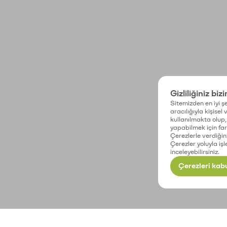
Gizliliğiniz biz
Sitemizden en iyi şe
aracılığıyla kişisel
kullanılmakta olup, 
yapabilmek için fark
Çerezlerle verdiğin
Çerezler yoluyla işl
inceleyebilirsiniz.
Çerezleri kabu