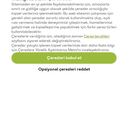
Sitemizden en iyi şekilde faydalanabilmeniz için, amaçlarla
sınırlı ve gizliliğe uygun olacak şekilde çerezler aracılığıyla
kişisel verileriniz işlenmektedir. Bu web sitesinin çalışması için
gerekli olan çerezler zorunlu olarak kullanılmakta olup, açık
rıza vermeniz halinde deneyiminizi iyileştirmek, hizmetlerimizi
geliştirmek ve kişiselleştirme yapabilmek için farklı çerez türleri
kullanılabilecektir.
Çerezlerle verdiğiniz izni, istediğiniz zaman
Çerez tercihleri
sayfasını ziyaret ederek değiştirebilirsiniz.
Çerezler yoluyla işlenen kişisel verilerinize dair daha fazla bilgi
için Çerezlere Yönelik Aydınlatma Metni'ni inceleyebilirsiniz.
Çerezleri kabul et
Opsiyonel çerezleri reddet
Paribu’yu keşfet
Eğitimler
Etkinlikler
Açık pozisyonlar