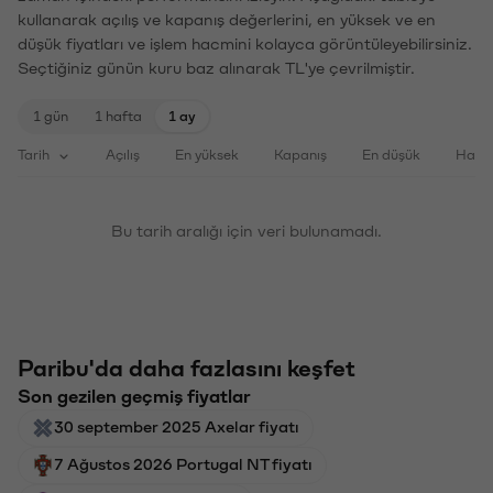
kullanarak açılış ve kapanış değerlerini, en yüksek ve en
düşük fiyatları ve işlem hacmini kolayca görüntüleyebilirsiniz.
Seçtiğiniz günün kuru baz alınarak TL'ye çevrilmiştir.
1 gün
1 hafta
1 ay
Tarih
Açılış
En yüksek
Kapanış
En düşük
Haci
Bu tarih aralığı için veri bulunamadı.
Paribu'da daha fazlasını keşfet
Son gezilen geçmiş fiyatlar
30 september 2025 Axelar fiyatı
7 Ağustos 2026 Portugal NT fiyatı