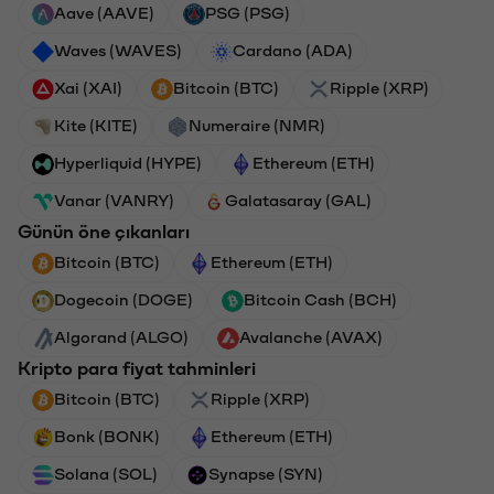
Aave (AAVE)
PSG (PSG)
Waves (WAVES)
Cardano (ADA)
Xai (XAI)
Bitcoin (BTC)
Ripple (XRP)
Kite (KITE)
Numeraire (NMR)
Hyperliquid (HYPE)
Ethereum (ETH)
Vanar (VANRY)
Galatasaray (GAL)
Günün öne çıkanları
Bitcoin (BTC)
Ethereum (ETH)
Dogecoin (DOGE)
Bitcoin Cash (BCH)
Algorand (ALGO)
Avalanche (AVAX)
Kripto para fiyat tahminleri
Bitcoin (BTC)
Ripple (XRP)
Bonk (BONK)
Ethereum (ETH)
Solana (SOL)
Synapse (SYN)