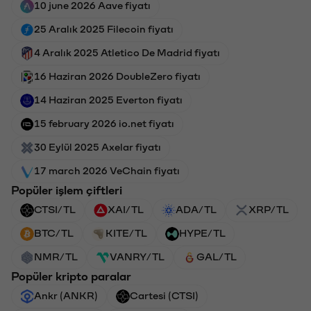
10 june 2026 Aave fiyatı
25 Aralık 2025 Filecoin fiyatı
4 Aralık 2025 Atletico De Madrid fiyatı
16 Haziran 2026 DoubleZero fiyatı
14 Haziran 2025 Everton fiyatı
15 february 2026 io.net fiyatı
30 Eylül 2025 Axelar fiyatı
17 march 2026 VeChain fiyatı
Popüler işlem çiftleri
CTSI/TL
XAI/TL
ADA/TL
XRP/TL
BTC/TL
KITE/TL
HYPE/TL
NMR/TL
VANRY/TL
GAL/TL
Popüler kripto paralar
Ankr (ANKR)
Cartesi (CTSI)