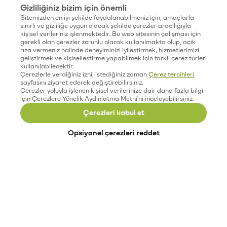
Gizliliğiniz bizim için önemli
Sitemizden en iyi şekilde faydalanabilmeniz için, amaçlarla
sınırlı ve gizliliğe uygun olacak şekilde çerezler aracılığıyla
kişisel verileriniz işlenmektedir. Bu web sitesinin çalışması için
gerekli olan çerezler zorunlu olarak kullanılmakta olup, açık
rıza vermeniz halinde deneyiminizi iyileştirmek, hizmetlerimizi
geliştirmek ve kişiselleştirme yapabilmek için farklı çerez türleri
kullanılabilecektir.
Çerezlerle verdiğiniz izni, istediğiniz zaman
Çerez tercihleri
sayfasını ziyaret ederek değiştirebilirsiniz.
Çerezler yoluyla işlenen kişisel verilerinize dair daha fazla bilgi
için Çerezlere Yönelik Aydınlatma Metni'ni inceleyebilirsiniz.
Çerezleri kabul et
Opsiyonel çerezleri reddet
Paribu’yu keşfet
Eğitimler
Etkinlikler