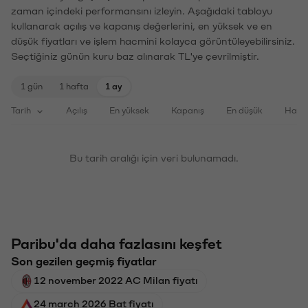
zaman içindeki performansını izleyin. Aşağıdaki tabloyu
kullanarak açılış ve kapanış değerlerini, en yüksek ve en
düşük fiyatları ve işlem hacmini kolayca görüntüleyebilirsiniz.
Seçtiğiniz günün kuru baz alınarak TL'ye çevrilmiştir.
1 gün
1 hafta
1 ay
Tarih
Açılış
En yüksek
Kapanış
En düşük
Haci
Bu tarih aralığı için veri bulunamadı.
Paribu'da daha fazlasını keşfet
Son gezilen geçmiş fiyatlar
12 november 2022 AC Milan fiyatı
24 march 2026 Bat fiyatı