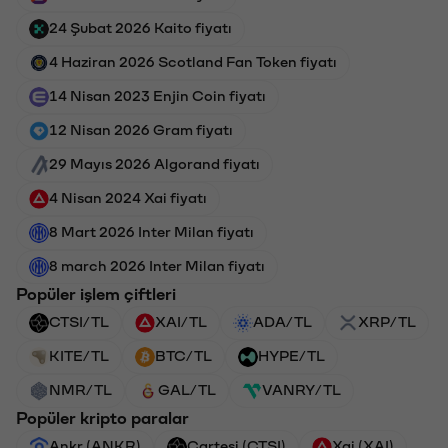
24 Şubat 2026 Kaito fiyatı
4 Haziran 2026 Scotland Fan Token fiyatı
14 Nisan 2023 Enjin Coin fiyatı
12 Nisan 2026 Gram fiyatı
29 Mayıs 2026 Algorand fiyatı
4 Nisan 2024 Xai fiyatı
8 Mart 2026 Inter Milan fiyatı
8 march 2026 Inter Milan fiyatı
Popüler işlem çiftleri
CTSI/TL
XAI/TL
ADA/TL
XRP/TL
KITE/TL
BTC/TL
HYPE/TL
NMR/TL
GAL/TL
VANRY/TL
Popüler kripto paralar
Ankr (ANKR)
Cartesi (CTSI)
Xai (XAI)