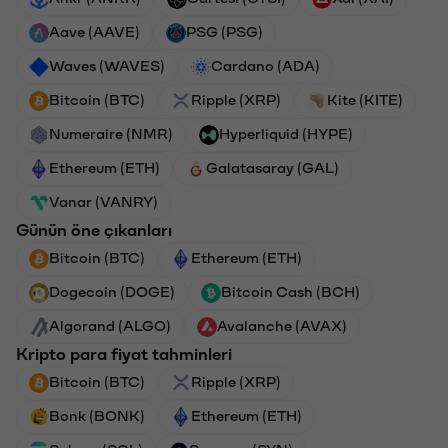
Aave (AAVE)
PSG (PSG)
Waves (WAVES)
Cardano (ADA)
Bitcoin (BTC)
Ripple (XRP)
Kite (KITE)
Numeraire (NMR)
Hyperliquid (HYPE)
Ethereum (ETH)
Galatasaray (GAL)
Vanar (VANRY)
Günün öne çıkanları
Bitcoin (BTC)
Ethereum (ETH)
Dogecoin (DOGE)
Bitcoin Cash (BCH)
Algorand (ALGO)
Avalanche (AVAX)
Kripto para fiyat tahminleri
Bitcoin (BTC)
Ripple (XRP)
Bonk (BONK)
Ethereum (ETH)