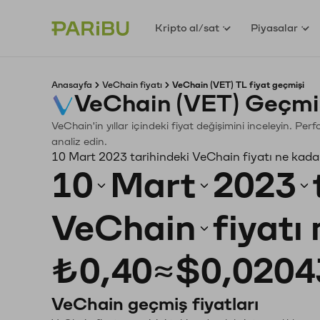
Kripto al/sat
Piyasalar
Anasayfa
VeChain fiyatı
VeChain (VET) TL fiyat geçmişi
VeChain (VET) Geçmi
VeChain'in yıllar içindeki fiyat değişimini inceleyin. Pe
analiz edin.
10 Mart 2023 tarihindeki VeChain fiyatı ne kada
10
Mart
2023
VeChain
fiyatı
₺0,40
≈
$0,0204
VeChain geçmiş fiyatları