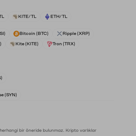
TL
KITE/TL
ETH/TL
SI)
Bitcoin (BTC)
Ripple (XRP)
)
Kite (KITE)
Tron (TRX)
)
e (SYN)
li herhangi bir öneride bulunmaz. Kripto varlıklar