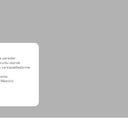
e çerezler
zorunlu olarak
 ve kişiselleştirme
siniz.
 Metni'ni