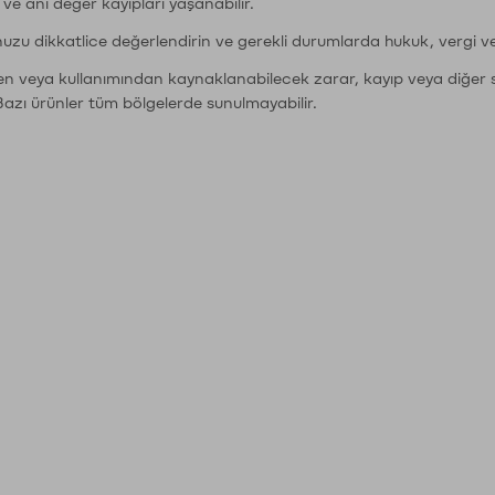
r ve ani değer kayıpları yaşanabilir.
nuzu dikkatlice değerlendirin ve gerekli durumlarda hukuk, vergi v
den veya kullanımından kaynaklanabilecek zarar, kayıp veya diğer 
Bazı ürünler tüm bölgelerde sunulmayabilir.