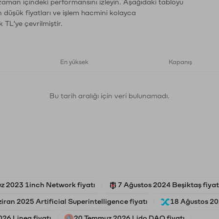
 zaman içindeki performansını izleyin. Aşağıdaki tabloyu
n düşük fiyatları ve işlem hacmini kolayca
 TL'ye çevrilmiştir.
En yüksek
Kapanış
Bu tarih aralığı için veri bulunamadı.
z 2023 1inch Network fiyatı
7 Ağustos 2024 Beşiktaş fiyat
iran 2025 Artificial Superintelligence fiyatı
18 Ağustos 202
26 Linea fiyatı
20 Temmuz 2026 Lido DAO fiyatı