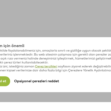
im için önemli
kilde faydalanabilmeniz için, amaçlarla sınırlı ve gizliliğe uygun olacak şekild
 verileriniz işlenmektedir. Bu web sitesinin çalışması için gerekli olan çerezler 
açık rıza vermeniz halinde deneyiminizi iyileştirmek, hizmetlerimizi geliştirmek
lı çerez türleri kullanılabilecektir.
iz izni, istediğiniz zaman
Çerez tercihleri
sayfasını ziyaret ederek değiştirebilir
enen kişisel verilerinize dair daha fazla bilgi için Çerezlere Yönelik Aydınlatma
l et
Opsiyonel çerezleri reddet