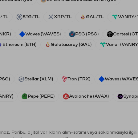
/TL
STG/TL
XRP/TL
GAL/TL
VANRY/
ANKR)
Waves (WAVES)
PSG (PSG)
Cartesi (CT
Ethereum (ETH)
Galatasaray (GAL)
Vanar (VANRY
PSG)
Stellar (XLM)
Tron (TRX)
Waves (WAVES
VANRY)
Pepe (PEPE)
Avalanche (AVAX)
Synaps
şımaz. Paribu, dijital varlıkların alım-satımı veya saklanmasıyla ilgi