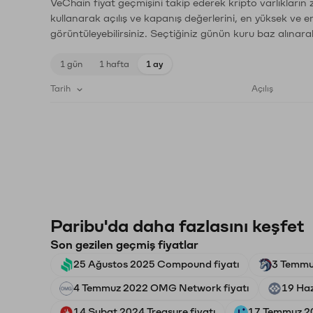
VeChain fiyat geçmişini takip ederek kripto varlıkların
kullanarak açılış ve kapanış değerlerini, en yüksek ve e
görüntüleyebilirsiniz. Seçtiğiniz günün kuru baz alınarak
1 gün
1 hafta
1 ay
Tarih
Açılış
Paribu'da daha fazlasını keşfet
Son gezilen geçmiş fiyatlar
25 Ağustos 2025 Compound fiyatı
3 Temmu
4 Temmuz 2022 OMG Network fiyatı
19 Haz
14 Şubat 2024 Treasure fiyatı
17 Temmuz 20