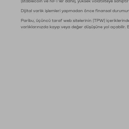
(stablecoin ve NFT'ler dahil), yüksek volatiliteye sahipti
Dijital varlık işlemleri yapmadan önce finansal durumu
Paribu, üçüncü taraf web sitelerinin (TPW) içeriklerin
varlıklarınızda kayıp veya değer düşüşüne yol açabilir. 