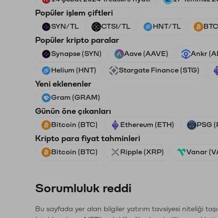
Popüler işlem çiftleri
SYN/TL
CTSI/TL
HNT/TL
BTC
Popüler kripto paralar
Synapse (SYN)
Aave (AAVE)
Ankr (
Helium (HNT)
Stargate Finance (STG)
Yeni eklenenler
Gram (GRAM)
Günün öne çıkanları
Bitcoin (BTC)
Ethereum (ETH)
PSG (
Kripto para fiyat tahminleri
Bitcoin (BTC)
Ripple (XRP)
Vanar (
Sorumluluk reddi
Bu sayfada yer alan bilgiler yatırım tavsiyesi niteliği ta