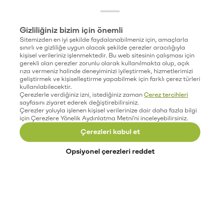
Gizliliğiniz bizim için önemli
Sitemizden en iyi şekilde faydalanabilmeniz için, amaçlarla
sınırlı ve gizliliğe uygun olacak şekilde çerezler aracılığıyla
kişisel verileriniz işlenmektedir. Bu web sitesinin çalışması için
gerekli olan çerezler zorunlu olarak kullanılmakta olup, açık
rıza vermeniz halinde deneyiminizi iyileştirmek, hizmetlerimizi
geliştirmek ve kişiselleştirme yapabilmek için farklı çerez türleri
kullanılabilecektir.
Çerezlerle verdiğiniz izni, istediğiniz zaman
Çerez tercihleri
sayfasını ziyaret ederek değiştirebilirsiniz.
Çerezler yoluyla işlenen kişisel verilerinize dair daha fazla bilgi
için Çerezlere Yönelik Aydınlatma Metni'ni inceleyebilirsiniz.
Çerezleri kabul et
Opsiyonel çerezleri reddet
Paribu’yu keşfet