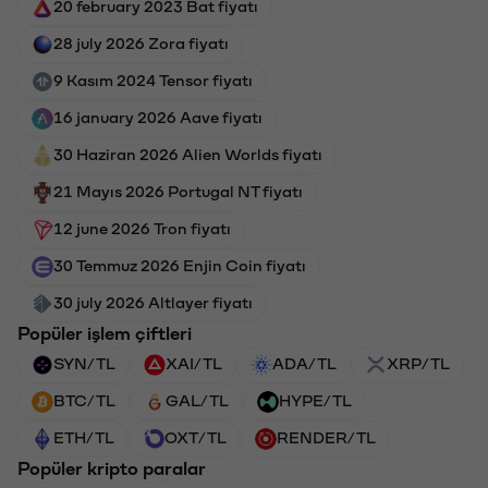
20 february 2023 Bat fiyatı
28 july 2026 Zora fiyatı
9 Kasım 2024 Tensor fiyatı
16 january 2026 Aave fiyatı
30 Haziran 2026 Alien Worlds fiyatı
21 Mayıs 2026 Portugal NT fiyatı
12 june 2026 Tron fiyatı
30 Temmuz 2026 Enjin Coin fiyatı
30 july 2026 Altlayer fiyatı
Popüler işlem çiftleri
SYN/TL
XAI/TL
ADA/TL
XRP/TL
BTC/TL
GAL/TL
HYPE/TL
ETH/TL
OXT/TL
RENDER/TL
Popüler kripto paralar