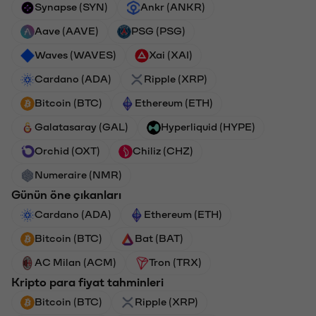
Synapse (SYN)
Ankr (ANKR)
Aave (AAVE)
PSG (PSG)
Waves (WAVES)
Xai (XAI)
Cardano (ADA)
Ripple (XRP)
Bitcoin (BTC)
Ethereum (ETH)
Galatasaray (GAL)
Hyperliquid (HYPE)
Orchid (OXT)
Chiliz (CHZ)
Numeraire (NMR)
Günün öne çıkanları
Cardano (ADA)
Ethereum (ETH)
Bitcoin (BTC)
Bat (BAT)
AC Milan (ACM)
Tron (TRX)
Kripto para fiyat tahminleri
Bitcoin (BTC)
Ripple (XRP)