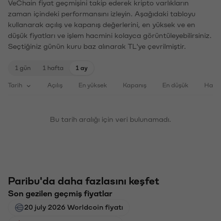
VeChain fiyat geçmişini takip ederek kripto varlıkların
zaman içindeki performansını izleyin. Aşağıdaki tabloyu
kullanarak açılış ve kapanış değerlerini, en yüksek ve en
düşük fiyatları ve işlem hacmini kolayca görüntüleyebilirsiniz.
Seçtiğiniz günün kuru baz alınarak TL'ye çevrilmiştir.
1 gün
1 hafta
1 ay
Tarih
Açılış
En yüksek
Kapanış
En düşük
Haci
Bu tarih aralığı için veri bulunamadı.
Paribu'da daha fazlasını keşfet
Son gezilen geçmiş fiyatlar
20 july 2026 Worldcoin fiyatı