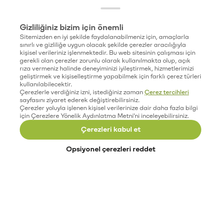
Gizliliğiniz bizim için önemli
Sitemizden en iyi şekilde faydalanabilmeniz için, amaçlarla
sınırlı ve gizliliğe uygun olacak şekilde çerezler aracılığıyla
kişisel verileriniz işlenmektedir. Bu web sitesinin çalışması için
gerekli olan çerezler zorunlu olarak kullanılmakta olup, açık
rıza vermeniz halinde deneyiminizi iyileştirmek, hizmetlerimizi
geliştirmek ve kişiselleştirme yapabilmek için farklı çerez türleri
kullanılabilecektir.
Çerezlerle verdiğiniz izni, istediğiniz zaman
Çerez tercihleri
sayfasını ziyaret ederek değiştirebilirsiniz.
Çerezler yoluyla işlenen kişisel verilerinize dair daha fazla bilgi
için Çerezlere Yönelik Aydınlatma Metni'ni inceleyebilirsiniz.
Çerezleri kabul et
Opsiyonel çerezleri reddet
Paribu’yu keşfet