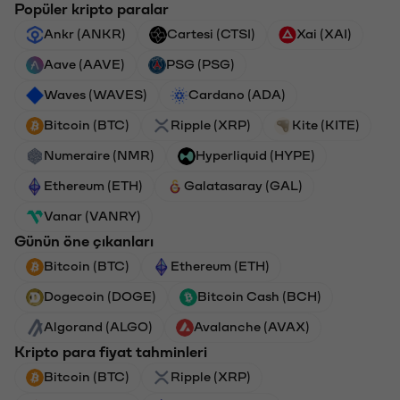
Popüler kripto paralar
Ankr (ANKR)
Cartesi (CTSI)
Xai (XAI)
Aave (AAVE)
PSG (PSG)
Waves (WAVES)
Cardano (ADA)
Bitcoin (BTC)
Ripple (XRP)
Kite (KITE)
Numeraire (NMR)
Hyperliquid (HYPE)
Ethereum (ETH)
Galatasaray (GAL)
Vanar (VANRY)
Günün öne çıkanları
Bitcoin (BTC)
Ethereum (ETH)
Dogecoin (DOGE)
Bitcoin Cash (BCH)
Algorand (ALGO)
Avalanche (AVAX)
Kripto para fiyat tahminleri
Bitcoin (BTC)
Ripple (XRP)