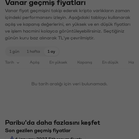
Vanar geçmiş fiyatları
Vanar fiyat geçmişini takip ederek kripto varlıkların zaman
içindeki performansını izleyin. Aşağıdaki tabloyu kullanarak
açılış ve kapanış değerlerini, en yüksek ve en düşük fiyatları
ve işlem hacmini kolayca görüntüleyebilirsiniz. Seçtiğiniz
günün kuru baz alınarak TL'ye çevrilmiştir.
1 gün
1 hafta
1 ay
Tarih
Açılış
En yüksek
Kapanış
En düşük
Haci
Bu tarih aralığı için veri bulunamadı.
Paribu'da daha fazlasını keşfet
Son gezilen geçmiş fiyatlar
6 january 2023 Ethereum fiyatı