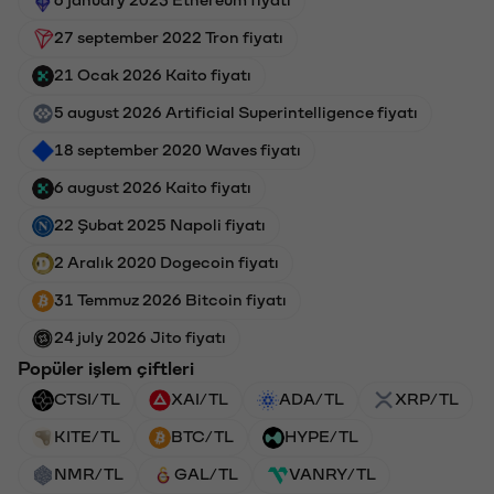
27 september 2022 Tron fiyatı
21 Ocak 2026 Kaito fiyatı
5 august 2026 Artificial Superintelligence fiyatı
18 september 2020 Waves fiyatı
6 august 2026 Kaito fiyatı
22 Şubat 2025 Napoli fiyatı
2 Aralık 2020 Dogecoin fiyatı
31 Temmuz 2026 Bitcoin fiyatı
24 july 2026 Jito fiyatı
Popüler işlem çiftleri
CTSI/TL
XAI/TL
ADA/TL
XRP/TL
KITE/TL
BTC/TL
HYPE/TL
NMR/TL
GAL/TL
VANRY/TL