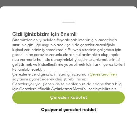
Gizliliğiniz bizim için önemli
Sitemizden en iyi şekilde faydalanabilmeniz için, amaçlarla
sınırlı ve gizliliğe uygun olacak şekilde çerezler aracılığıyla
kişisel verileriniz işlenmektedir. Bu web sitesinin çalışması için
gerekli olan çerezler zorunlu olarak kullanılmakta olup, açık
rıza vermeniz halinde deneyiminizi iyileştirmek, hizmetlerimizi
geliştirmek ve kişiselleştirme yapabilmek için farklı çerez türleri
kullanılabilecektir.
Çerezlerle verdiğiniz izni, istediğiniz zaman
Çerez tercihleri
sayfasını ziyaret ederek değiştirebilirsiniz.
Çerezler yoluyla işlenen kişisel verilerinize dair daha fazla bilgi
için Çerezlere Yönelik Aydınlatma Metni'ni inceleyebilirsiniz.
Çerezleri kabul et
Opsiyonel çerezleri reddet