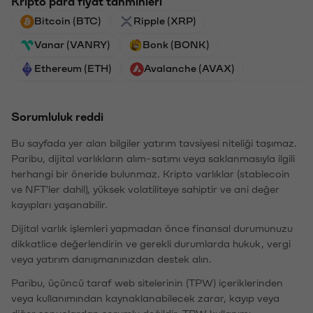
Kripto para fiyat tahminleri
Bitcoin (BTC)
Ripple (XRP)
Vanar (VANRY)
Bonk (BONK)
Ethereum (ETH)
Avalanche (AVAX)
Sorumluluk reddi
Bu sayfada yer alan bilgiler yatırım tavsiyesi niteliği taşımaz.
Paribu, dijital varlıkların alım-satımı veya saklanmasıyla ilgili
herhangi bir öneride bulunmaz. Kripto varlıklar (stablecoin
ve NFT'ler dahil), yüksek volatiliteye sahiptir ve ani değer
kayıpları yaşanabilir.
Dijital varlık işlemleri yapmadan önce finansal durumunuzu
dikkatlice değerlendirin ve gerekli durumlarda hukuk, vergi
veya yatırım danışmanınızdan destek alın.
Paribu, üçüncü taraf web sitelerinin (TPW) içeriklerinden
veya kullanımından kaynaklanabilecek zarar, kayıp veya
diğer sonuçlardan sorumlu değildir. TPW kullanımı,