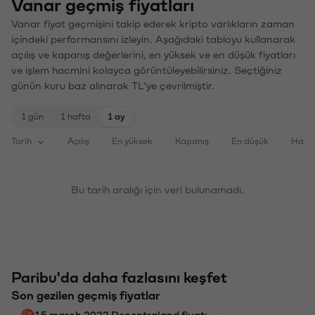
Vanar geçmiş fiyatları
Vanar fiyat geçmişini takip ederek kripto varlıkların zaman
içindeki performansını izleyin. Aşağıdaki tabloyu kullanarak
açılış ve kapanış değerlerini, en yüksek ve en düşük fiyatları
ve işlem hacmini kolayca görüntüleyebilirsiniz. Seçtiğiniz
günün kuru baz alınarak TL'ye çevrilmiştir.
1 gün
1 hafta
1 ay
Tarih
Açılış
En yüksek
Kapanış
En düşük
Haci
Bu tarih aralığı için veri bulunamadı.
Paribu'da daha fazlasını keşfet
Son gezilen geçmiş fiyatlar
15 march 2022 Decentraland fiyatı