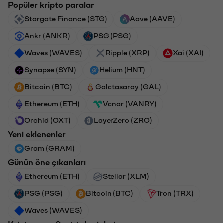
Popüler kripto paralar
Stargate Finance (STG)
Aave (AAVE)
Ankr (ANKR)
PSG (PSG)
Waves (WAVES)
Ripple (XRP)
Xai (XAI)
Synapse (SYN)
Helium (HNT)
Bitcoin (BTC)
Galatasaray (GAL)
Ethereum (ETH)
Vanar (VANRY)
Orchid (OXT)
LayerZero (ZRO)
Yeni eklenenler
Gram (GRAM)
Günün öne çıkanları
Ethereum (ETH)
Stellar (XLM)
PSG (PSG)
Bitcoin (BTC)
Tron (TRX)
Waves (WAVES)