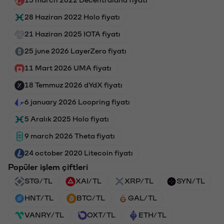
28 Haziran 2022 Holo fiyatı
21 Haziran 2025 IOTA fiyatı
25 june 2026 LayerZero fiyatı
11 Mart 2026 UMA fiyatı
18 Temmuz 2026 dYdX fiyatı
6 january 2026 Loopring fiyatı
5 Aralık 2025 Holo fiyatı
9 march 2026 Theta fiyatı
24 october 2020 Litecoin fiyatı
Popüler işlem çiftleri
STG/TL
XAI/TL
XRP/TL
SYN/TL
HNT/TL
BTC/TL
GAL/TL
VANRY/TL
OXT/TL
ETH/TL