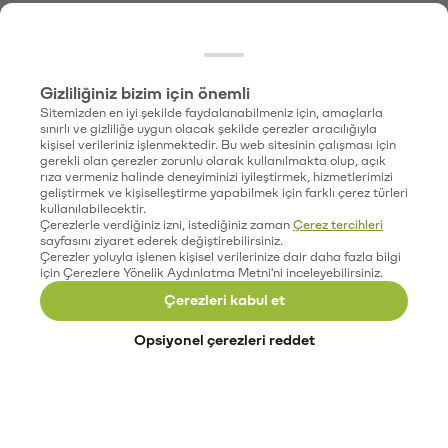
Gizliliğiniz bizim için önemli
Sitemizden en iyi şekilde faydalanabilmeniz için, amaçlarla
sınırlı ve gizliliğe uygun olacak şekilde çerezler aracılığıyla
kişisel verileriniz işlenmektedir. Bu web sitesinin çalışması için
gerekli olan çerezler zorunlu olarak kullanılmakta olup, açık
rıza vermeniz halinde deneyiminizi iyileştirmek, hizmetlerimizi
geliştirmek ve kişiselleştirme yapabilmek için farklı çerez türleri
kullanılabilecektir.
Çerezlerle verdiğiniz izni, istediğiniz zaman
Çerez tercihleri
sayfasını ziyaret ederek değiştirebilirsiniz.
Çerezler yoluyla işlenen kişisel verilerinize dair daha fazla bilgi
için Çerezlere Yönelik Aydınlatma Metni'ni inceleyebilirsiniz.
Çerezleri kabul et
Opsiyonel çerezleri reddet