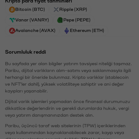
Kripto para fiyat tahminleri
Bitcoin (BTC)
Ripple (XRP)
Vanar (VANRY)
Pepe (PEPE)
Avalanche (AVAX)
Ethereum (ETH)
Sorumluluk reddi
Bu sayfada yer alan bilgiler yatırım tavsiyesi niteliği taşımaz.
Paribu, dijital varlıkların alım-satımı veya saklanmasıyla ilgili
herhangi bir öneride bulunmaz. Kripto varlıklar (stablecoin
ve NFT'ler dahil), yüksek volatiliteye sahiptir ve ani değer
kayıpları yaşanabilir.
Dijital varlık işlemleri yapmadan önce finansal durumunuzu
dikkatlice değerlendirin ve gerekli durumlarda hukuk, vergi
veya yatırım danışmanınızdan destek alın.
Paribu, üçüncü taraf web sitelerinin (TPW) içeriklerinden
veya kullanımından kaynaklanabilecek zarar, kayıp veya