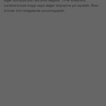
diğer sonuçlardan sorumlu değildir. TPW kullanımı,
varlıklarınızda kayıp veya değer düşüşüne yol açabilir. Bazı
ürünler tüm bölgelerde sunulmayabilir.