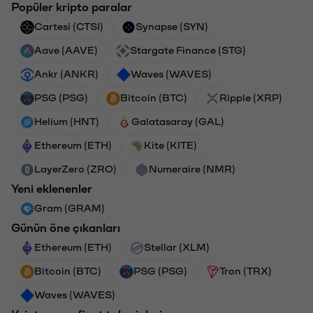
Popüler kripto paralar
Cartesi (CTSI)
Synapse (SYN)
Aave (AAVE)
Stargate Finance (STG)
Ankr (ANKR)
Waves (WAVES)
PSG (PSG)
Bitcoin (BTC)
Ripple (XRP)
Helium (HNT)
Galatasaray (GAL)
Ethereum (ETH)
Kite (KITE)
LayerZero (ZRO)
Numeraire (NMR)
Yeni eklenenler
Gram (GRAM)
Günün öne çıkanları
Ethereum (ETH)
Stellar (XLM)
Bitcoin (BTC)
PSG (PSG)
Tron (TRX)
Waves (WAVES)