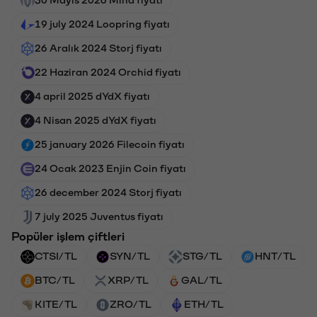
30 Mayıs 2026 Mina fiyatı
19 july 2024 Loopring fiyatı
26 Aralık 2024 Storj fiyatı
22 Haziran 2024 Orchid fiyatı
4 april 2025 dYdX fiyatı
4 Nisan 2025 dYdX fiyatı
25 january 2026 Filecoin fiyatı
24 Ocak 2023 Enjin Coin fiyatı
26 december 2024 Storj fiyatı
7 july 2025 Juventus fiyatı
Popüler işlem çiftleri
CTSI/TL
SYN/TL
STG/TL
HNT/TL
BTC/TL
XRP/TL
GAL/TL
KITE/TL
ZRO/TL
ETH/TL