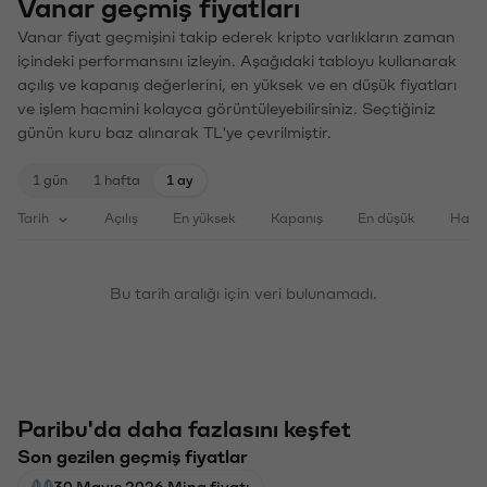
Vanar geçmiş fiyatları
Vanar fiyat geçmişini takip ederek kripto varlıkların zaman
içindeki performansını izleyin. Aşağıdaki tabloyu kullanarak
açılış ve kapanış değerlerini, en yüksek ve en düşük fiyatları
ve işlem hacmini kolayca görüntüleyebilirsiniz. Seçtiğiniz
günün kuru baz alınarak TL'ye çevrilmiştir.
1 gün
1 hafta
1 ay
Tarih
Açılış
En yüksek
Kapanış
En düşük
Haci
Bu tarih aralığı için veri bulunamadı.
Paribu'da daha fazlasını keşfet
Son gezilen geçmiş fiyatlar