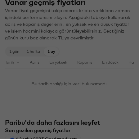
Vanar geçmiş fiyatları
Vanar fiyat geçmişini takip ederek kripto varlıkların zaman
içindeki performansını izleyin. Aşağıdaki tabloyu kullanarak
açılış ve kapanış değerlerini, en yüksek ve en düşük fiyatları
ve işlem hacmini kolayca görüntüleyebilirsiniz. Seçtiğiniz
günün kuru baz alınarak TL'ye çevrilmiştir.
1 gün
1 hafta
1 ay
Tarih
Açılış
En yüksek
Kapanış
En düşük
Haci
Bu tarih aralığı için veri bulunamadı.
Paribu'da daha fazlasını keşfet
Son gezilen geçmiş fiyatlar
4 Aralık 2023 Cardano fiyatı