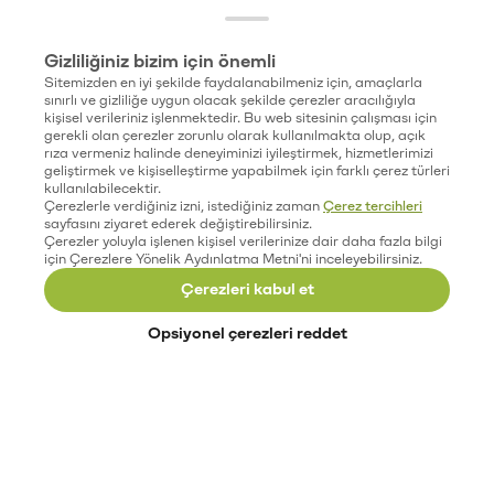
Gizliliğiniz bizim için önemli
Sitemizden en iyi şekilde faydalanabilmeniz için, amaçlarla
sınırlı ve gizliliğe uygun olacak şekilde çerezler aracılığıyla
kişisel verileriniz işlenmektedir. Bu web sitesinin çalışması için
gerekli olan çerezler zorunlu olarak kullanılmakta olup, açık
rıza vermeniz halinde deneyiminizi iyileştirmek, hizmetlerimizi
geliştirmek ve kişiselleştirme yapabilmek için farklı çerez türleri
kullanılabilecektir.
Çerezlerle verdiğiniz izni, istediğiniz zaman
Çerez tercihleri
sayfasını ziyaret ederek değiştirebilirsiniz.
Çerezler yoluyla işlenen kişisel verilerinize dair daha fazla bilgi
için Çerezlere Yönelik Aydınlatma Metni'ni inceleyebilirsiniz.
Çerezleri kabul et
Opsiyonel çerezleri reddet
Paribu’yu keşfet