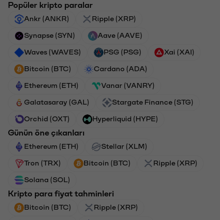
Popüler kripto paralar
Ankr (ANKR)
Ripple (XRP)
Synapse (SYN)
Aave (AAVE)
Waves (WAVES)
PSG (PSG)
Xai (XAI)
Bitcoin (BTC)
Cardano (ADA)
Ethereum (ETH)
Vanar (VANRY)
Galatasaray (GAL)
Stargate Finance (STG)
Orchid (OXT)
Hyperliquid (HYPE)
Günün öne çıkanları
Ethereum (ETH)
Stellar (XLM)
Tron (TRX)
Bitcoin (BTC)
Ripple (XRP)
Solana (SOL)
Kripto para fiyat tahminleri
Bitcoin (BTC)
Ripple (XRP)