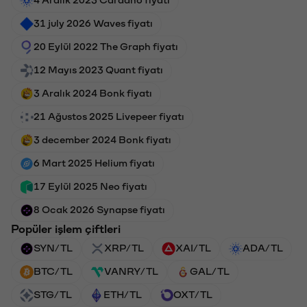
31 july 2026 Waves fiyatı
20 Eylül 2022 The Graph fiyatı
12 Mayıs 2023 Quant fiyatı
3 Aralık 2024 Bonk fiyatı
21 Ağustos 2025 Livepeer fiyatı
3 december 2024 Bonk fiyatı
6 Mart 2025 Helium fiyatı
17 Eylül 2025 Neo fiyatı
8 Ocak 2026 Synapse fiyatı
Popüler işlem çiftleri
SYN/TL
XRP/TL
XAI/TL
ADA/TL
BTC/TL
VANRY/TL
GAL/TL
STG/TL
ETH/TL
OXT/TL