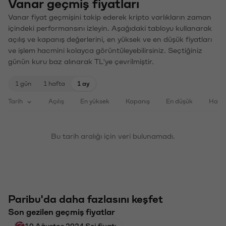
Vanar geçmiş fiyatları
Vanar fiyat geçmişini takip ederek kripto varlıkların zaman
içindeki performansını izleyin. Aşağıdaki tabloyu kullanarak
açılış ve kapanış değerlerini, en yüksek ve en düşük fiyatları
ve işlem hacmini kolayca görüntüleyebilirsiniz. Seçtiğiniz
günün kuru baz alınarak TL'ye çevrilmiştir.
1 gün
1 hafta
1 ay
Tarih
Açılış
En yüksek
Kapanış
En düşük
Haci
Bu tarih aralığı için veri bulunamadı.
Paribu'da daha fazlasını keşfet
Son gezilen geçmiş fiyatlar
10 Ağustos 2024 Sei fiyatı