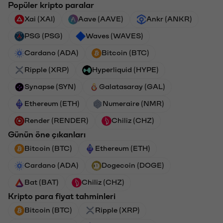
Popüler kripto paralar
Xai (XAI)
Aave (AAVE)
Ankr (ANKR)
PSG (PSG)
Waves (WAVES)
Cardano (ADA)
Bitcoin (BTC)
Ripple (XRP)
Hyperliquid (HYPE)
Synapse (SYN)
Galatasaray (GAL)
Ethereum (ETH)
Numeraire (NMR)
Render (RENDER)
Chiliz (CHZ)
Günün öne çıkanları
Bitcoin (BTC)
Ethereum (ETH)
Cardano (ADA)
Dogecoin (DOGE)
Bat (BAT)
Chiliz (CHZ)
Kripto para fiyat tahminleri
Bitcoin (BTC)
Ripple (XRP)