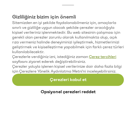
Gizliliğiniz bizim için önemli
Sitemizden en iyi şekilde faydalanabilmeniz için, amaçlarla
sınırlı ve gizliliğe uygun olacak şekilde çerezler aracılığıyla
kişisel verileriniz işlenmektedir. Bu web sitesinin çalışması için
gerekli olan çerezler zorunlu olarak kullanılmakta olup, açık
rıza vermeniz halinde deneyiminizi iyileştirmek, hizmetlerimizi
geliştirmek ve kişiselleştirme yapabilmek için farklı çerez türleri
kullanılabilecektir.
Çerezlerle verdiğiniz izni, istediğiniz zaman
Çerez tercihleri
sayfasını ziyaret ederek değiştirebilirsiniz.
Çerezler yoluyla işlenen kişisel verilerinize dair daha fazla bilgi
için Çerezlere Yönelik Aydınlatma Metni'ni inceleyebilirsiniz.
Çerezleri kabul et
Opsiyonel çerezleri reddet
Paribu’yu keşfet