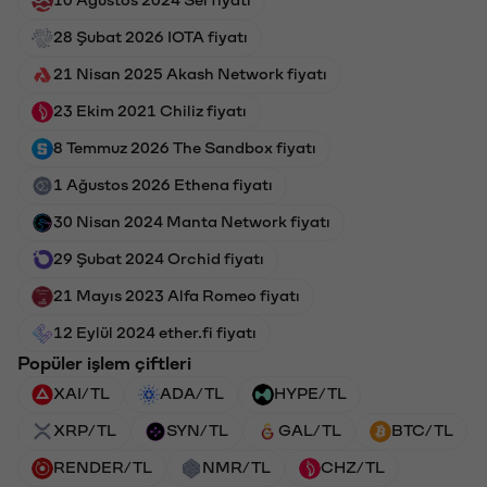
28 Şubat 2026 IOTA fiyatı
21 Nisan 2025 Akash Network fiyatı
23 Ekim 2021 Chiliz fiyatı
8 Temmuz 2026 The Sandbox fiyatı
1 Ağustos 2026 Ethena fiyatı
30 Nisan 2024 Manta Network fiyatı
29 Şubat 2024 Orchid fiyatı
21 Mayıs 2023 Alfa Romeo fiyatı
12 Eylül 2024 ether.fi fiyatı
Popüler işlem çiftleri
XAI/TL
ADA/TL
HYPE/TL
XRP/TL
SYN/TL
GAL/TL
BTC/TL
RENDER/TL
NMR/TL
CHZ/TL