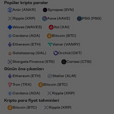
Popüler kripto paralar
Ankr (ANKR)
Synapse (SYN)
Ripple (XRP)
Aave (AAVE)
PSG (PSG)
Waves (WAVES)
Xai (XAI)
Cardano (ADA)
Bitcoin (BTC)
Ethereum (ETH)
Vanar (VANRY)
Galatasaray (GAL)
Orchid (OXT)
Stargate Finance (STG)
Cartesi (CTSI)
Günün öne çıkanları
Ethereum (ETH)
Stellar (XLM)
Tron (TRX)
Bitcoin (BTC)
Cardano (ADA)
Ripple (XRP)
Kripto para fiyat tahminleri
Bitcoin (BTC)
Ripple (XRP)