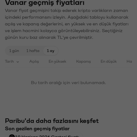
Vanar geçmiş fiyatları
Vanar fiyat geçmişini takip ederek kripto varlıkların zaman
içindeki performansını izleyin. Aşağıdaki tabloyu kullanarak
açılış ve kapanış değerlerini, en yüksek ve en düşük fiyatları
ve işlem hacmini kolayca görüntüleyebilirsiniz. Seçtiğiniz
günün kuru baz alınarak TL'ye çevrilmiştir.
1 gün
1 hafta
1 ay
Tarih
Açılış
En yüksek
Kapanış
En düşük
Haci
Bu tarih aralığı için veri bulunamadı.
Paribu'da daha fazlasını keşfet
Son gezilen geçmiş fiyatlar
19 Haziran 2026 Cartesi fiyatı