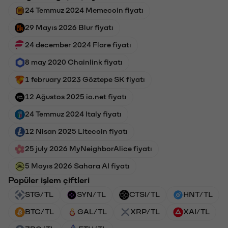
24 Temmuz 2024 Memecoin fiyatı
29 Mayıs 2026 Blur fiyatı
24 december 2024 Flare fiyatı
8 may 2020 Chainlink fiyatı
1 february 2023 Göztepe SK fiyatı
12 Ağustos 2025 io.net fiyatı
24 Temmuz 2024 Italy fiyatı
12 Nisan 2025 Litecoin fiyatı
25 july 2026 MyNeighborAlice fiyatı
5 Mayıs 2026 Sahara AI fiyatı
Popüler işlem çiftleri
STG/TL
SYN/TL
CTSI/TL
HNT/TL
BTC/TL
GAL/TL
XRP/TL
XAI/TL