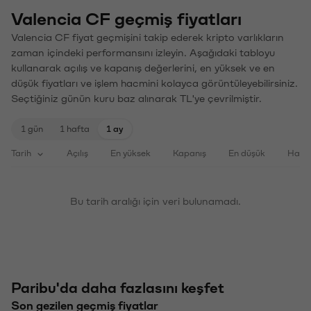
Valencia CF geçmiş fiyatları
Valencia CF fiyat geçmişini takip ederek kripto varlıkların
zaman içindeki performansını izleyin. Aşağıdaki tabloyu
kullanarak açılış ve kapanış değerlerini, en yüksek ve en
düşük fiyatları ve işlem hacmini kolayca görüntüleyebilirsiniz.
Seçtiğiniz günün kuru baz alınarak TL'ye çevrilmiştir.
1 gün
1 hafta
1 ay
Tarih
Açılış
En yüksek
Kapanış
En düşük
Haci
Bu tarih aralığı için veri bulunamadı.
Paribu'da daha fazlasını keşfet
Son gezilen geçmiş fiyatlar