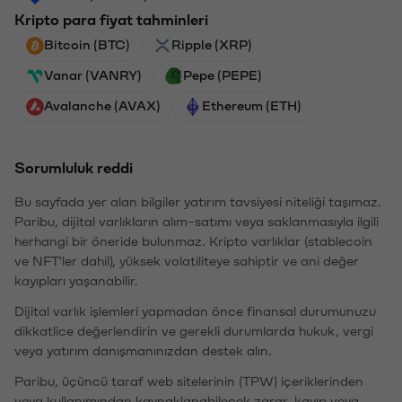
Kripto para fiyat tahminleri
Bitcoin (BTC)
Ripple (XRP)
Vanar (VANRY)
Pepe (PEPE)
Avalanche (AVAX)
Ethereum (ETH)
Sorumluluk reddi
Bu sayfada yer alan bilgiler yatırım tavsiyesi niteliği taşımaz.
Paribu, dijital varlıkların alım-satımı veya saklanmasıyla ilgili
herhangi bir öneride bulunmaz. Kripto varlıklar (stablecoin
ve NFT'ler dahil), yüksek volatiliteye sahiptir ve ani değer
kayıpları yaşanabilir.
Dijital varlık işlemleri yapmadan önce finansal durumunuzu
dikkatlice değerlendirin ve gerekli durumlarda hukuk, vergi
veya yatırım danışmanınızdan destek alın.
Paribu, üçüncü taraf web sitelerinin (TPW) içeriklerinden
veya kullanımından kaynaklanabilecek zarar, kayıp veya