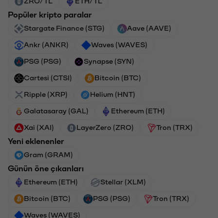
ZRO/TL
ETH/TL
Popüler kripto paralar
Stargate Finance (STG)
Aave (AAVE)
Ankr (ANKR)
Waves (WAVES)
PSG (PSG)
Synapse (SYN)
Cartesi (CTSI)
Bitcoin (BTC)
Ripple (XRP)
Helium (HNT)
Galatasaray (GAL)
Ethereum (ETH)
Xai (XAI)
LayerZero (ZRO)
Tron (TRX)
Yeni eklenenler
Gram (GRAM)
Günün öne çıkanları
Ethereum (ETH)
Stellar (XLM)
Bitcoin (BTC)
PSG (PSG)
Tron (TRX)
Waves (WAVES)