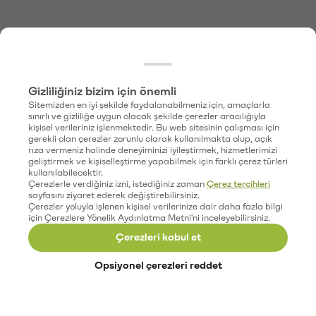
Gizliliğiniz bizim için önemli
Sitemizden en iyi şekilde faydalanabilmeniz için, amaçlarla
sınırlı ve gizliliğe uygun olacak şekilde çerezler aracılığıyla
kişisel verileriniz işlenmektedir. Bu web sitesinin çalışması için
gerekli olan çerezler zorunlu olarak kullanılmakta olup, açık
rıza vermeniz halinde deneyiminizi iyileştirmek, hizmetlerimizi
geliştirmek ve kişiselleştirme yapabilmek için farklı çerez türleri
kullanılabilecektir.
Çerezlerle verdiğiniz izni, istediğiniz zaman
Çerez tercihleri
sayfasını ziyaret ederek değiştirebilirsiniz.
Çerezler yoluyla işlenen kişisel verilerinize dair daha fazla bilgi
için Çerezlere Yönelik Aydınlatma Metni'ni inceleyebilirsiniz.
Çerezleri kabul et
Opsiyonel çerezleri reddet