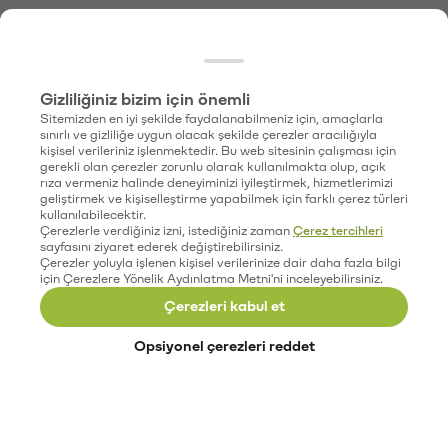
Gizliliğiniz bizim için önemli
Sitemizden en iyi şekilde faydalanabilmeniz için, amaçlarla
sınırlı ve gizliliğe uygun olacak şekilde çerezler aracılığıyla
kişisel verileriniz işlenmektedir. Bu web sitesinin çalışması için
gerekli olan çerezler zorunlu olarak kullanılmakta olup, açık
rıza vermeniz halinde deneyiminizi iyileştirmek, hizmetlerimizi
geliştirmek ve kişiselleştirme yapabilmek için farklı çerez türleri
kullanılabilecektir.
Çerezlerle verdiğiniz izni, istediğiniz zaman
Çerez tercihleri
sayfasını ziyaret ederek değiştirebilirsiniz.
Çerezler yoluyla işlenen kişisel verilerinize dair daha fazla bilgi
için Çerezlere Yönelik Aydınlatma Metni'ni inceleyebilirsiniz.
Çerezleri kabul et
Opsiyonel çerezleri reddet