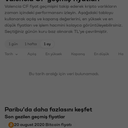
Valencia CF fiyat geçmişini takip ederek kripto varlıkların
zaman içindeki performansını izleyin. Aşağıdaki tabloyu
kullanarak açılış ve kapanış değerlerini, en yüksek ve en
düşük fiyatları ve işlem hacmini kolayca görüntüleyebilirsiniz.
Seçtiğiniz günün kuru baz alınarak TL'ye çevrilmiştir.
1 gün
1 hafta
1 ay
Tarih
Açılış
En yüksek
Kapanış
En düşük
Haci
Bu tarih aralığı için veri bulunamadı.
Paribu'da daha fazlasını keşfet
Son gezilen geçmiş fiyatlar
20 august 2020 Bitcoin fiyatı