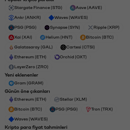
Stargate Finance (STG)
Aave (AAVE)
Ankr (ANKR)
Waves (WAVES)
PSG (PSG)
Synapse (SYN)
Ripple (XRP)
Xai (XAI)
Helium (HNT)
Bitcoin (BTC)
Galatasaray (GAL)
Cartesi (CTSI)
Ethereum (ETH)
Orchid (OXT)
LayerZero (ZRO)
Yeni eklenenler
Gram (GRAM)
Günün öne çıkanları
Ethereum (ETH)
Stellar (XLM)
Bitcoin (BTC)
PSG (PSG)
Tron (TRX)
Waves (WAVES)
Kripto para fiyat tahminleri