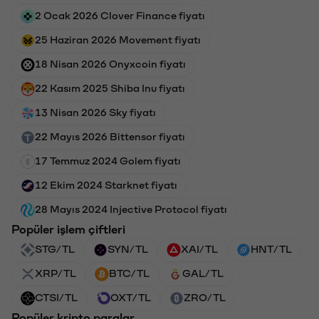
2 Ocak 2026 Clover Finance fiyatı
25 Haziran 2026 Movement fiyatı
18 Nisan 2026 Onyxcoin fiyatı
22 Kasım 2025 Shiba Inu fiyatı
13 Nisan 2026 Sky fiyatı
22 Mayıs 2026 Bittensor fiyatı
17 Temmuz 2024 Golem fiyatı
12 Ekim 2024 Starknet fiyatı
28 Mayıs 2024 Injective Protocol fiyatı
Popüler işlem çiftleri
STG/TL
SYN/TL
XAI/TL
HNT/TL
XRP/TL
BTC/TL
GAL/TL
CTSI/TL
OXT/TL
ZRO/TL
Popüler kripto paralar