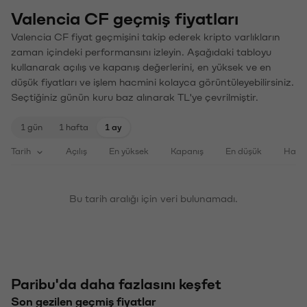
Valencia CF geçmiş fiyatları
Valencia CF fiyat geçmişini takip ederek kripto varlıkların
zaman içindeki performansını izleyin. Aşağıdaki tabloyu
kullanarak açılış ve kapanış değerlerini, en yüksek ve en
düşük fiyatları ve işlem hacmini kolayca görüntüleyebilirsiniz.
Seçtiğiniz günün kuru baz alınarak TL'ye çevrilmiştir.
1 gün
1 hafta
1 ay
Tarih
Açılış
En yüksek
Kapanış
En düşük
Haci
Bu tarih aralığı için veri bulunamadı.
Paribu'da daha fazlasını keşfet
Son gezilen geçmiş fiyatlar