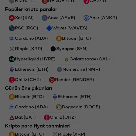
NMR/TL
RENDER/TL
CHZ/TL
Popüler kripto paralar
Xai (XAI)
Aave (AAVE)
Ankr (ANKR)
PSG (PSG)
Waves (WAVES)
Cardano (ADA)
Bitcoin (BTC)
Ripple (XRP)
Synapse (SYN)
Hyperliquid (HYPE)
Galatasaray (GAL)
Ethereum (ETH)
Numeraire (NMR)
Chiliz (CHZ)
Render (RENDER)
Günün öne çıkanları
Bitcoin (BTC)
Ethereum (ETH)
Cardano (ADA)
Dogecoin (DOGE)
Bat (BAT)
Chiliz (CHZ)
Kripto para fiyat tahminleri
Bitcoin (BTC)
Ripple (XRP)