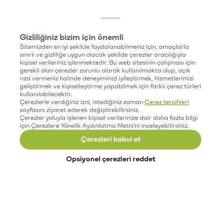
Gizliliğiniz bizim için önemli
Sitemizden en iyi şekilde faydalanabilmeniz için, amaçlarla
sınırlı ve gizliliğe uygun olacak şekilde çerezler aracılığıyla
kişisel verileriniz işlenmektedir. Bu web sitesinin çalışması için
gerekli olan çerezler zorunlu olarak kullanılmakta olup, açık
rıza vermeniz halinde deneyiminizi iyileştirmek, hizmetlerimizi
geliştirmek ve kişiselleştirme yapabilmek için farklı çerez türleri
kullanılabilecektir.
Çerezlerle verdiğiniz izni, istediğiniz zaman
Çerez tercihleri
sayfasını ziyaret ederek değiştirebilirsiniz.
Çerezler yoluyla işlenen kişisel verilerinize dair daha fazla bilgi
için Çerezlere Yönelik Aydınlatma Metni'ni inceleyebilirsiniz.
Çerezleri kabul et
Opsiyonel çerezleri reddet