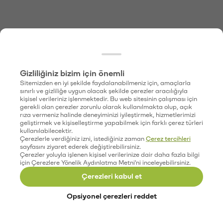
Gizliliğiniz bizim için önemli
Sitemizden en iyi şekilde faydalanabilmeniz için, amaçlarla
sınırlı ve gizliliğe uygun olacak şekilde çerezler aracılığıyla
kişisel verileriniz işlenmektedir. Bu web sitesinin çalışması için
gerekli olan çerezler zorunlu olarak kullanılmakta olup, açık
rıza vermeniz halinde deneyiminizi iyileştirmek, hizmetlerimizi
geliştirmek ve kişiselleştirme yapabilmek için farklı çerez türleri
kullanılabilecektir.
Çerezlerle verdiğiniz izni, istediğiniz zaman
Çerez tercihleri
sayfasını ziyaret ederek değiştirebilirsiniz.
Çerezler yoluyla işlenen kişisel verilerinize dair daha fazla bilgi
için Çerezlere Yönelik Aydınlatma Metni'ni inceleyebilirsiniz.
Çerezleri kabul et
Opsiyonel çerezleri reddet