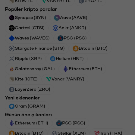
KITE/TL
VANRY/TL
ZRO/TL
Popüler kripto paralar
Synapse (SYN)
Aave (AAVE)
Cartesi (CTSI)
Ankr (ANKR)
Waves (WAVES)
PSG (PSG)
Stargate Finance (STG)
Bitcoin (BTC)
Ripple (XRP)
Helium (HNT)
Galatasaray (GAL)
Ethereum (ETH)
Kite (KITE)
Vanar (VANRY)
LayerZero (ZRO)
Yeni eklenenler
Gram (GRAM)
Günün öne çıkanları
Ethereum (ETH)
PSG (PSG)
Bitcoin (BTC)
Stellar (XLM)
Tron (TRX)