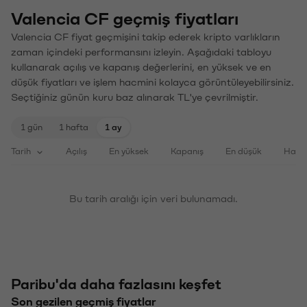
Valencia CF geçmiş fiyatları
Valencia CF fiyat geçmişini takip ederek kripto varlıkların
zaman içindeki performansını izleyin. Aşağıdaki tabloyu
kullanarak açılış ve kapanış değerlerini, en yüksek ve en
düşük fiyatları ve işlem hacmini kolayca görüntüleyebilirsiniz.
Seçtiğiniz günün kuru baz alınarak TL'ye çevrilmiştir.
1 gün
1 hafta
1 ay
Tarih
Açılış
En yüksek
Kapanış
En düşük
Haci
Bu tarih aralığı için veri bulunamadı.
Paribu'da daha fazlasını keşfet
Son gezilen geçmiş fiyatlar