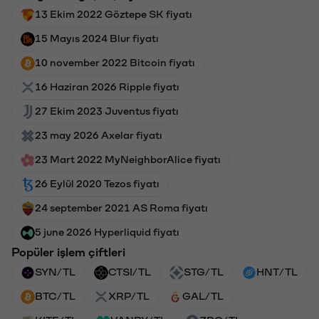
13 Ekim 2022 Göztepe SK fiyatı
15 Mayıs 2024 Blur fiyatı
10 november 2022 Bitcoin fiyatı
16 Haziran 2026 Ripple fiyatı
27 Ekim 2023 Juventus fiyatı
23 may 2026 Axelar fiyatı
23 Mart 2022 MyNeighborAlice fiyatı
26 Eylül 2020 Tezos fiyatı
24 september 2021 AS Roma fiyatı
5 june 2026 Hyperliquid fiyatı
Popüler işlem çiftleri
SYN/TL
CTSI/TL
STG/TL
HNT/TL
BTC/TL
XRP/TL
GAL/TL