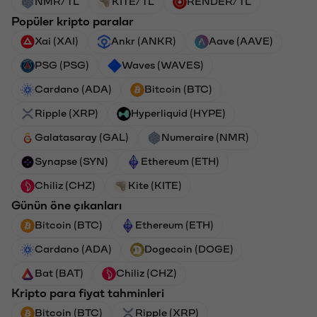
NMR/TL
KITE/TL
RENDER/TL
Popüler kripto paralar
Xai (XAI)
Ankr (ANKR)
Aave (AAVE)
PSG (PSG)
Waves (WAVES)
Cardano (ADA)
Bitcoin (BTC)
Ripple (XRP)
Hyperliquid (HYPE)
Galatasaray (GAL)
Numeraire (NMR)
Synapse (SYN)
Ethereum (ETH)
Chiliz (CHZ)
Kite (KITE)
Günün öne çıkanları
Bitcoin (BTC)
Ethereum (ETH)
Cardano (ADA)
Dogecoin (DOGE)
Bat (BAT)
Chiliz (CHZ)
Kripto para fiyat tahminleri
Bitcoin (BTC)
Ripple (XRP)