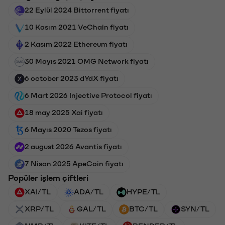
22 Eylül 2024 Bittorrent fiyatı
10 Kasım 2021 VeChain fiyatı
2 Kasım 2022 Ethereum fiyatı
30 Mayıs 2021 OMG Network fiyatı
6 october 2023 dYdX fiyatı
6 Mart 2026 Injective Protocol fiyatı
18 may 2025 Xai fiyatı
6 Mayıs 2020 Tezos fiyatı
2 august 2026 Avantis fiyatı
7 Nisan 2025 ApeCoin fiyatı
Popüler işlem çiftleri
XAI/TL
ADA/TL
HYPE/TL
XRP/TL
GAL/TL
BTC/TL
SYN/TL