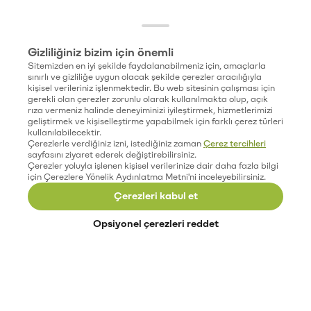
Gizliliğiniz bizim için önemli
Sitemizden en iyi şekilde faydalanabilmeniz için, amaçlarla
sınırlı ve gizliliğe uygun olacak şekilde çerezler aracılığıyla
kişisel verileriniz işlenmektedir. Bu web sitesinin çalışması için
gerekli olan çerezler zorunlu olarak kullanılmakta olup, açık
rıza vermeniz halinde deneyiminizi iyileştirmek, hizmetlerimizi
geliştirmek ve kişiselleştirme yapabilmek için farklı çerez türleri
kullanılabilecektir.
Çerezlerle verdiğiniz izni, istediğiniz zaman
Çerez tercihleri
sayfasını ziyaret ederek değiştirebilirsiniz.
Çerezler yoluyla işlenen kişisel verilerinize dair daha fazla bilgi
için Çerezlere Yönelik Aydınlatma Metni'ni inceleyebilirsiniz.
Çerezleri kabul et
Opsiyonel çerezleri reddet