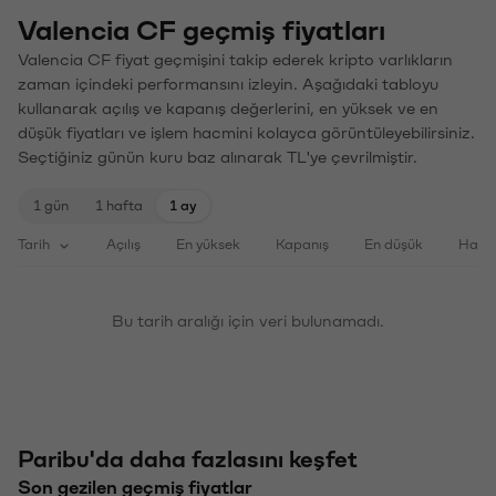
Valencia CF geçmiş fiyatları
Valencia CF fiyat geçmişini takip ederek kripto varlıkların
zaman içindeki performansını izleyin. Aşağıdaki tabloyu
kullanarak açılış ve kapanış değerlerini, en yüksek ve en
düşük fiyatları ve işlem hacmini kolayca görüntüleyebilirsiniz.
Seçtiğiniz günün kuru baz alınarak TL'ye çevrilmiştir.
1 gün
1 hafta
1 ay
Tarih
Açılış
En yüksek
Kapanış
En düşük
Haci
Bu tarih aralığı için veri bulunamadı.
Paribu'da daha fazlasını keşfet
Son gezilen geçmiş fiyatlar