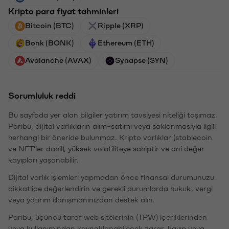
Kripto para fiyat tahminleri
Bitcoin (BTC)
Ripple (XRP)
Bonk (BONK)
Ethereum (ETH)
Avalanche (AVAX)
Synapse (SYN)
Sorumluluk reddi
Bu sayfada yer alan bilgiler yatırım tavsiyesi niteliği taşımaz.
Paribu, dijital varlıkların alım-satımı veya saklanmasıyla ilgili
herhangi bir öneride bulunmaz. Kripto varlıklar (stablecoin
ve NFT'ler dahil), yüksek volatiliteye sahiptir ve ani değer
kayıpları yaşanabilir.
Dijital varlık işlemleri yapmadan önce finansal durumunuzu
dikkatlice değerlendirin ve gerekli durumlarda hukuk, vergi
veya yatırım danışmanınızdan destek alın.
Paribu, üçüncü taraf web sitelerinin (TPW) içeriklerinden
veya kullanımından kaynaklanabilecek zarar, kayıp veya