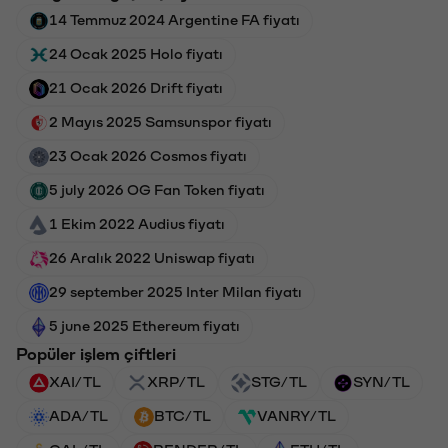
14 Temmuz 2024 Argentine FA fiyatı
24 Ocak 2025 Holo fiyatı
21 Ocak 2026 Drift fiyatı
2 Mayıs 2025 Samsunspor fiyatı
23 Ocak 2026 Cosmos fiyatı
5 july 2026 OG Fan Token fiyatı
1 Ekim 2022 Audius fiyatı
26 Aralık 2022 Uniswap fiyatı
29 september 2025 Inter Milan fiyatı
5 june 2025 Ethereum fiyatı
Popüler işlem çiftleri
XAI/TL
XRP/TL
STG/TL
SYN/TL
ADA/TL
BTC/TL
VANRY/TL