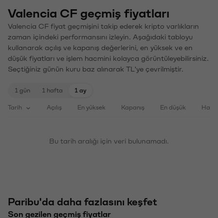
Valencia CF geçmiş fiyatları
Valencia CF fiyat geçmişini takip ederek kripto varlıkların
zaman içindeki performansını izleyin. Aşağıdaki tabloyu
kullanarak açılış ve kapanış değerlerini, en yüksek ve en
düşük fiyatları ve işlem hacmini kolayca görüntüleyebilirsiniz.
Seçtiğiniz günün kuru baz alınarak TL'ye çevrilmiştir.
1 gün
1 hafta
1 ay
Tarih
Açılış
En yüksek
Kapanış
En düşük
Haci
Bu tarih aralığı için veri bulunamadı.
Paribu'da daha fazlasını keşfet
Son gezilen geçmiş fiyatlar