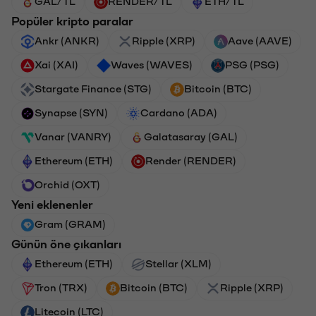
GAL/TL
RENDER/TL
ETH/TL
Popüler kripto paralar
Ankr (ANKR)
Ripple (XRP)
Aave (AAVE)
Xai (XAI)
Waves (WAVES)
PSG (PSG)
Stargate Finance (STG)
Bitcoin (BTC)
Synapse (SYN)
Cardano (ADA)
Vanar (VANRY)
Galatasaray (GAL)
Ethereum (ETH)
Render (RENDER)
Orchid (OXT)
Yeni eklenenler
Gram (GRAM)
Günün öne çıkanları
Ethereum (ETH)
Stellar (XLM)
Tron (TRX)
Bitcoin (BTC)
Ripple (XRP)
Litecoin (LTC)