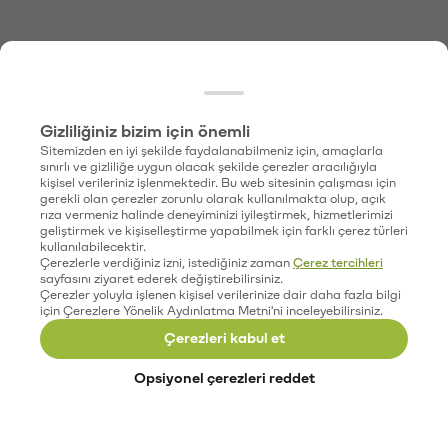
Gizliliğiniz bizim için önemli
Sitemizden en iyi şekilde faydalanabilmeniz için, amaçlarla
sınırlı ve gizliliğe uygun olacak şekilde çerezler aracılığıyla
kişisel verileriniz işlenmektedir. Bu web sitesinin çalışması için
gerekli olan çerezler zorunlu olarak kullanılmakta olup, açık
rıza vermeniz halinde deneyiminizi iyileştirmek, hizmetlerimizi
geliştirmek ve kişiselleştirme yapabilmek için farklı çerez türleri
kullanılabilecektir.
Çerezlerle verdiğiniz izni, istediğiniz zaman
Çerez tercihleri
sayfasını ziyaret ederek değiştirebilirsiniz.
Çerezler yoluyla işlenen kişisel verilerinize dair daha fazla bilgi
için Çerezlere Yönelik Aydınlatma Metni'ni inceleyebilirsiniz.
Çerezleri kabul et
Opsiyonel çerezleri reddet