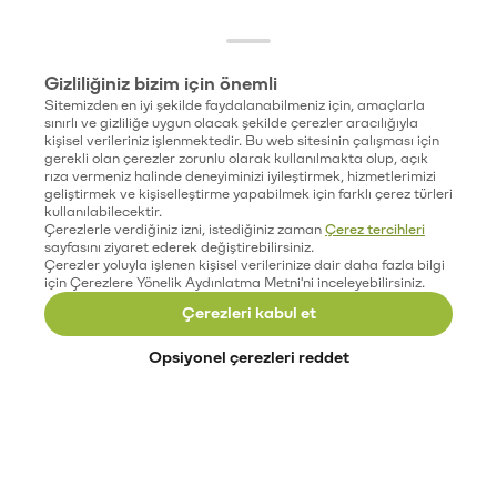
Gizliliğiniz bizim için önemli
Sitemizden en iyi şekilde faydalanabilmeniz için, amaçlarla
sınırlı ve gizliliğe uygun olacak şekilde çerezler aracılığıyla
kişisel verileriniz işlenmektedir. Bu web sitesinin çalışması için
gerekli olan çerezler zorunlu olarak kullanılmakta olup, açık
rıza vermeniz halinde deneyiminizi iyileştirmek, hizmetlerimizi
geliştirmek ve kişiselleştirme yapabilmek için farklı çerez türleri
kullanılabilecektir.
Çerezlerle verdiğiniz izni, istediğiniz zaman
Çerez tercihleri
sayfasını ziyaret ederek değiştirebilirsiniz.
Çerezler yoluyla işlenen kişisel verilerinize dair daha fazla bilgi
için Çerezlere Yönelik Aydınlatma Metni'ni inceleyebilirsiniz.
Çerezleri kabul et
Opsiyonel çerezleri reddet