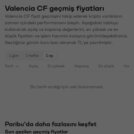
Valencia CF geçmiş fiyatları
Valencia CF fiyat geçmişini takip ederek kripto varlıkların
zaman içindeki performansını izleyin. Aşağıdaki tabloyu
kullanarak açılış ve kapanış değerlerini, en yüksek ve en
düşük fiyatları ve işlem hacmini kolayca görüntüleyebilirsiniz.
Seçtiğiniz günün kuru baz alınarak TL'ye çevrilmiştir.
1 gün
1 hafta
1 ay
Tarih
Açılış
En yüksek
Kapanış
En düşük
Haci
Bu tarih aralığı için veri bulunamadı.
Paribu'da daha fazlasını keşfet
Son gezilen geçmiş fiyatlar