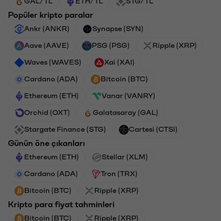
GAL/TL
ETH/TL
STG/TL
Popüler kripto paralar
Ankr (ANKR)
Synapse (SYN)
Aave (AAVE)
PSG (PSG)
Ripple (XRP)
Waves (WAVES)
Xai (XAI)
Cardano (ADA)
Bitcoin (BTC)
Ethereum (ETH)
Vanar (VANRY)
Orchid (OXT)
Galatasaray (GAL)
Stargate Finance (STG)
Cartesi (CTSI)
Günün öne çıkanları
Ethereum (ETH)
Stellar (XLM)
Cardano (ADA)
Tron (TRX)
Bitcoin (BTC)
Ripple (XRP)
Kripto para fiyat tahminleri
Bitcoin (BTC)
Ripple (XRP)