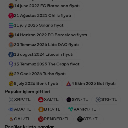
14 june 2022 FC Barcelona fiyatı
21 Ağustos 2021 Chiliz fiyatı
11 july 2025 Solana fiyatı
14 Haziran 2022 FC Barcelona fiyatı
30 Temmuz 2026 Lido DAO fiyatı
13 august 2024 Litecoin fiyatı
13 Temmuz 2025 The Graph fiyatı
29 Ocak 2026 Turbo fiyatı
8 july 2026 Bonk fiyatı
4 Ekim 2025 Bat fiyatı
Popüler işlem çiftleri
XRP/TL
XAI/TL
SYN/TL
STG/TL
ADA/TL
BTC/TL
VANRY/TL
GAL/TL
RENDER/TL
CTSI/TL
Popüler kripto paralar