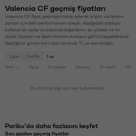
Valencia CF geçmiş fiyatları
Valencia CF fiyat geçmişini takip ederek kripto varlıkların
zaman içindeki performansını izleyin. Aşağıdaki tabloyu
kullanarak açılış ve kapanış değerlerini, en yüksek ve en
düşük fiyatları ve işlem hacmini kolayca görüntüleyebilirsiniz.
Seçtiğiniz günün kuru baz alınarak TL'ye çevrilmiştir.
1 gün
1 hafta
1 ay
Tarih
Açılış
En yüksek
Kapanış
En düşük
Haci
Bu tarih aralığı için veri bulunamadı.
Paribu'da daha fazlasını keşfet
Son gezilen geçmiş fiyatlar