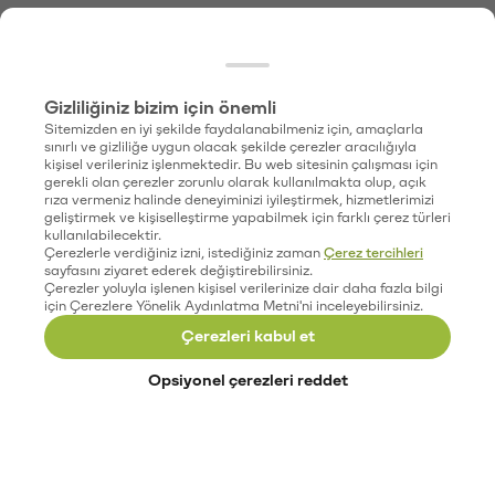
Gizliliğiniz bizim için önemli
Sitemizden en iyi şekilde faydalanabilmeniz için, amaçlarla
sınırlı ve gizliliğe uygun olacak şekilde çerezler aracılığıyla
kişisel verileriniz işlenmektedir. Bu web sitesinin çalışması için
gerekli olan çerezler zorunlu olarak kullanılmakta olup, açık
rıza vermeniz halinde deneyiminizi iyileştirmek, hizmetlerimizi
geliştirmek ve kişiselleştirme yapabilmek için farklı çerez türleri
kullanılabilecektir.
Çerezlerle verdiğiniz izni, istediğiniz zaman
Çerez tercihleri
sayfasını ziyaret ederek değiştirebilirsiniz.
Çerezler yoluyla işlenen kişisel verilerinize dair daha fazla bilgi
için Çerezlere Yönelik Aydınlatma Metni'ni inceleyebilirsiniz.
Çerezleri kabul et
Opsiyonel çerezleri reddet