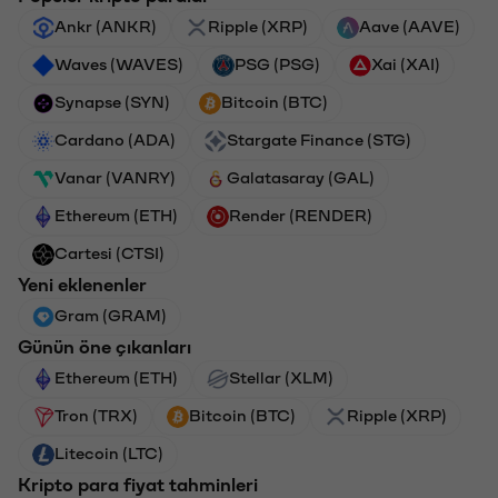
Ankr (ANKR)
Ripple (XRP)
Aave (AAVE)
Waves (WAVES)
PSG (PSG)
Xai (XAI)
Synapse (SYN)
Bitcoin (BTC)
Cardano (ADA)
Stargate Finance (STG)
Vanar (VANRY)
Galatasaray (GAL)
Ethereum (ETH)
Render (RENDER)
Cartesi (CTSI)
Yeni eklenenler
Gram (GRAM)
Günün öne çıkanları
Ethereum (ETH)
Stellar (XLM)
Tron (TRX)
Bitcoin (BTC)
Ripple (XRP)
Litecoin (LTC)
Kripto para fiyat tahminleri