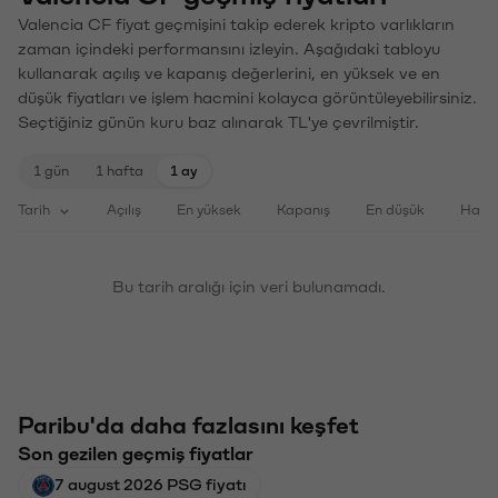
Valencia CF fiyat geçmişini takip ederek kripto varlıkların
zaman içindeki performansını izleyin. Aşağıdaki tabloyu
kullanarak açılış ve kapanış değerlerini, en yüksek ve en
düşük fiyatları ve işlem hacmini kolayca görüntüleyebilirsiniz.
Seçtiğiniz günün kuru baz alınarak TL'ye çevrilmiştir.
1 gün
1 hafta
1 ay
Tarih
Açılış
En yüksek
Kapanış
En düşük
Haci
Bu tarih aralığı için veri bulunamadı.
Paribu'da daha fazlasını keşfet
Son gezilen geçmiş fiyatlar
7 august 2026 PSG fiyatı