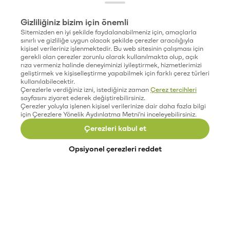
Gizliliğiniz bizim için önemli
Sitemizden en iyi şekilde faydalanabilmeniz için, amaçlarla
sınırlı ve gizliliğe uygun olacak şekilde çerezler aracılığıyla
kişisel verileriniz işlenmektedir. Bu web sitesinin çalışması için
gerekli olan çerezler zorunlu olarak kullanılmakta olup, açık
rıza vermeniz halinde deneyiminizi iyileştirmek, hizmetlerimizi
geliştirmek ve kişiselleştirme yapabilmek için farklı çerez türleri
kullanılabilecektir.
Çerezlerle verdiğiniz izni, istediğiniz zaman
Çerez tercihleri
sayfasını ziyaret ederek değiştirebilirsiniz.
Çerezler yoluyla işlenen kişisel verilerinize dair daha fazla bilgi
için Çerezlere Yönelik Aydınlatma Metni'ni inceleyebilirsiniz.
Çerezleri kabul et
Opsiyonel çerezleri reddet
Paribu’yu keşfet
Eğitimler