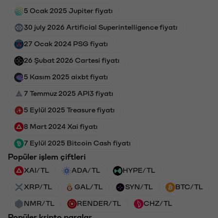
5 Ocak 2025 Jupiter fiyatı
30 july 2026 Artificial Superintelligence fiyatı
27 Ocak 2024 PSG fiyatı
26 Şubat 2026 Cartesi fiyatı
5 Kasım 2025 aixbt fiyatı
7 Temmuz 2025 API3 fiyatı
5 Eylül 2025 Treasure fiyatı
8 Mart 2024 Xai fiyatı
7 Eylül 2025 Bitcoin Cash fiyatı
Popüler işlem çiftleri
XAI/TL
ADA/TL
HYPE/TL
XRP/TL
GAL/TL
SYN/TL
BTC/TL
NMR/TL
RENDER/TL
CHZ/TL
Popüler kripto paralar