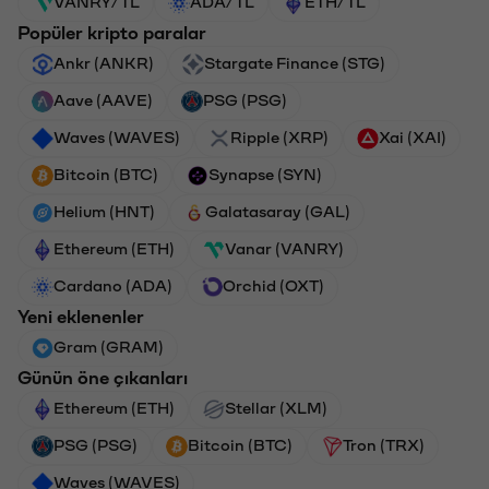
VANRY/TL
ADA/TL
ETH/TL
Popüler kripto paralar
Ankr (ANKR)
Stargate Finance (STG)
Aave (AAVE)
PSG (PSG)
Waves (WAVES)
Ripple (XRP)
Xai (XAI)
Bitcoin (BTC)
Synapse (SYN)
Helium (HNT)
Galatasaray (GAL)
Ethereum (ETH)
Vanar (VANRY)
Cardano (ADA)
Orchid (OXT)
Yeni eklenenler
Gram (GRAM)
Günün öne çıkanları
Ethereum (ETH)
Stellar (XLM)
PSG (PSG)
Bitcoin (BTC)
Tron (TRX)
Waves (WAVES)