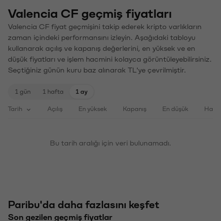
Valencia CF geçmiş fiyatları
Valencia CF fiyat geçmişini takip ederek kripto varlıkların
zaman içindeki performansını izleyin. Aşağıdaki tabloyu
kullanarak açılış ve kapanış değerlerini, en yüksek ve en
düşük fiyatları ve işlem hacmini kolayca görüntüleyebilirsiniz.
Seçtiğiniz günün kuru baz alınarak TL'ye çevrilmiştir.
1 gün
1 hafta
1 ay
Tarih
Açılış
En yüksek
Kapanış
En düşük
Haci
Bu tarih aralığı için veri bulunamadı.
Paribu'da daha fazlasını keşfet
Son gezilen geçmiş fiyatlar