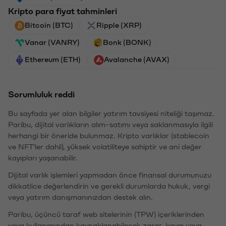
Kripto para fiyat tahminleri
Bitcoin (BTC)
Ripple (XRP)
Vanar (VANRY)
Bonk (BONK)
Ethereum (ETH)
Avalanche (AVAX)
Sorumluluk reddi
Bu sayfada yer alan bilgiler yatırım tavsiyesi niteliği taşımaz.
Paribu, dijital varlıkların alım-satımı veya saklanmasıyla ilgili
herhangi bir öneride bulunmaz. Kripto varlıklar (stablecoin
ve NFT'ler dahil), yüksek volatiliteye sahiptir ve ani değer
kayıpları yaşanabilir.
Dijital varlık işlemleri yapmadan önce finansal durumunuzu
dikkatlice değerlendirin ve gerekli durumlarda hukuk, vergi
veya yatırım danışmanınızdan destek alın.
Paribu, üçüncü taraf web sitelerinin (TPW) içeriklerinden
veya kullanımından kaynaklanabilecek zarar, kayıp veya