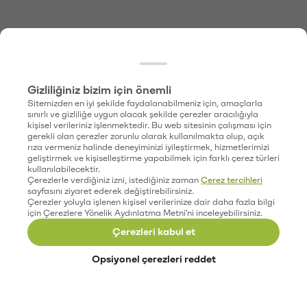
Gizliliğiniz bizim için önemli
Sitemizden en iyi şekilde faydalanabilmeniz için, amaçlarla
sınırlı ve gizliliğe uygun olacak şekilde çerezler aracılığıyla
kişisel verileriniz işlenmektedir. Bu web sitesinin çalışması için
gerekli olan çerezler zorunlu olarak kullanılmakta olup, açık
rıza vermeniz halinde deneyiminizi iyileştirmek, hizmetlerimizi
geliştirmek ve kişiselleştirme yapabilmek için farklı çerez türleri
kullanılabilecektir.
Çerezlerle verdiğiniz izni, istediğiniz zaman
Çerez tercihleri
sayfasını ziyaret ederek değiştirebilirsiniz.
Çerezler yoluyla işlenen kişisel verilerinize dair daha fazla bilgi
için Çerezlere Yönelik Aydınlatma Metni'ni inceleyebilirsiniz.
Çerezleri kabul et
Opsiyonel çerezleri reddet