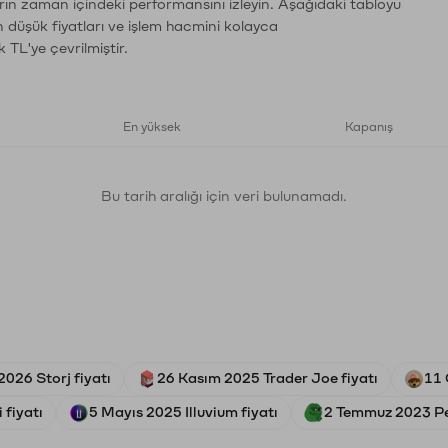
arın zaman içindeki performansını izleyin. Aşağıdaki tabloyu
n düşük fiyatları ve işlem hacmini kolayca
 TL'ye çevrilmiştir.
En yüksek
Kapanış
Bu tarih aralığı için veri bulunamadı.
2026 Storj fiyatı
26 Kasım 2025 Trader Joe fiyatı
11 
 fiyatı
5 Mayıs 2025 Illuvium fiyatı
2 Temmuz 2023 Pe