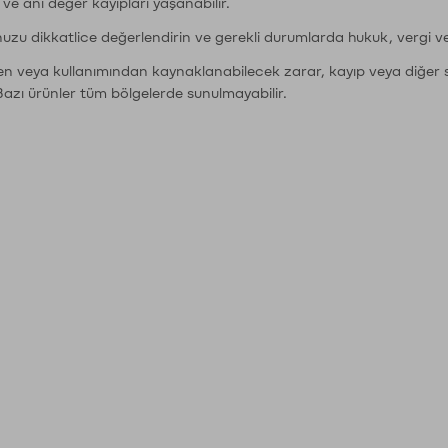
r ve ani değer kayıpları yaşanabilir.
nuzu dikkatlice değerlendirin ve gerekli durumlarda hukuk, vergi v
den veya kullanımından kaynaklanabilecek zarar, kayıp veya diğer 
Bazı ürünler tüm bölgelerde sunulmayabilir.