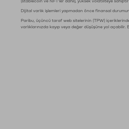
(stablecoin ve NFT'ler dahil), yüksek volatiliteye sahipti
Dijital varlık işlemleri yapmadan önce finansal durumu
Paribu, üçüncü taraf web sitelerinin (TPW) içeriklerin
varlıklarınızda kayıp veya değer düşüşüne yol açabilir. 