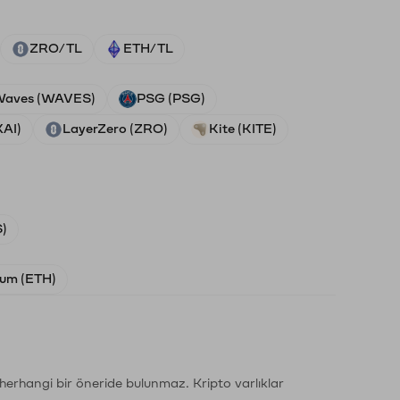
ZRO/TL
ETH/TL
aves (WAVES)
PSG (PSG)
XAI)
LayerZero (ZRO)
Kite (KITE)
)
um (ETH)
li herhangi bir öneride bulunmaz. Kripto varlıklar