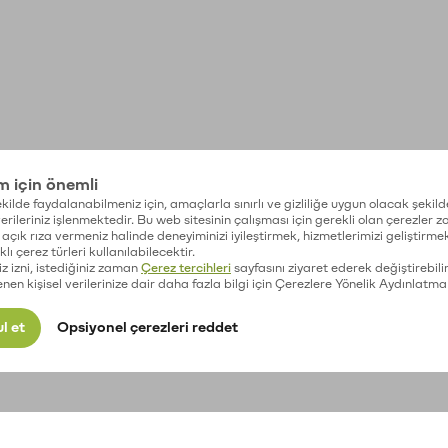
im için önemli
kilde faydalanabilmeniz için, amaçlarla sınırlı ve gizliliğe uygun olacak şekild
 verileriniz işlenmektedir. Bu web sitesinin çalışması için gerekli olan çerezler 
açık rıza vermeniz halinde deneyiminizi iyileştirmek, hizmetlerimizi geliştirmek
lı çerez türleri kullanılabilecektir.
iz izni, istediğiniz zaman
Çerez tercihleri
sayfasını ziyaret ederek değiştirebilir
enen kişisel verilerinize dair daha fazla bilgi için Çerezlere Yönelik Aydınlatma
l et
Opsiyonel çerezleri reddet