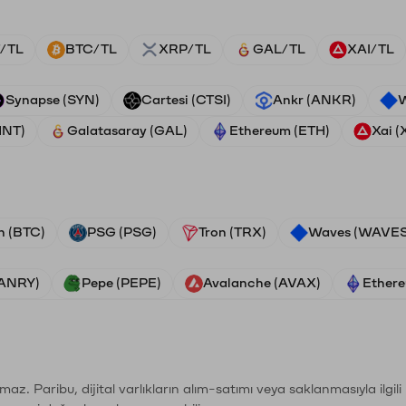
/TL
BTC/TL
XRP/TL
GAL/TL
XAI/TL
Synapse (SYN)
Cartesi (CTSI)
Ankr (ANKR)
W
HNT)
Galatasaray (GAL)
Ethereum (ETH)
Xai (
n (BTC)
PSG (PSG)
Tron (TRX)
Waves (WAVES
VANRY)
Pepe (PEPE)
Avalanche (AVAX)
Ethere
şımaz. Paribu, dijital varlıkların alım-satımı veya saklanmasıyla ilgi