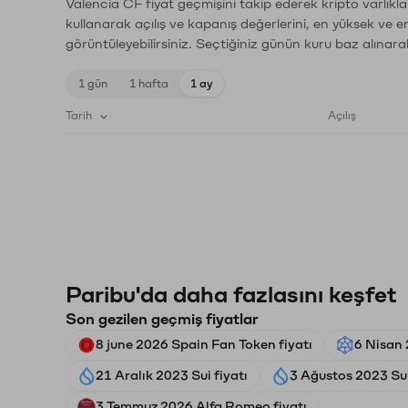
Valencia CF fiyat geçmişini takip ederek kripto varlıkl
kullanarak açılış ve kapanış değerlerini, en yüksek ve e
görüntüleyebilirsiniz. Seçtiğiniz günün kuru baz alınarak
1 gün
1 hafta
1 ay
Tarih
Açılış
Paribu'da daha fazlasını keşfet
Son gezilen geçmiş fiyatlar
8 june 2026 Spain Fan Token fiyatı
6 Nisan 
21 Aralık 2023 Sui fiyatı
3 Ağustos 2023 Sui
3 Temmuz 2026 Alfa Romeo fiyatı