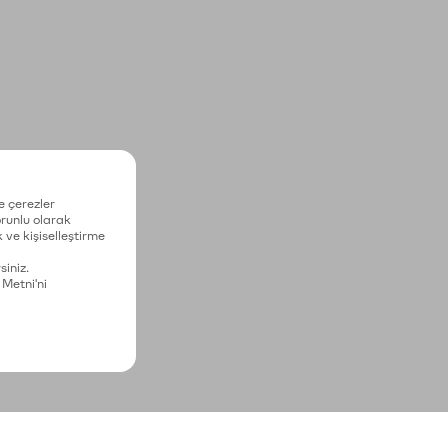
e çerezler
zorunlu olarak
 ve kişiselleştirme
siniz.
 Metni'ni