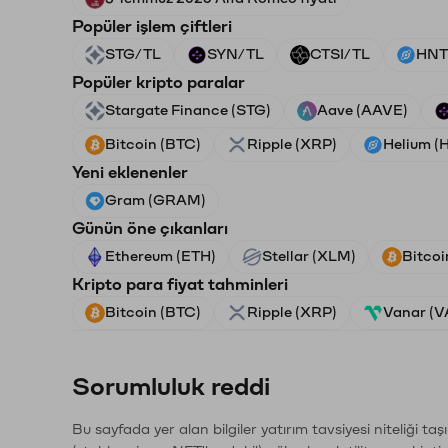
Popüler işlem çiftleri
STG/TL
SYN/TL
CTSI/TL
HNT
Popüler kripto paralar
Stargate Finance (STG)
Aave (AAVE)
Bitcoin (BTC)
Ripple (XRP)
Helium (
Yeni eklenenler
Gram (GRAM)
Günün öne çıkanları
Ethereum (ETH)
Stellar (XLM)
Bitcoi
Kripto para fiyat tahminleri
Bitcoin (BTC)
Ripple (XRP)
Vanar (
Sorumluluk reddi
Bu sayfada yer alan bilgiler yatırım tavsiyesi niteliği ta