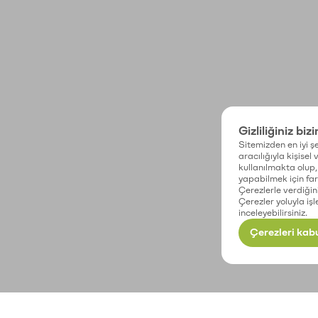
Gizliliğiniz biz
Sitemizden en iyi şe
aracılığıyla kişisel
kullanılmakta olup, 
yapabilmek için fark
Çerezlerle verdiğin
Çerezler yoluyla işl
inceleyebilirsiniz.
Çerezleri kabu