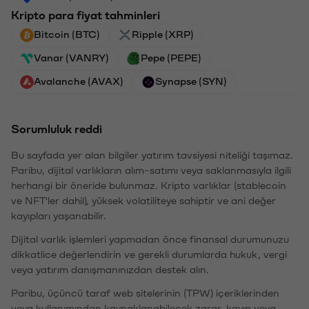
Kripto para fiyat tahminleri
Bitcoin (BTC)
Ripple (XRP)
Vanar (VANRY)
Pepe (PEPE)
Avalanche (AVAX)
Synapse (SYN)
Sorumluluk reddi
Bu sayfada yer alan bilgiler yatırım tavsiyesi niteliği taşımaz.
Paribu, dijital varlıkların alım-satımı veya saklanmasıyla ilgili
herhangi bir öneride bulunmaz. Kripto varlıklar (stablecoin
ve NFT'ler dahil), yüksek volatiliteye sahiptir ve ani değer
kayıpları yaşanabilir.
Dijital varlık işlemleri yapmadan önce finansal durumunuzu
dikkatlice değerlendirin ve gerekli durumlarda hukuk, vergi
veya yatırım danışmanınızdan destek alın.
Paribu, üçüncü taraf web sitelerinin (TPW) içeriklerinden
veya kullanımından kaynaklanabilecek zarar, kayıp veya