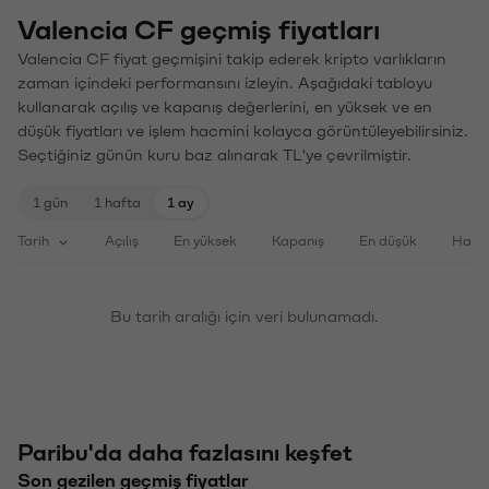
Valencia CF geçmiş fiyatları
Valencia CF fiyat geçmişini takip ederek kripto varlıkların
zaman içindeki performansını izleyin. Aşağıdaki tabloyu
kullanarak açılış ve kapanış değerlerini, en yüksek ve en
düşük fiyatları ve işlem hacmini kolayca görüntüleyebilirsiniz.
Seçtiğiniz günün kuru baz alınarak TL'ye çevrilmiştir.
1 gün
1 hafta
1 ay
Tarih
Açılış
En yüksek
Kapanış
En düşük
Haci
Bu tarih aralığı için veri bulunamadı.
Paribu'da daha fazlasını keşfet
Son gezilen geçmiş fiyatlar