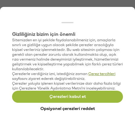
Gizliliğiniz bizim için önemli
Sitemizden en iyi şekilde faydalanabilmeniz için, amaçlarla
sınırlı ve gizliliğe uygun olacak şekilde çerezler aracılığıyla
kişisel verileriniz işlenmektedir. Bu web sitesinin çalışması için
gerekli olan çerezler zorunlu olarak kullanılmakta olup, açık
rıza vermeniz halinde deneyiminizi iyileştirmek, hizmetlerimizi
geliştirmek ve kişiselleştirme yapabilmek için farklı çerez türleri
kullanılabilecektir.
Çerezlerle verdiğiniz izni, istediğiniz zaman
Çerez tercihleri
sayfasını ziyaret ederek değiştirebilirsiniz.
Çerezler yoluyla işlenen kişisel verilerinize dair daha fazla bilgi
için Çerezlere Yönelik Aydınlatma Metni'ni inceleyebilirsiniz.
Çerezleri kabul et
Opsiyonel çerezleri reddet