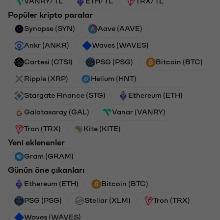
VANRY/TL
ETH/TL
TRX/TL
Popüler kripto paralar
Synapse (SYN)
Aave (AAVE)
Ankr (ANKR)
Waves (WAVES)
Cartesi (CTSI)
PSG (PSG)
Bitcoin (BTC)
Ripple (XRP)
Helium (HNT)
Stargate Finance (STG)
Ethereum (ETH)
Galatasaray (GAL)
Vanar (VANRY)
Tron (TRX)
Kite (KITE)
Yeni eklenenler
Gram (GRAM)
Günün öne çıkanları
Ethereum (ETH)
Bitcoin (BTC)
PSG (PSG)
Stellar (XLM)
Tron (TRX)
Waves (WAVES)