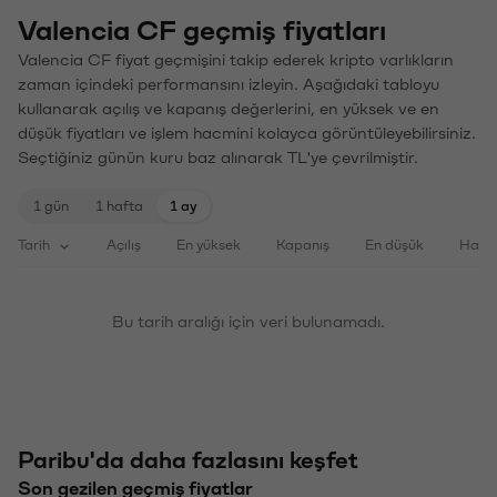
Valencia CF geçmiş fiyatları
Valencia CF fiyat geçmişini takip ederek kripto varlıkların
zaman içindeki performansını izleyin. Aşağıdaki tabloyu
kullanarak açılış ve kapanış değerlerini, en yüksek ve en
düşük fiyatları ve işlem hacmini kolayca görüntüleyebilirsiniz.
Seçtiğiniz günün kuru baz alınarak TL'ye çevrilmiştir.
1 gün
1 hafta
1 ay
Tarih
Açılış
En yüksek
Kapanış
En düşük
Haci
Bu tarih aralığı için veri bulunamadı.
Paribu'da daha fazlasını keşfet
Son gezilen geçmiş fiyatlar