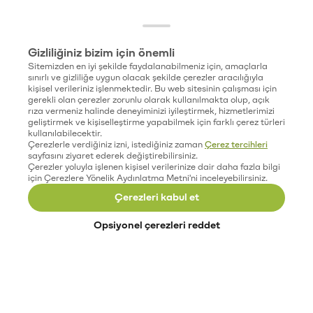
Gizliliğiniz bizim için önemli
Sitemizden en iyi şekilde faydalanabilmeniz için, amaçlarla
sınırlı ve gizliliğe uygun olacak şekilde çerezler aracılığıyla
kişisel verileriniz işlenmektedir. Bu web sitesinin çalışması için
gerekli olan çerezler zorunlu olarak kullanılmakta olup, açık
rıza vermeniz halinde deneyiminizi iyileştirmek, hizmetlerimizi
geliştirmek ve kişiselleştirme yapabilmek için farklı çerez türleri
kullanılabilecektir.
Çerezlerle verdiğiniz izni, istediğiniz zaman
Çerez tercihleri
sayfasını ziyaret ederek değiştirebilirsiniz.
Çerezler yoluyla işlenen kişisel verilerinize dair daha fazla bilgi
için Çerezlere Yönelik Aydınlatma Metni'ni inceleyebilirsiniz.
Çerezleri kabul et
Opsiyonel çerezleri reddet