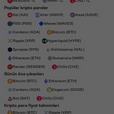
RENDER/TL
NMR/TL
CHZ/TL
Popüler kripto paralar
Xai (XAI)
Ankr (ANKR)
Aave (AAVE)
PSG (PSG)
Waves (WAVES)
Cardano (ADA)
Bitcoin (BTC)
Ripple (XRP)
Hyperliquid (HYPE)
Synapse (SYN)
Galatasaray (GAL)
Ethereum (ETH)
Numeraire (NMR)
Render (RENDER)
Chiliz (CHZ)
Günün öne çıkanları
Bitcoin (BTC)
Ethereum (ETH)
Cardano (ADA)
Dogecoin (DOGE)
Bat (BAT)
Chiliz (CHZ)
Kripto para fiyat tahminleri
Bitcoin (BTC)
Ripple (XRP)