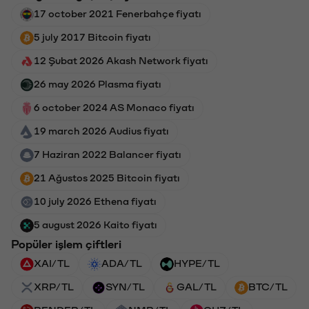
17 october 2021 Fenerbahçe fiyatı
5 july 2017 Bitcoin fiyatı
12 Şubat 2026 Akash Network fiyatı
26 may 2026 Plasma fiyatı
6 october 2024 AS Monaco fiyatı
19 march 2026 Audius fiyatı
7 Haziran 2022 Balancer fiyatı
21 Ağustos 2025 Bitcoin fiyatı
10 july 2026 Ethena fiyatı
5 august 2026 Kaito fiyatı
Popüler işlem çiftleri
XAI/TL
ADA/TL
HYPE/TL
XRP/TL
SYN/TL
GAL/TL
BTC/TL