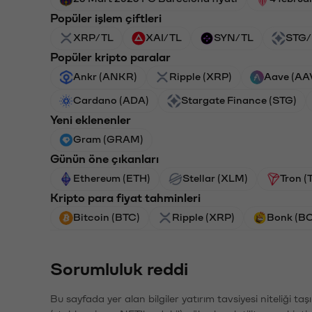
Popüler işlem çiftleri
XRP/TL
XAI/TL
SYN/TL
STG/
Popüler kripto paralar
Ankr (ANKR)
Ripple (XRP)
Aave (AA
Cardano (ADA)
Stargate Finance (STG)
Yeni eklenenler
Gram (GRAM)
Günün öne çıkanları
Ethereum (ETH)
Stellar (XLM)
Tron (
Kripto para fiyat tahminleri
Bitcoin (BTC)
Ripple (XRP)
Bonk (B
Sorumluluk reddi
Bu sayfada yer alan bilgiler yatırım tavsiyesi niteliği ta