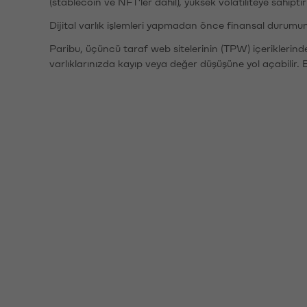
(stablecoin ve NFT'ler dahil), yüksek volatiliteye sahipti
Dijital varlık işlemleri yapmadan önce finansal durumu
Paribu, üçüncü taraf web sitelerinin (TPW) içeriklerin
varlıklarınızda kayıp veya değer düşüşüne yol açabilir. 