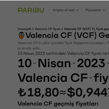
Kripto al/sat
Piyasalar
Anasayfa
Valencia CF fiyatı
Valencia CF (VCF) TL fiyat geç
Valencia CF (VCF) Ge
Valencia CF'ın yıllar içindeki fiyat değişimini inceleyi
iyi analiz edin.
10 Nisan 2023 tarihindeki Valencia CF fiyatı ne
10
Nisan
2023
Valencia CF
fi
₺18,80
≈
$0,944
Valencia CF geçmiş fiyatları