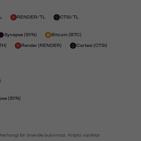
L
RENDER/TL
CTSI/TL
Synapse (SYN)
Bitcoin (BTC)
TH)
Render (RENDER)
Cartesi (CTSI)
)
pse (SYN)
li herhangi bir öneride bulunmaz. Kripto varlıklar