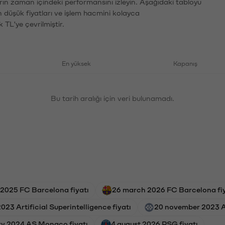
arın zaman içindeki performansını izleyin. Aşağıdaki tabloyu
n düşük fiyatları ve işlem hacmini kolayca
 TL'ye çevrilmiştir.
En yüksek
Kapanış
Bu tarih aralığı için veri bulunamadı.
 2025 FC Barcelona fiyatı
26 march 2026 FC Barcelona fiy
023 Artificial Superintelligence fiyatı
20 november 2023 Art
ry 2024 AS Monaco fiyatı
4 august 2026 PSG fiyatı