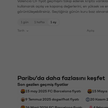
Valencia CF fiyat geçmişini takip ederek kripto varlıkl
kullanarak açılış ve kapanış değerlerini, en yüksek ve e
görüntüleyebilirsiniz. Seçtiğiniz günün kuru baz alınarak
1 gün
1 hafta
1 ay
Tarih
Açılış
Paribu'da daha fazlasını keşfet
Son gezilen geçmiş fiyatlar
15 may 2025 FC Barcelona fiyatı
15 Mayıs
9 Temmuz 2025 dogwifhat fiyatı
20 Kasım 2
26 Mart 2026 FC Barcelona fiyatı
4 februa