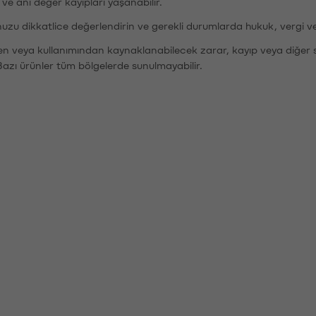
r ve ani değer kayıpları yaşanabilir.
nuzu dikkatlice değerlendirin ve gerekli durumlarda hukuk, vergi v
den veya kullanımından kaynaklanabilecek zarar, kayıp veya diğer 
Bazı ürünler tüm bölgelerde sunulmayabilir.