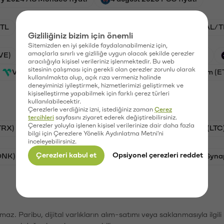
TL
ADA/TL
BTC/TL
VANRY/TL
GAL/T
Gizliliğiniz bizim için önemli
Sitemizden en iyi şekilde faydalanabilmeniz için,
amaçlarla sınırlı ve gizliliğe uygun olacak şekilde çerezler
VE)
PSG (PSG)
Waves (WAVES)
Xai (XAI)
aracılığıyla kişisel verileriniz işlenmektedir. Bu web
sitesinin çalışması için gerekli olan çerezler zorunlu olarak
Vanar (VANRY)
Galatasaray (GAL)
Ethereum (E
kullanılmakta olup, açık rıza vermeniz halinde
deneyiminizi iyileştirmek, hizmetlerimizi geliştirmek ve
kişiselleştirme yapabilmek için farklı çerez türleri
kullanılabilecektir.
Çerezlerle verdiğiniz izni, istediğiniz zaman
Çerez
tercihleri
sayfasını ziyaret ederek değiştirebilirsiniz.
Çerezler yoluyla işlenen kişisel verilerinize dair daha fazla
TRX)
Bitcoin (BTC)
Ripple (XRP)
Litecoin (LTC
bilgi için Çerezlere Yönelik Aydınlatma Metni'ni
inceleyebilirsiniz.
Çerezleri kabul et
Opsiyonel çerezleri reddet
ONK)
Ethereum (ETH)
Avalanche (AVAX)
Syna
şımaz. Paribu, dijital varlıkların alım-satımı veya saklanmasıyla ilgi