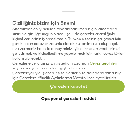
Gizliliğiniz bizim için önemli
Sitemizden en iyi şekilde faydalanabilmeniz için, amaçlarla
sınırlı ve gizliliğe uygun olacak şekilde çerezler aracılığıyla
kişisel verileriniz işlenmektedir. Bu web sitesinin çalışması için
gerekli olan çerezler zorunlu olarak kullanılmakta olup, açık
rıza vermeniz halinde deneyiminizi iyileştirmek, hizmetlerimizi
geliştirmek ve kişiselleştirme yapabilmek için farklı çerez türleri
kullanılabilecektir.
Çerezlerle verdiğiniz izni, istediğiniz zaman
Çerez tercihleri
sayfasını ziyaret ederek değiştirebilirsiniz.
Çerezler yoluyla işlenen kişisel verilerinize dair daha fazla bilgi
için Çerezlere Yönelik Aydınlatma Metni'ni inceleyebilirsiniz.
Çerezleri kabul et
Opsiyonel çerezleri reddet