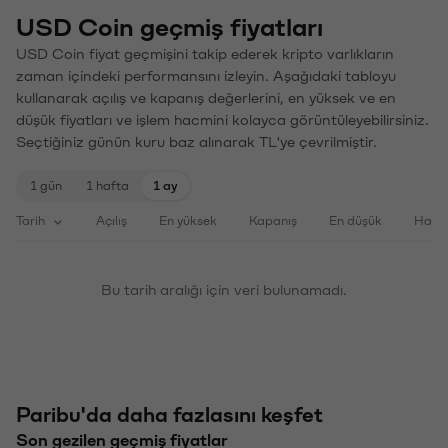
USD Coin geçmiş fiyatları
USD Coin fiyat geçmişini takip ederek kripto varlıkların
zaman içindeki performansını izleyin. Aşağıdaki tabloyu
kullanarak açılış ve kapanış değerlerini, en yüksek ve en
düşük fiyatları ve işlem hacmini kolayca görüntüleyebilirsiniz.
Seçtiğiniz günün kuru baz alınarak TL'ye çevrilmiştir.
1 gün
1 hafta
1 ay
Tarih
Açılış
En yüksek
Kapanış
En düşük
Haci
Bu tarih aralığı için veri bulunamadı.
Paribu'da daha fazlasını keşfet
Son gezilen geçmiş fiyatlar