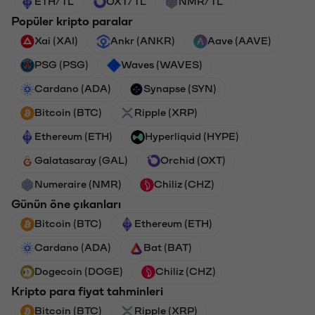
ETH/TL
OXT/TL
NMR/TL
Popüler kripto paralar
Xai (XAI)
Ankr (ANKR)
Aave (AAVE)
PSG (PSG)
Waves (WAVES)
Cardano (ADA)
Synapse (SYN)
Bitcoin (BTC)
Ripple (XRP)
Ethereum (ETH)
Hyperliquid (HYPE)
Galatasaray (GAL)
Orchid (OXT)
Numeraire (NMR)
Chiliz (CHZ)
Günün öne çıkanları
Bitcoin (BTC)
Ethereum (ETH)
Cardano (ADA)
Bat (BAT)
Dogecoin (DOGE)
Chiliz (CHZ)
Kripto para fiyat tahminleri
Bitcoin (BTC)
Ripple (XRP)