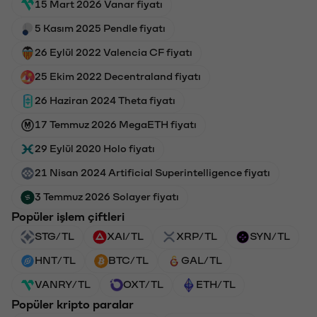
15 Mart 2026 Vanar fiyatı
5 Kasım 2025 Pendle fiyatı
26 Eylül 2022 Valencia CF fiyatı
25 Ekim 2022 Decentraland fiyatı
26 Haziran 2024 Theta fiyatı
17 Temmuz 2026 MegaETH fiyatı
29 Eylül 2020 Holo fiyatı
21 Nisan 2024 Artificial Superintelligence fiyatı
3 Temmuz 2026 Solayer fiyatı
Popüler işlem çiftleri
STG/TL
XAI/TL
XRP/TL
SYN/TL
HNT/TL
BTC/TL
GAL/TL
VANRY/TL
OXT/TL
ETH/TL
Popüler kripto paralar