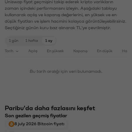
Uniswap fiyat geçmişini takip ederek kripto varlıkların
zaman içindeki performansını izleyin. Aşağıdaki tabloyu
kullanarak açılış ve kapanış değerlerini, en yüksek ve en
düşük fiyatları ve işlem hacmini kolayca görüntüleyebilirsiniz.
Seçtiğiniz günün kuru baz alınarak TL'ye çevrilmiştir.
1 gün
1 hafta
1 ay
Tarih
Açılış
En yüksek
Kapanış
En düşük
Haci
Bu tarih aralığı için veri bulunamadı.
Paribu'da daha fazlasını keşfet
Son gezilen geçmiş fiyatlar
8 july 2026 Bitcoin fiyatı