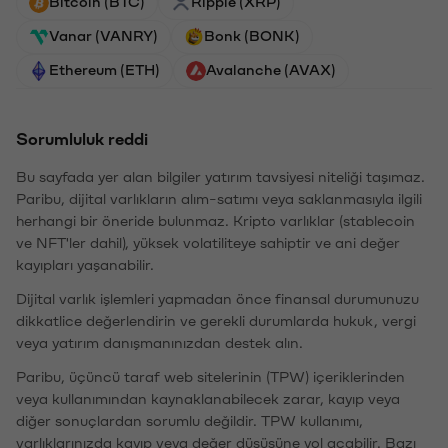
Bitcoin (BTC)
Ripple (XRP)
Vanar (VANRY)
Bonk (BONK)
Ethereum (ETH)
Avalanche (AVAX)
Sorumluluk reddi
Bu sayfada yer alan bilgiler yatırım tavsiyesi niteliği taşımaz.
Paribu, dijital varlıkların alım-satımı veya saklanmasıyla ilgili
herhangi bir öneride bulunmaz. Kripto varlıklar (stablecoin
ve NFT'ler dahil), yüksek volatiliteye sahiptir ve ani değer
kayıpları yaşanabilir.
Dijital varlık işlemleri yapmadan önce finansal durumunuzu
dikkatlice değerlendirin ve gerekli durumlarda hukuk, vergi
veya yatırım danışmanınızdan destek alın.
Paribu, üçüncü taraf web sitelerinin (TPW) içeriklerinden
veya kullanımından kaynaklanabilecek zarar, kayıp veya
diğer sonuçlardan sorumlu değildir. TPW kullanımı,
varlıklarınızda kayıp veya değer düşüşüne yol açabilir. Bazı