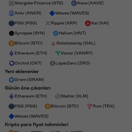
Stargate Finance (STG)
Aave (AAVE)
Ankr (ANKR)
Waves (WAVES)
PSG (PSG)
Ripple (XRP)
Xai (XAI)
Synapse (SYN)
Helium (HNT)
Bitcoin (BTC)
Galatasaray (GAL)
Ethereum (ETH)
Vanar (VANRY)
Orchid (OXT)
LayerZero (ZRO)
Yeni eklenenler
Gram (GRAM)
Günün öne çıkanları
Ethereum (ETH)
Stellar (XLM)
PSG (PSG)
Bitcoin (BTC)
Tron (TRX)
Waves (WAVES)
Kripto para fiyat tahminleri