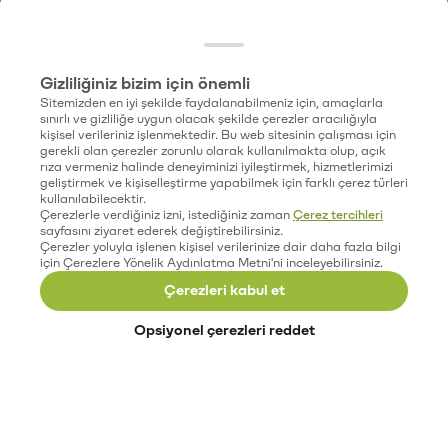
Gizliliğiniz bizim için önemli
Sitemizden en iyi şekilde faydalanabilmeniz için, amaçlarla
sınırlı ve gizliliğe uygun olacak şekilde çerezler aracılığıyla
kişisel verileriniz işlenmektedir. Bu web sitesinin çalışması için
gerekli olan çerezler zorunlu olarak kullanılmakta olup, açık
rıza vermeniz halinde deneyiminizi iyileştirmek, hizmetlerimizi
geliştirmek ve kişiselleştirme yapabilmek için farklı çerez türleri
kullanılabilecektir.
Çerezlerle verdiğiniz izni, istediğiniz zaman
Çerez tercihleri
sayfasını ziyaret ederek değiştirebilirsiniz.
Çerezler yoluyla işlenen kişisel verilerinize dair daha fazla bilgi
için Çerezlere Yönelik Aydınlatma Metni'ni inceleyebilirsiniz.
Çerezleri kabul et
Opsiyonel çerezleri reddet