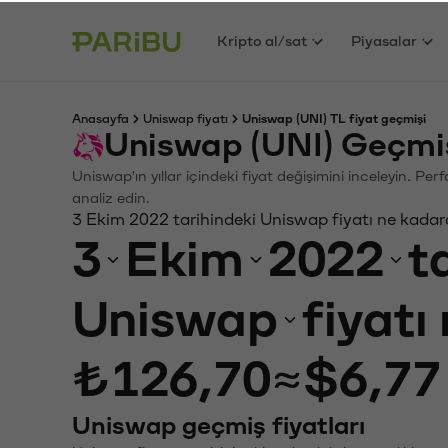
Kripto al/sat
Piyasalar
Anasayfa
Uniswap fiyatı
Uniswap (UNI) TL fiyat geçmişi
Uniswap (UNI) Geçmiş
Uniswap'ın yıllar içindeki fiyat değişimini inceleyin. Pe
analiz edin.
3 Ekim 2022 tarihindeki Uniswap fiyatı ne kadar
3
Ekim
2022
t
Uniswap
fiyatı
₺126,70
≈
$6,77
Uniswap geçmiş fiyatları