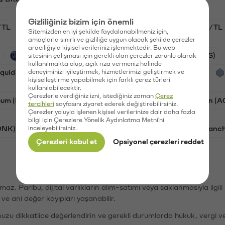
Gizliliğiniz bizim için önemli
/TL
HYPE/TL
GAL/TL
BTC/TL
ETH/TL
Sitemizden en iyi şekilde faydalanabilmeniz için,
amaçlarla sınırlı ve gizliliğe uygun olacak şekilde çerezler
aracılığıyla kişisel verileriniz işlenmektedir. Bu web
PSG (PSG)
Synapse (SYN)
Waves (WAVES)
sitesinin çalışması için gerekli olan çerezler zorunlu olarak
kullanılmakta olup, açık rıza vermeniz halinde
iquid (HYPE)
deneyiminizi iyileştirmek, hizmetlerimizi geliştirmek ve
Galatasaray (GAL)
Orchid (OXT)
kişiselleştirme yapabilmek için farklı çerez türleri
kullanılabilecektir.
Çerezlerle verdiğiniz izni, istediğiniz zaman
Çerez
eum (ETH)
Bat (BAT)
Chiliz (CHZ)
AC Milan (
tercihleri
sayfasını ziyaret ederek değiştirebilirsiniz.
Çerezler yoluyla işlenen kişisel verilerinize dair daha fazla
bilgi için Çerezlere Yönelik Aydınlatma Metni'ni
ONK)
inceleyebilirsiniz.
Ethereum (ETH)
Synapse (SYN)
Avalanc
Çerezleri kabul et
Opsiyonel çerezleri reddet
şımaz. Paribu, dijital varlıkların alım-satımı veya saklanmasıyla ilgi
r ve ani değer kayıpları yaşanabilir.
nuzu dikkatlice değerlendirin ve gerekli durumlarda hukuk, vergi v