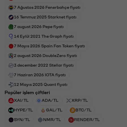
7 Ağustos 2026 Fenerbahçe fiyatı
16 Temmuz 2025 Starknet fiyatı
7 august 2026 Pepe fiyatı
14 Eylül 2021 The Graph fiyatı
7 Mayıs 2026 Spain Fan Token fiyatı
2 august 2026 DoubleZero fiyatı
3 december 2022 Stellar fiyatı
7 Haziran 2026 IOTA fiyatı
12 Mayıs 2025 Quant fiyatı
Popüler işlem çiftleri
XAI/TL
ADA/TL
XRP/TL
HYPE/TL
GAL/TL
BTC/TL
SYN/TL
NMR/TL
RENDER/TL