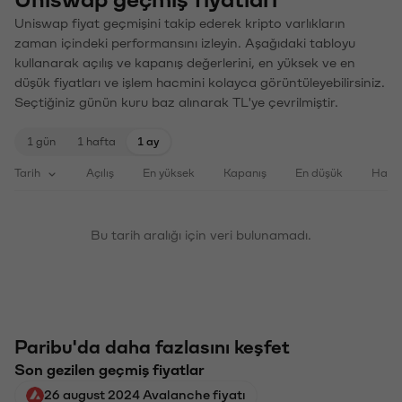
Uniswap fiyat geçmişini takip ederek kripto varlıkların
zaman içindeki performansını izleyin. Aşağıdaki tabloyu
kullanarak açılış ve kapanış değerlerini, en yüksek ve en
düşük fiyatları ve işlem hacmini kolayca görüntüleyebilirsiniz.
Seçtiğiniz günün kuru baz alınarak TL'ye çevrilmiştir.
1 gün
1 hafta
1 ay
Tarih
Açılış
En yüksek
Kapanış
En düşük
Haci
Bu tarih aralığı için veri bulunamadı.
Paribu'da daha fazlasını keşfet
Son gezilen geçmiş fiyatlar
26 august 2024 Avalanche fiyatı