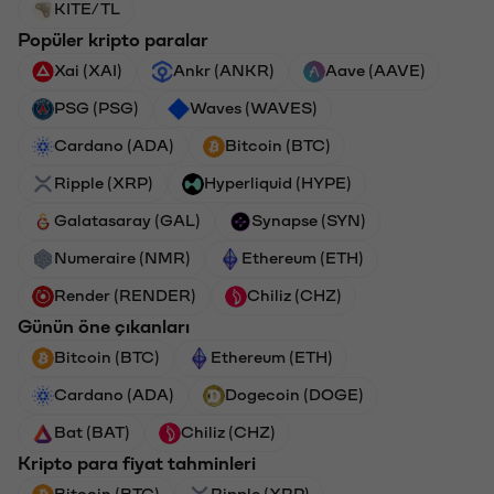
KITE/TL
Popüler kripto paralar
Xai (XAI)
Ankr (ANKR)
Aave (AAVE)
PSG (PSG)
Waves (WAVES)
Cardano (ADA)
Bitcoin (BTC)
Ripple (XRP)
Hyperliquid (HYPE)
Galatasaray (GAL)
Synapse (SYN)
Numeraire (NMR)
Ethereum (ETH)
Render (RENDER)
Chiliz (CHZ)
Günün öne çıkanları
Bitcoin (BTC)
Ethereum (ETH)
Cardano (ADA)
Dogecoin (DOGE)
Bat (BAT)
Chiliz (CHZ)
Kripto para fiyat tahminleri
Bitcoin (BTC)
Ripple (XRP)