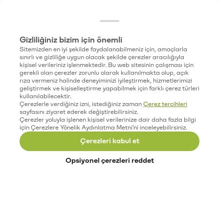
Gizliliğiniz bizim için önemli
Sitemizden en iyi şekilde faydalanabilmeniz için, amaçlarla
sınırlı ve gizliliğe uygun olacak şekilde çerezler aracılığıyla
kişisel verileriniz işlenmektedir. Bu web sitesinin çalışması için
gerekli olan çerezler zorunlu olarak kullanılmakta olup, açık
rıza vermeniz halinde deneyiminizi iyileştirmek, hizmetlerimizi
geliştirmek ve kişiselleştirme yapabilmek için farklı çerez türleri
kullanılabilecektir.
Çerezlerle verdiğiniz izni, istediğiniz zaman
Çerez tercihleri
sayfasını ziyaret ederek değiştirebilirsiniz.
Çerezler yoluyla işlenen kişisel verilerinize dair daha fazla bilgi
için Çerezlere Yönelik Aydınlatma Metni'ni inceleyebilirsiniz.
Çerezleri kabul et
Opsiyonel çerezleri reddet