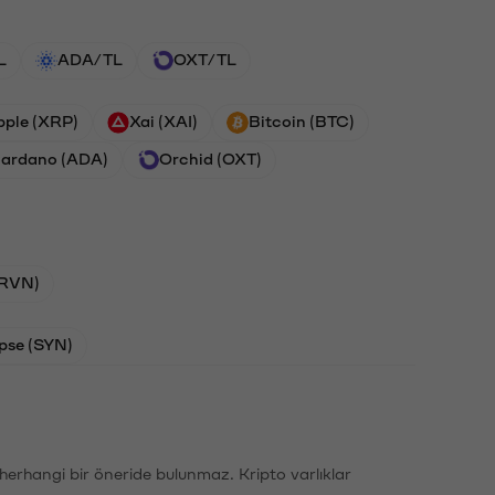
L
ADA/TL
OXT/TL
pple (XRP)
Xai (XAI)
Bitcoin (BTC)
ardano (ADA)
Orchid (OXT)
(RVN)
pse (SYN)
li herhangi bir öneride bulunmaz. Kripto varlıklar