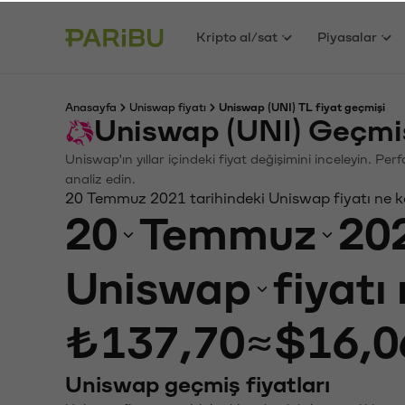
Kripto al/sat
Piyasalar
Anasayfa
Uniswap fiyatı
Uniswap (UNI) TL fiyat geçmişi
Uniswap (UNI) Geçmiş
Uniswap'ın yıllar içindeki fiyat değişimini inceleyin. Pe
analiz edin.
20 Temmuz 2021 tarihindeki Uniswap fiyatı ne 
20
Temmuz
20
Uniswap
fiyatı
₺137,70
≈
$16,0
Uniswap geçmiş fiyatları