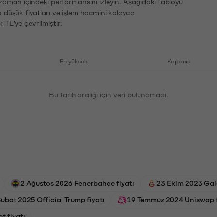
 zaman içindeki performansını izleyin. Aşağıdaki tabloyu
n düşük fiyatları ve işlem hacmini kolayca
 TL'ye çevrilmiştir.
En yüksek
Kapanış
Bu tarih aralığı için veri bulunamadı.
2 Ağustos 2026 Fenerbahçe fiyatı
23 Ekim 2023 Gala
ubat 2025 Official Trump fiyatı
19 Temmuz 2024 Uniswap f
et fiyatı