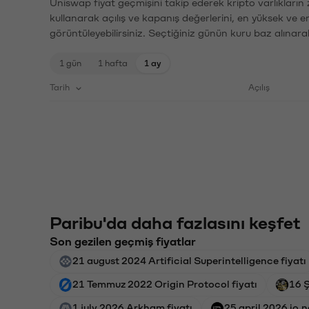
Uniswap fiyat geçmişini takip ederek kripto varlıkların
kullanarak açılış ve kapanış değerlerini, en yüksek ve e
görüntüleyebilirsiniz. Seçtiğiniz günün kuru baz alınarak
1 gün
1 hafta
1 ay
Tarih
Açılış
Paribu'da daha fazlasını keşfet
Son gezilen geçmiş fiyatlar
21 august 2024 Artificial Superintelligence fiyatı
21 Temmuz 2022 Origin Protocol fiyatı
16 Ş
1 july 2026 Arkham fiyatı
25 april 2026 io.n