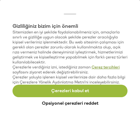
Gizliliğiniz bizim için önemli
Sitemizden en iyi şekilde faydalanabilmeniz için, amaçlarla
sınırlı ve gizliliğe uygun olacak şekilde çerezler aracılığıyla
kişisel verileriniz işlenmektedir. Bu web sitesinin çalışması için
gerekli olan çerezler zorunlu olarak kullanılmakta olup, açık
rıza vermeniz halinde deneyiminizi iyileştirmek, hizmetlerimizi
geliştirmek ve kişiselleştirme yapabilmek için farklı çerez türleri
kullanılabilecektir.
Çerezlerle verdiğiniz izni, istediğiniz zaman
Çerez tercihleri
sayfasını ziyaret ederek değiştirebilirsiniz.
Çerezler yoluyla işlenen kişisel verilerinize dair daha fazla bilgi
için Çerezlere Yönelik Aydınlatma Metni'ni inceleyebilirsiniz.
Çerezleri kabul et
Opsiyonel çerezleri reddet