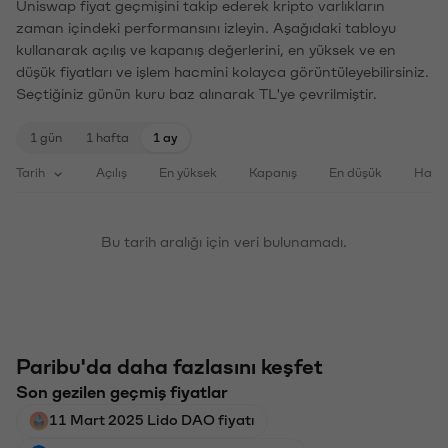
Uniswap fiyat geçmişini takip ederek kripto varlıkların
zaman içindeki performansını izleyin. Aşağıdaki tabloyu
kullanarak açılış ve kapanış değerlerini, en yüksek ve en
düşük fiyatları ve işlem hacmini kolayca görüntüleyebilirsiniz.
Seçtiğiniz günün kuru baz alınarak TL'ye çevrilmiştir.
1 gün
1 hafta
1 ay
Tarih
Açılış
En yüksek
Kapanış
En düşük
Haci
Bu tarih aralığı için veri bulunamadı.
Paribu'da daha fazlasını keşfet
Son gezilen geçmiş fiyatlar
11 Mart 2025 Lido DAO fiyatı