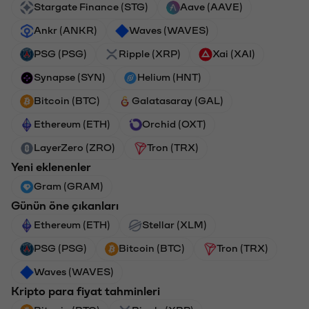
Stargate Finance (STG)
Aave (AAVE)
Ankr (ANKR)
Waves (WAVES)
PSG (PSG)
Ripple (XRP)
Xai (XAI)
Synapse (SYN)
Helium (HNT)
Bitcoin (BTC)
Galatasaray (GAL)
Ethereum (ETH)
Orchid (OXT)
LayerZero (ZRO)
Tron (TRX)
Yeni eklenenler
Gram (GRAM)
Günün öne çıkanları
Ethereum (ETH)
Stellar (XLM)
PSG (PSG)
Bitcoin (BTC)
Tron (TRX)
Waves (WAVES)
Kripto para fiyat tahminleri