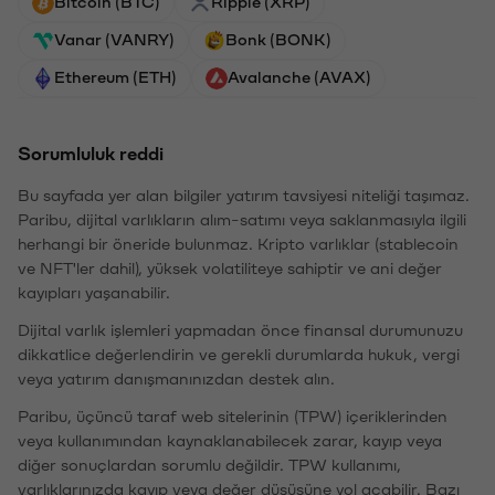
Bitcoin (BTC)
Ripple (XRP)
Vanar (VANRY)
Bonk (BONK)
Ethereum (ETH)
Avalanche (AVAX)
Sorumluluk reddi
Bu sayfada yer alan bilgiler yatırım tavsiyesi niteliği taşımaz.
Paribu, dijital varlıkların alım-satımı veya saklanmasıyla ilgili
herhangi bir öneride bulunmaz. Kripto varlıklar (stablecoin
ve NFT'ler dahil), yüksek volatiliteye sahiptir ve ani değer
kayıpları yaşanabilir.
Dijital varlık işlemleri yapmadan önce finansal durumunuzu
dikkatlice değerlendirin ve gerekli durumlarda hukuk, vergi
veya yatırım danışmanınızdan destek alın.
Paribu, üçüncü taraf web sitelerinin (TPW) içeriklerinden
veya kullanımından kaynaklanabilecek zarar, kayıp veya
diğer sonuçlardan sorumlu değildir. TPW kullanımı,
varlıklarınızda kayıp veya değer düşüşüne yol açabilir. Bazı