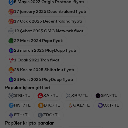
5 Mayıs 2023 Origin Protocol fiyatı
17 january 2025 Decentraland fiyatı
17 Ocak 2025 Decentraland fiyatı
19 Şubat 2023 OMG Network fiyatı
29 Mart 2024 Pepe fiyatı
23 march 2026 PlayDapp fiyatı
1 Ocak 2021 Tron fiyatı
28 Kasım 2025 Shiba Inu fiyatı
23 Mart 2026 PlayDapp fiyatı
Popüler işlem çiftleri
STG/TL
XAI/TL
XRP/TL
SYN/TL
HNT/TL
BTC/TL
GAL/TL
OXT/TL
ETH/TL
ZRO/TL
Popüler kripto paralar