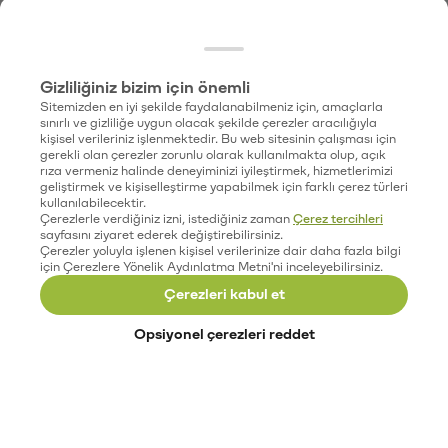
Gizliliğiniz bizim için önemli
Sitemizden en iyi şekilde faydalanabilmeniz için, amaçlarla
sınırlı ve gizliliğe uygun olacak şekilde çerezler aracılığıyla
kişisel verileriniz işlenmektedir. Bu web sitesinin çalışması için
gerekli olan çerezler zorunlu olarak kullanılmakta olup, açık
rıza vermeniz halinde deneyiminizi iyileştirmek, hizmetlerimizi
geliştirmek ve kişiselleştirme yapabilmek için farklı çerez türleri
kullanılabilecektir.
Çerezlerle verdiğiniz izni, istediğiniz zaman
Çerez tercihleri
sayfasını ziyaret ederek değiştirebilirsiniz.
Çerezler yoluyla işlenen kişisel verilerinize dair daha fazla bilgi
için Çerezlere Yönelik Aydınlatma Metni'ni inceleyebilirsiniz.
Çerezleri kabul et
Opsiyonel çerezleri reddet