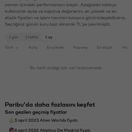
zaman içindeki performansını izleyin. Aşağıdaki tabloyu
kullanarak açılış ve kapanış değerlerini, en yüksek ve en
düşük fiyatları ve işlem hacmini kolayca görüntüleyebilirsiniz.
Seçtiğiniz günün kuru baz alınarak TL'ye çevrilmiştir.
1 gün
1 hafta
1 ay
Tarih
Açılış
En yüksek
Kapanış
En düşük
Haci
Bu tarih aralığı için veri bulunamadı.
Paribu'da daha fazlasını keşfet
Son gezilen geçmiş fiyatlar
3 april 2023 Alien Worlds fiyatı
8 april 2026 Atletico De Madrid fiyatı