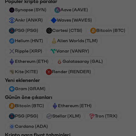
Popüler kripto paralar
Synapse (SYN)
Aave (AAVE)
Ankr (ANKR)
Waves (WAVES)
PSG (PSG)
Cartesi (CTSI)
Bitcoin (BTC)
Helium (HNT)
Alien Worlds (TLM)
Ripple (XRP)
Vanar (VANRY)
Ethereum (ETH)
Galatasaray (GAL)
Kite (KITE)
Render (RENDER)
Yeni eklenenler
Gram (GRAM)
Günün öne çıkanları
Bitcoin (BTC)
Ethereum (ETH)
PSG (PSG)
Stellar (XLM)
Tron (TRX)
Cardano (ADA)
Kripto para fiyat tahminleri