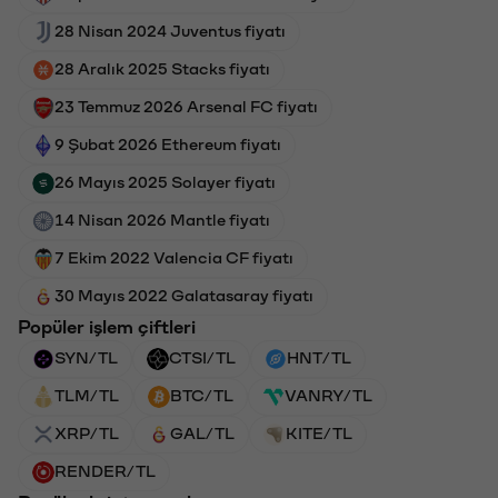
28 Nisan 2024 Juventus fiyatı
28 Aralık 2025 Stacks fiyatı
23 Temmuz 2026 Arsenal FC fiyatı
9 Şubat 2026 Ethereum fiyatı
26 Mayıs 2025 Solayer fiyatı
14 Nisan 2026 Mantle fiyatı
7 Ekim 2022 Valencia CF fiyatı
30 Mayıs 2022 Galatasaray fiyatı
Popüler işlem çiftleri
SYN/TL
CTSI/TL
HNT/TL
TLM/TL
BTC/TL
VANRY/TL
XRP/TL
GAL/TL
KITE/TL
RENDER/TL