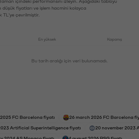
 zaman içindeki performansını izleyin. Aşağıdaki tabloyu
n düşük fiyatları ve işlem hacmini kolayca
 TL'ye çevrilmiştir.
En yüksek
Kapanış
Bu tarih aralığı için veri bulunamadı.
 2025 FC Barcelona fiyatı
26 march 2026 FC Barcelona fiy
023 Artificial Superintelligence fiyatı
20 november 2023 Art
ry 2024 AS Monaco fiyatı
4 august 2026 PSG fiyatı