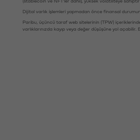
(stablecoin ve NFT'ler dahil), yüksek volatiliteye sahipti
Dijital varlık işlemleri yapmadan önce finansal durumu
Paribu, üçüncü taraf web sitelerinin (TPW) içeriklerin
varlıklarınızda kayıp veya değer düşüşüne yol açabilir. 