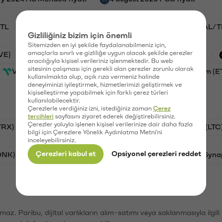
TL
ADA/TL
BTC/TL
VANRY/TL
GAL/T
Gizliliğiniz bizim için önemli
Sitemizden en iyi şekilde faydalanabilmeniz için,
amaçlarla sınırlı ve gizliliğe uygun olacak şekilde çerezler
VE)
Waves (WAVES)
PSG (PSG)
Xai (XAI)
aracılığıyla kişisel verileriniz işlenmektedir. Bu web
sitesinin çalışması için gerekli olan çerezler zorunlu olarak
Vanar (VANRY)
Galatasaray (GAL)
Ethereum (E
kullanılmakta olup, açık rıza vermeniz halinde
deneyiminizi iyileştirmek, hizmetlerimizi geliştirmek ve
kişiselleştirme yapabilmek için farklı çerez türleri
kullanılabilecektir.
Çerezlerle verdiğiniz izni, istediğiniz zaman
Çerez
tercihleri
sayfasını ziyaret ederek değiştirebilirsiniz.
Çerezler yoluyla işlenen kişisel verilerinize dair daha fazla
TRX)
Bitcoin (BTC)
Ripple (XRP)
Litecoin (LTC
bilgi için Çerezlere Yönelik Aydınlatma Metni'ni
inceleyebilirsiniz.
Çerezleri kabul et
Opsiyonel çerezleri reddet
ONK)
Ethereum (ETH)
Avalanche (AVAX)
Syna
şımaz. Paribu, dijital varlıkların alım-satımı veya saklanmasıyla ilgi