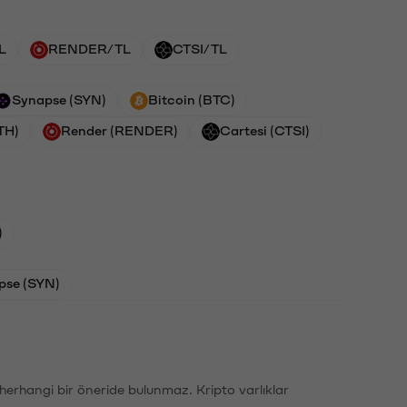
L
RENDER/TL
CTSI/TL
Synapse (SYN)
Bitcoin (BTC)
TH)
Render (RENDER)
Cartesi (CTSI)
)
pse (SYN)
li herhangi bir öneride bulunmaz. Kripto varlıklar