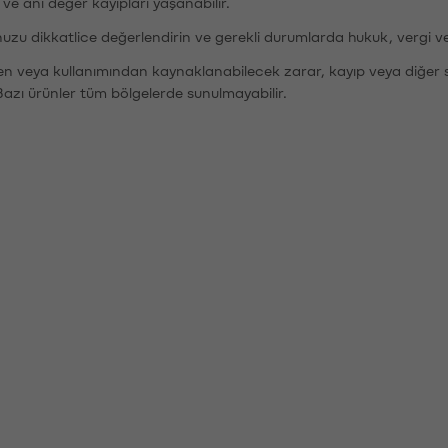
r ve ani değer kayıpları yaşanabilir.
nuzu dikkatlice değerlendirin ve gerekli durumlarda hukuk, vergi v
den veya kullanımından kaynaklanabilecek zarar, kayıp veya diğer 
Bazı ürünler tüm bölgelerde sunulmayabilir.