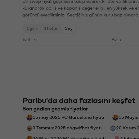
Uniswap fiyat geçmişini takip ederek kripto varlıkların
kullanarak açılış ve kapanış değerlerini, en yüksek ve e
görüntüleyebilirsiniz. Seçtiğiniz günün kuru baz alınarak
1 gün
1 hafta
1 ay
Tarih
Açılış
Paribu'da daha fazlasını keşfet
Son gezilen geçmiş fiyatlar
15 may 2025 FC Barcelona fiyatı
15 Mayıs
9 Temmuz 2025 dogwifhat fiyatı
20 Kasım 2
26 Mart 2026 FC Barcelona fiyatı
4 februa