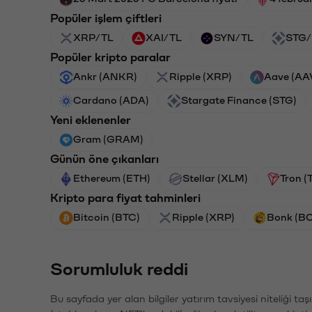
Popüler işlem çiftleri
XRP/TL
XAI/TL
SYN/TL
STG/
Popüler kripto paralar
Ankr (ANKR)
Ripple (XRP)
Aave (AA
Cardano (ADA)
Stargate Finance (STG)
Yeni eklenenler
Gram (GRAM)
Günün öne çıkanları
Ethereum (ETH)
Stellar (XLM)
Tron (
Kripto para fiyat tahminleri
Bitcoin (BTC)
Ripple (XRP)
Bonk (B
Sorumluluk reddi
Bu sayfada yer alan bilgiler yatırım tavsiyesi niteliği ta