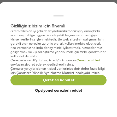
Gizliliğiniz bizim için önemli
Sitemizden en iyi şekilde faydalanabilmeniz için, amaçlarla
sınırlı ve gizliliğe uygun olacak şekilde çerezler aracılığıyla
kişisel verileriniz işlenmektedir. Bu web sitesinin çalışması için
gerekli olan çerezler zorunlu olarak kullanılmakta olup, açık
rıza vermeniz halinde deneyiminizi iyileştirmek, hizmetlerimizi
geliştirmek ve kişiselleştirme yapabilmek için farklı çerez türleri
kullanılabilecektir.
Çerezlerle verdiğiniz izni, istediğiniz zaman
Çerez tercihleri
sayfasını ziyaret ederek değiştirebilirsiniz.
Çerezler yoluyla işlenen kişisel verilerinize dair daha fazla bilgi
için Çerezlere Yönelik Aydınlatma Metni'ni inceleyebilirsiniz.
Çerezleri kabul et
Opsiyonel çerezleri reddet