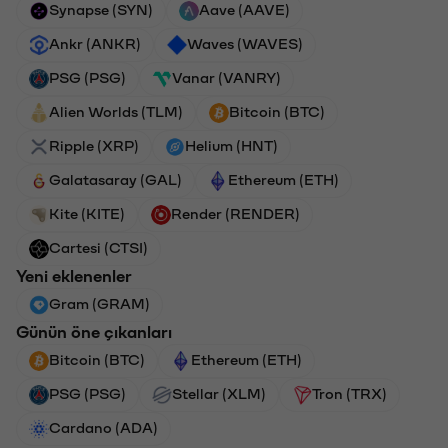
Synapse (SYN)
Aave (AAVE)
Ankr (ANKR)
Waves (WAVES)
PSG (PSG)
Vanar (VANRY)
Alien Worlds (TLM)
Bitcoin (BTC)
Ripple (XRP)
Helium (HNT)
Galatasaray (GAL)
Ethereum (ETH)
Kite (KITE)
Render (RENDER)
Cartesi (CTSI)
Yeni eklenenler
Gram (GRAM)
Günün öne çıkanları
Bitcoin (BTC)
Ethereum (ETH)
PSG (PSG)
Stellar (XLM)
Tron (TRX)
Cardano (ADA)