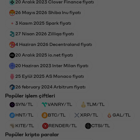
20 Aralık 2023 Clover Finance fiyatı
26 Mayıs 2026 Shiba Inu fiyatı
3 Kasım 2025 Spark fiyatı
27 Nisan 2026 Zilliqa fiyatı
4 Haziran 2026 Decentraland fiyatı
20 Aralık 2025 io.net fiyatı
20 Haziran 2023 Inter Milan fiyatı
25 Eylül 2025 AS Monaco fiyatı
26 february 2024 Arbitrum fiyatı
Popüler işlem çiftleri
SYN/TL
VANRY/TL
TLM/TL
HNT/TL
BTC/TL
XRP/TL
GAL/TL
KITE/TL
RENDER/TL
CTSI/TL
Popüler kripto paralar