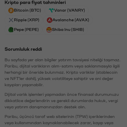
Kripto para fiyat tahminleri
Bitcoin (BTC)
Vanar (VANRY)
Ripple (XRP)
Avalanche (AVAX)
Pepe (PEPE)
Shiba Inu (SHIB)
Sorumluluk reddi
Bu sayfada yer alan bilgiler yatırım tavsiyesi niteliği taşımaz.
Paribu, dijital varlıkların alım-satımı veya saklanmasıyla ilgili
herhangi bir öneride bulunmaz. Kripto varlıklar (stablecoin
ve NFT'ler dahil), yüksek volatiliteye sahiptir ve ani değer
kayıpları yaşanabilir.
Dijital varlık işlemleri yapmadan önce finansal durumunuzu
dikkatlice değerlendirin ve gerekli durumlarda hukuk, vergi
veya yatırım danışmanınızdan destek alın.
Paribu, üçüncü taraf web sitelerinin (TPW) içeriklerinden
veya kullanımından kaynaklanabilecek zarar, kayıp veya