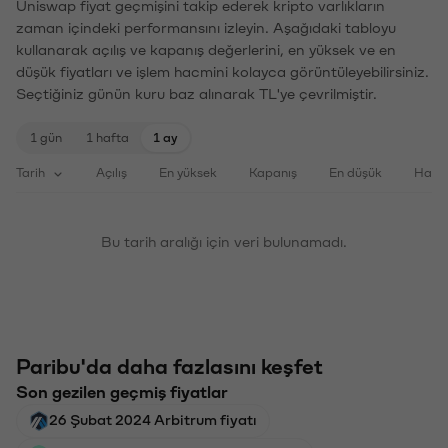
Uniswap fiyat geçmişini takip ederek kripto varlıkların
zaman içindeki performansını izleyin. Aşağıdaki tabloyu
kullanarak açılış ve kapanış değerlerini, en yüksek ve en
düşük fiyatları ve işlem hacmini kolayca görüntüleyebilirsiniz.
Seçtiğiniz günün kuru baz alınarak TL'ye çevrilmiştir.
1 gün
1 hafta
1 ay
Tarih
Açılış
En yüksek
Kapanış
En düşük
Haci
Bu tarih aralığı için veri bulunamadı.
Paribu'da daha fazlasını keşfet
Son gezilen geçmiş fiyatlar
26 Şubat 2024 Arbitrum fiyatı