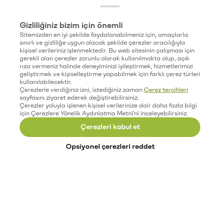
Gizliliğiniz bizim için önemli
Sitemizden en iyi şekilde faydalanabilmeniz için, amaçlarla
sınırlı ve gizliliğe uygun olacak şekilde çerezler aracılığıyla
kişisel verileriniz işlenmektedir. Bu web sitesinin çalışması için
gerekli olan çerezler zorunlu olarak kullanılmakta olup, açık
rıza vermeniz halinde deneyiminizi iyileştirmek, hizmetlerimizi
geliştirmek ve kişiselleştirme yapabilmek için farklı çerez türleri
kullanılabilecektir.
Çerezlerle verdiğiniz izni, istediğiniz zaman
Çerez tercihleri
sayfasını ziyaret ederek değiştirebilirsiniz.
Çerezler yoluyla işlenen kişisel verilerinize dair daha fazla bilgi
için Çerezlere Yönelik Aydınlatma Metni'ni inceleyebilirsiniz.
Çerezleri kabul et
Opsiyonel çerezleri reddet
Paribu’yu keşfet