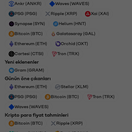
Ankr (ANKR)
Waves (WAVES)
PSG (PSG)
Ripple (XRP)
Xai (XAI)
Synapse (SYN)
Helium (HNT)
Bitcoin (BTC)
Galatasaray (GAL)
Ethereum (ETH)
Orchid (OXT)
Cartesi (CTSI)
Tron (TRX)
Yeni eklenenler
Gram (GRAM)
Günün öne çıkanları
Ethereum (ETH)
Stellar (XLM)
PSG (PSG)
Bitcoin (BTC)
Tron (TRX)
Waves (WAVES)
Kripto para fiyat tahminleri
Bitcoin (BTC)
Ripple (XRP)