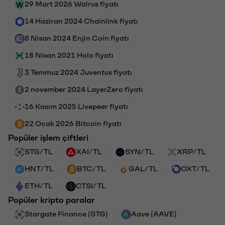
29 Mart 2026 Walrus fiyatı
14 Haziran 2024 Chainlink fiyatı
8 Nisan 2024 Enjin Coin fiyatı
18 Nisan 2021 Holo fiyatı
3 Temmuz 2024 Juventus fiyatı
2 november 2024 LayerZero fiyatı
16 Kasım 2025 Livepeer fiyatı
22 Ocak 2026 Bitcoin fiyatı
Popüler işlem çiftleri
STG/TL
XAI/TL
SYN/TL
XRP/TL
HNT/TL
BTC/TL
GAL/TL
OXT/TL
ETH/TL
CTSI/TL
Popüler kripto paralar
Stargate Finance (STG)
Aave (AAVE)