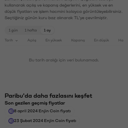
kullanarak açılış ve kapanış değerlerini, en yüksek ve en
düşük fiyatları ve işlem hacmini kolayca görüntüleyebilirsiniz.
Seçtiğiniz günün kuru baz alınarak TL'ye çevrilmiştir.
1 gün
1 hafta
1 ay
Tarih
Açılış
En yüksek
Kapanış
En düşük
Haci
Bu tarih aralığı için veri bulunamadı.
Paribu'da daha fazlasını keşfet
Son gezilen geçmiş fiyatlar
8 april 2024 Enjin Coin fiyatı
23 Şubat 2024 Enjin Coin fiyatı