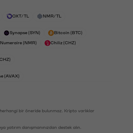
OXT/TL
NMR/TL
Synapse (SYN)
Bitcoin (BTC)
Numeraire (NMR)
Chiliz (CHZ)
 (CHZ)
he (AVAX)
li herhangi bir öneride bulunmaz. Kripto varlıklar
eya yatırım danışmanınızdan destek alın.