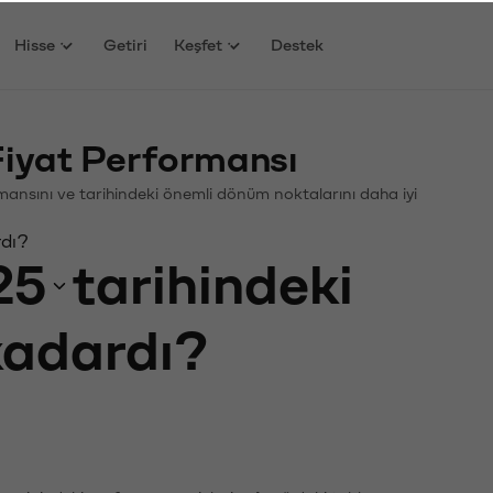
Hisse
Getiri
Keşfet
Destek
yat Performansı
ormansını ve tarihindeki önemli dönüm noktalarını daha iyi
rdı?
25
tarihindeki
 kadardı?