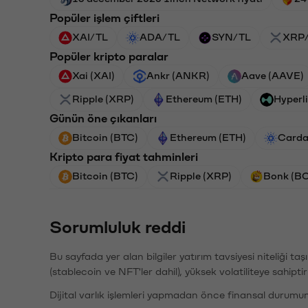
Popüler işlem çiftleri
XAI/TL
ADA/TL
SYN/TL
XRP
Popüler kripto paralar
Xai (XAI)
Ankr (ANKR)
Aave (AAVE)
Ripple (XRP)
Ethereum (ETH)
Hyperl
Günün öne çıkanları
Bitcoin (BTC)
Ethereum (ETH)
Carda
Kripto para fiyat tahminleri
Bitcoin (BTC)
Ripple (XRP)
Bonk (B
Sorumluluk reddi
Bu sayfada yer alan bilgiler yatırım tavsiyesi niteliği ta
(stablecoin ve NFT'ler dahil), yüksek volatiliteye sahipti
Dijital varlık işlemleri yapmadan önce finansal durumu