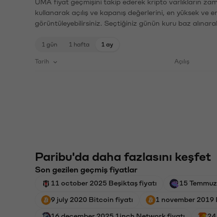
UMA fiyat geçmişini takip ederek kripto varlıkların zam
kullanarak açılış ve kapanış değerlerini, en yüksek ve e
görüntüleyebilirsiniz. Seçtiğiniz günün kuru baz alınarak
1 gün
1 hafta
1 ay
Tarih
Açılış
Paribu'da daha fazlasını keşfet
Son gezilen geçmiş fiyatlar
11 october 2025 Beşiktaş fiyatı
15 Temmuz 
9 july 2020 Bitcoin fiyatı
1 november 2019 B
16 december 2025 1inch Network fiyatı
24