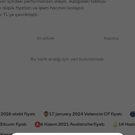
an içindeki performansını izleyin. Aşağıdaki tabloyu
n düşük fiyatları ve işlem hacmini kolayca
 TL'ye çevrilmiştir.
En yüksek
Kapanış
Bu tarih aralığı için veri bulunamadı.
2026 aixbt fiyatı
17 january 2024 Valencia CF fiyatı
itcoin fiyatı
6 Kasım 2021 Avalanche fiyatı
14 Hazi
 Kasım 2023 Göztepe SK fiyatı