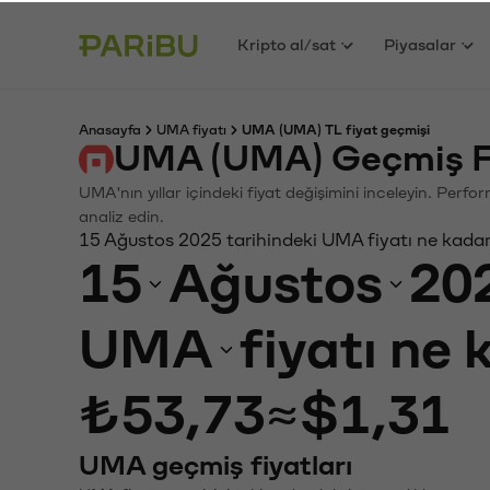
Kripto al/sat
Piyasalar
Anasayfa
UMA fiyatı
UMA (UMA) TL fiyat geçmişi
UMA (UMA) Geçmiş Fi
UMA'nın yıllar içindeki fiyat değişimini inceleyin. Perf
analiz edin.
15 Ağustos 2025 tarihindeki UMA fiyatı ne kada
15
Ağustos
20
UMA
fiyatı ne
₺53,73
≈
$1,31
UMA geçmiş fiyatları