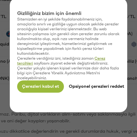
Gizliliğiniz bizim için önemli
/TL
HYPE/TL
GAL/TL
BTC/TL
ETH/TL
Sitemizden en iyi şekilde faydalanabilmeniz için,
amaçlarla sınırlı ve gizliliğe uygun olacak şekilde çerezler
aracılığıyla kişisel verileriniz işlenmektedir. Bu web
PSG (PSG)
Waves (WAVES)
Cardano (ADA)
sitesinin çalışması için gerekli olan çerezler zorunlu olarak
kullanılmakta olup, açık rıza vermeniz halinde
iquid (HYPE)
deneyiminizi iyileştirmek, hizmetlerimizi geliştirmek ve
Galatasaray (GAL)
Orchid (OXT)
kişiselleştirme yapabilmek için farklı çerez türleri
kullanılabilecektir.
Çerezlerle verdiğiniz izni, istediğiniz zaman
Çerez
no (ADA)
Bat (BAT)
Dogecoin (DOGE)
Chiliz
tercihleri
sayfasını ziyaret ederek değiştirebilirsiniz.
Çerezler yoluyla işlenen kişisel verilerinize dair daha fazla
bilgi için Çerezlere Yönelik Aydınlatma Metni'ni
ONK)
inceleyebilirsiniz.
Ethereum (ETH)
Synapse (SYN)
Avalanc
Çerezleri kabul et
Opsiyonel çerezleri reddet
şımaz. Paribu, dijital varlıkların alım-satımı veya saklanmasıyla ilgi
r ve ani değer kayıpları yaşanabilir.
nuzu dikkatlice değerlendirin ve gerekli durumlarda hukuk, vergi v