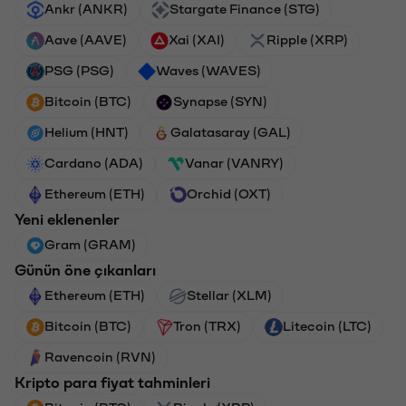
Ankr (ANKR)
Stargate Finance (STG)
Aave (AAVE)
Xai (XAI)
Ripple (XRP)
PSG (PSG)
Waves (WAVES)
Bitcoin (BTC)
Synapse (SYN)
Helium (HNT)
Galatasaray (GAL)
Cardano (ADA)
Vanar (VANRY)
Ethereum (ETH)
Orchid (OXT)
Yeni eklenenler
Gram (GRAM)
Günün öne çıkanları
Ethereum (ETH)
Stellar (XLM)
Bitcoin (BTC)
Tron (TRX)
Litecoin (LTC)
Ravencoin (RVN)
Kripto para fiyat tahminleri