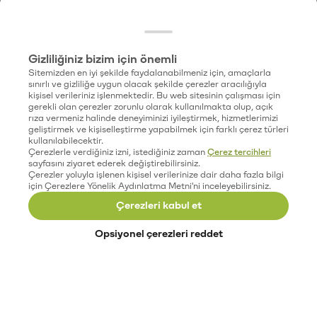
Gizliliğiniz bizim için önemli
Sitemizden en iyi şekilde faydalanabilmeniz için, amaçlarla
sınırlı ve gizliliğe uygun olacak şekilde çerezler aracılığıyla
kişisel verileriniz işlenmektedir. Bu web sitesinin çalışması için
gerekli olan çerezler zorunlu olarak kullanılmakta olup, açık
rıza vermeniz halinde deneyiminizi iyileştirmek, hizmetlerimizi
geliştirmek ve kişiselleştirme yapabilmek için farklı çerez türleri
kullanılabilecektir.
Çerezlerle verdiğiniz izni, istediğiniz zaman
Çerez tercihleri
sayfasını ziyaret ederek değiştirebilirsiniz.
Çerezler yoluyla işlenen kişisel verilerinize dair daha fazla bilgi
için Çerezlere Yönelik Aydınlatma Metni'ni inceleyebilirsiniz.
Çerezleri kabul et
Opsiyonel çerezleri reddet