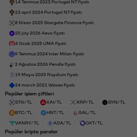
14 Temmuz 2023 Portugal NT fiyatı
23 april 2024 Portugal NT fiyatı
8 Nisan 2025 Stargate Finance fiyatı
25 july 2026 Aevo fiyatı
4 Ocak 2025 UMA fiyatı
9 Temmuz 2024 Inter Milan fiyatı
2 Ağustos 2026 Pendle fiyatı
19 Mayıs 2025 Raydium fiyatı
24 march 2021 Waves fiyatı
Popüler işlem çiftleri
STG/TL
XAI/TL
XRP/TL
SYN/TL
BTC/TL
HNT/TL
GAL/TL
VANRY/TL
ADA/TL
OXT/TL
Popüler kripto paralar