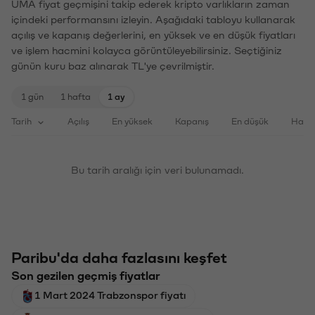
UMA fiyat geçmişini takip ederek kripto varlıkların zaman
içindeki performansını izleyin. Aşağıdaki tabloyu kullanarak
açılış ve kapanış değerlerini, en yüksek ve en düşük fiyatları
ve işlem hacmini kolayca görüntüleyebilirsiniz. Seçtiğiniz
günün kuru baz alınarak TL'ye çevrilmiştir.
1 gün
1 hafta
1 ay
Tarih
Açılış
En yüksek
Kapanış
En düşük
Haci
Bu tarih aralığı için veri bulunamadı.
Paribu'da daha fazlasını keşfet
Son gezilen geçmiş fiyatlar
1 Mart 2024 Trabzonspor fiyatı