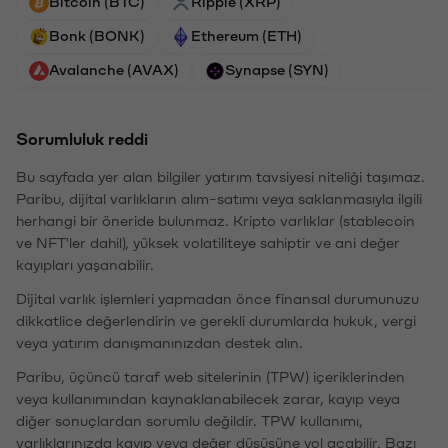
Bitcoin (BTC)
Ripple (XRP)
Bonk (BONK)
Ethereum (ETH)
Avalanche (AVAX)
Synapse (SYN)
Sorumluluk reddi
Bu sayfada yer alan bilgiler yatırım tavsiyesi niteliği taşımaz.
Paribu, dijital varlıkların alım-satımı veya saklanmasıyla ilgili
herhangi bir öneride bulunmaz. Kripto varlıklar (stablecoin
ve NFT'ler dahil), yüksek volatiliteye sahiptir ve ani değer
kayıpları yaşanabilir.
Dijital varlık işlemleri yapmadan önce finansal durumunuzu
dikkatlice değerlendirin ve gerekli durumlarda hukuk, vergi
veya yatırım danışmanınızdan destek alın.
Paribu, üçüncü taraf web sitelerinin (TPW) içeriklerinden
veya kullanımından kaynaklanabilecek zarar, kayıp veya
diğer sonuçlardan sorumlu değildir. TPW kullanımı,
varlıklarınızda kayıp veya değer düşüşüne yol açabilir. Bazı