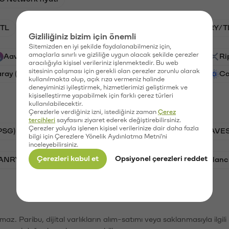
TL
HNT/TL
BTC/TL
GAL/TL
VANRY/T
Gizliliğiniz bizim için önemli
Sitemizden en iyi şekilde faydalanabilmeniz için,
amaçlarla sınırlı ve gizliliğe uygun olacak şekilde çerezler
Aave (AAVE)
PSG (PSG)
Waves (WAVES)
Ri
aracılığıyla kişisel verileriniz işlenmektedir. Bu web
sitesinin çalışması için gerekli olan çerezler zorunlu olarak
aray (GAL)
Ethereum (ETH)
Vanar (VANRY)
Ca
kullanılmakta olup, açık rıza vermeniz halinde
deneyiminizi iyileştirmek, hizmetlerimizi geliştirmek ve
kişiselleştirme yapabilmek için farklı çerez türleri
kullanılabilecektir.
Çerezlerle verdiğiniz izni, istediğiniz zaman
Çerez
tercihleri
sayfasını ziyaret ederek değiştirebilirsiniz.
Çerezler yoluyla işlenen kişisel verilerinize dair daha fazla
PSG)
Bitcoin (BTC)
Tron (TRX)
Waves (WAVES
bilgi için Çerezlere Yönelik Aydınlatma Metni'ni
inceleyebilirsiniz.
Çerezleri kabul et
Opsiyonel çerezleri reddet
VANRY)
Bonk (BONK)
Ethereum (ETH)
Avalanc
şımaz. Paribu, dijital varlıkların alım-satımı veya saklanmasıyla ilgi