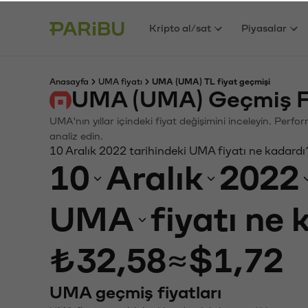
Kripto al/sat
Piyasalar
Anasayfa
UMA fiyatı
UMA (UMA) TL fiyat geçmişi
UMA (UMA) Geçmiş Fi
UMA'nın yıllar içindeki fiyat değişimini inceleyin. Perf
analiz edin.
10 Aralık 2022 tarihindeki UMA fiyatı ne kadardı
10
Aralık
2022
UMA
fiyatı ne
₺32,58
≈
$1,72
UMA geçmiş fiyatları