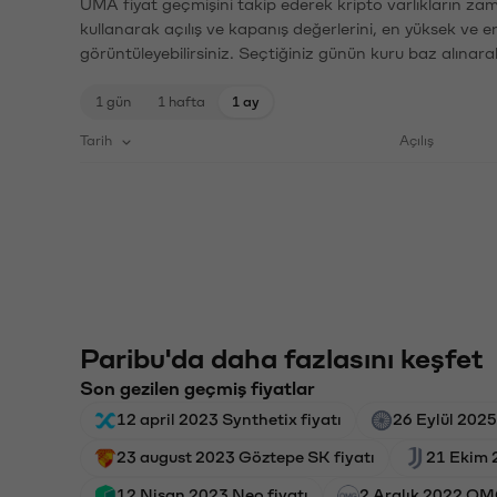
UMA fiyat geçmişini takip ederek kripto varlıkların zam
kullanarak açılış ve kapanış değerlerini, en yüksek ve e
görüntüleyebilirsiniz. Seçtiğiniz günün kuru baz alınarak
1 gün
1 hafta
1 ay
Tarih
Açılış
Paribu'da daha fazlasını keşfet
Son gezilen geçmiş fiyatlar
12 april 2023 Synthetix fiyatı
26 Eylül 2025
23 august 2023 Göztepe SK fiyatı
21 Ekim 
12 Nisan 2023 Neo fiyatı
2 Aralık 2022 OM