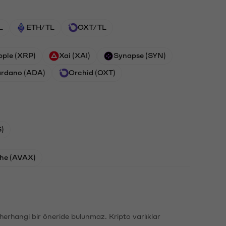
L
ETH/TL
OXT/TL
pple (XRP)
Xai (XAI)
Synapse (SYN)
rdano (ADA)
Orchid (OXT)
)
he (AVAX)
li herhangi bir öneride bulunmaz. Kripto varlıklar