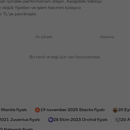
an içindeki performansını izleyin. Aşağıdaki tabloyu
n düşük fiyatları ve işlem hacmini kolayca
 TL'ye çevrilmiştir.
En yüksek
Kapanış
Bu tarih aralığı için veri bulunamadı.
 Mantle fiyatı
19 november 2025 Stacks fiyatı
20 Ey
2021 Juventus fiyatı
28 Ekim 2023 Orchid fiyatı
20 A
G Network fiyatı