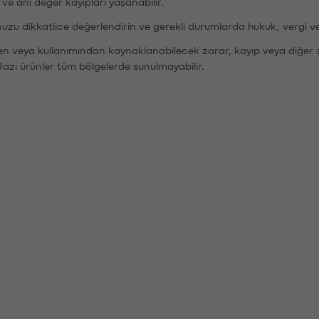
r ve ani değer kayıpları yaşanabilir.
nuzu dikkatlice değerlendirin ve gerekli durumlarda hukuk, vergi v
den veya kullanımından kaynaklanabilecek zarar, kayıp veya diğer 
Bazı ürünler tüm bölgelerde sunulmayabilir.