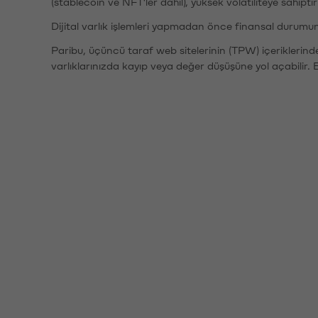
(stablecoin ve NFT'ler dahil), yüksek volatiliteye sahipti
Dijital varlık işlemleri yapmadan önce finansal durumu
Paribu, üçüncü taraf web sitelerinin (TPW) içeriklerin
varlıklarınızda kayıp veya değer düşüşüne yol açabilir. 