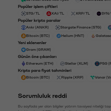
Popüler işlem çiftleri
STG/TL
XAI/TL
XRP/TL
SYN/
Popüler kripto paralar
Ankr (ANKR)
Stargate Finance (STG)
Bitcoin (BTC)
Helium (HNT)
Galatas
Yeni eklenenler
Gram (GRAM)
Günün öne çıkanları
Ethereum (ETH)
Stellar (XLM)
PSG (
Kripto para fiyat tahminleri
Bitcoin (BTC)
Ripple (XRP)
Vanar (
Sorumluluk reddi
Bu sayfada yer alan bilgiler yatırım tavsiyesi niteliği ta