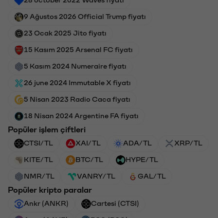
9 Ağustos 2026 Official Trump fiyatı
23 Ocak 2025 Jito fiyatı
15 Kasım 2025 Arsenal FC fiyatı
5 Kasım 2024 Numeraire fiyatı
26 june 2024 Immutable X fiyatı
5 Nisan 2023 Radio Caca fiyatı
18 Nisan 2024 Argentine FA fiyatı
Popüler işlem çiftleri
CTSI/TL
XAI/TL
ADA/TL
XRP/TL
KITE/TL
BTC/TL
HYPE/TL
NMR/TL
VANRY/TL
GAL/TL
Popüler kripto paralar
Ankr (ANKR)
Cartesi (CTSI)