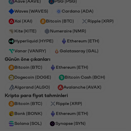
Aave (AAVE)
PSG (PSG)
Waves (WAVES)
Cardano (ADA)
Xai (XAI)
Bitcoin (BTC)
Ripple (XRP)
Kite (KITE)
Numeraire (NMR)
Hyperliquid (HYPE)
Ethereum (ETH)
Vanar (VANRY)
Galatasaray (GAL)
Günün öne çıkanları
Bitcoin (BTC)
Ethereum (ETH)
Dogecoin (DOGE)
Bitcoin Cash (BCH)
Algorand (ALGO)
Avalanche (AVAX)
Kripto para fiyat tahminleri
Bitcoin (BTC)
Ripple (XRP)
Bonk (BONK)
Ethereum (ETH)
Solana (SOL)
Synapse (SYN)