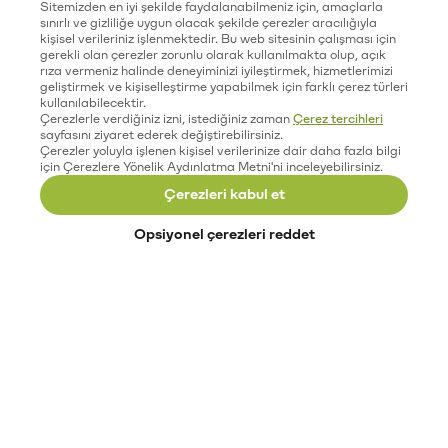
Sitemizden en iyi şekilde faydalanabilmeniz için, amaçlarla
sınırlı ve gizliliğe uygun olacak şekilde çerezler aracılığıyla
kişisel verileriniz işlenmektedir. Bu web sitesinin çalışması için
gerekli olan çerezler zorunlu olarak kullanılmakta olup, açık
rıza vermeniz halinde deneyiminizi iyileştirmek, hizmetlerimizi
geliştirmek ve kişiselleştirme yapabilmek için farklı çerez türleri
kullanılabilecektir.
Çerezlerle verdiğiniz izni, istediğiniz zaman
Çerez tercihleri
sayfasını ziyaret ederek değiştirebilirsiniz.
Çerezler yoluyla işlenen kişisel verilerinize dair daha fazla bilgi
için Çerezlere Yönelik Aydınlatma Metni'ni inceleyebilirsiniz.
Çerezleri kabul et
Opsiyonel çerezleri reddet
Paribu’yu keşfet
Eğitimler
Etkinlikler
Açık pozisyonlar