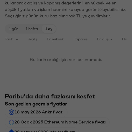
kullanarak açılış ve kapanış değerlerini, en yüksek ve en
düşük fiyatları ve işlem hacmini kolayca görüntüleyebilirsiniz.
Seçtiğiniz günün kuru baz alınarak TL'ye çevrilmiştir.
1 gün
1 hafta
1 ay
Tarih
Açılış
En yüksek
Kapanış
En düşük
Haci
Bu tarih aralığı için veri bulunamadı.
Paribu'da daha fazlasını keşfet
Son gezilen geçmiş fiyatlar
18 may 2026 Ankr fiyatı
28 Ocak 2025 Ethereum Name Service fiyatı
28 october 2022 Waves fiyatı