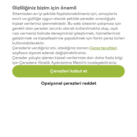
Gizliliğiniz bizim için önemli
Sitemizden en iyi şekilde faydalanabilmeniz için, amaçlarla
sınırlı ve gizliliğe uygun olacak şekilde çerezler aracılığıyla
kişisel verileriniz işlenmektedir. Bu web sitesinin çalışması için
gerekli olan çerezler zorunlu olarak kullanılmakta olup, açık
rıza vermeniz halinde deneyiminizi iyileştirmek, hizmetlerimizi
geliştirmek ve kişiselleştirme yapabilmek için farklı çerez türleri
kullanılabilecektir.
Çerezlerle verdiğiniz izni, istediğiniz zaman
Çerez tercihleri
sayfasını ziyaret ederek değiştirebilirsiniz.
Çerezler yoluyla işlenen kişisel verilerinize dair daha fazla bilgi
için Çerezlere Yönelik Aydınlatma Metni'ni inceleyebilirsiniz.
Çerezleri kabul et
Opsiyonel çerezleri reddet
Paribu’yu keşfet
Eğitimler