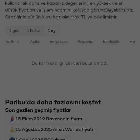
kullanarak açılış ve kapanış değerlerini, en yüksek ve en
düşük fiyatları ve işlem hacmini kolayca görüntüleyebilirsiniz.
Seçtiğiniz günün kuru baz alınarak TL'ye çevrilmiştir.
1 gün
1 hafta
1 ay
Tarih
Açılış
En yüksek
Kapanış
En düşük
Haci
Bu tarih aralığı için veri bulunamadı.
Paribu'da daha fazlasını keşfet
Son gezilen geçmiş fiyatlar
15 Ekim 2019 Ravencoin fiyatı
15 Ağustos 2025 Alien Worlds fiyatı