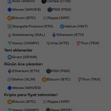
Ankr (ANKR)
Cartesi (CTSI)
Waves (WAVES)
PSG (PSG)
Bitcoin (BTC)
Ripple (XRP)
Stargate Finance (STG)
Helium (HNT)
Galatasaray (GAL)
Ethereum (ETH)
Vanar (VANRY)
Kite (KITE)
Tron (TRX)
Yeni eklenenler
Gram (GRAM)
Günün öne çıkanları
Ethereum (ETH)
PSG (PSG)
Stellar (XLM)
Bitcoin (BTC)
Tron (TRX)
Waves (WAVES)
Kripto para fiyat tahminleri
Bitcoin (BTC)
Ripple (XRP)
Vanar (VANRY)
Pepe (PEPE)