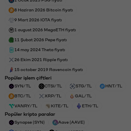
1 Ocak 2025 PSG fiyatı
8 Haziran 2026 Bitcoin fiyatı
9 Mart 2026 IOTA fiyatı
1 august 2026 MegaETH fiyatı
11 Şubat 2026 Pepe fiyatı
14 may 2024 Theta fiyatı
26 Ekim 2021 Ripple fiyatı
15 october 2019 Ravencoin fiyatı
Popüler işlem çiftleri
SYN/TL
CTSI/TL
STG/TL
HNT/TL
BTC/TL
XRP/TL
GAL/TL
VANRY/TL
KITE/TL
ETH/TL
Popüler kripto paralar
Synapse (SYN)
Aave (AAVE)