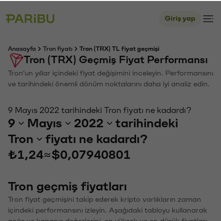
Giriş yap
Anasayfa
Tron fiyatı
Tron (TRX) TL fiyat geçmişi
Tron (TRX) Geçmiş Fiyat Performansı
Tron'un yıllar içindeki fiyat değişimini inceleyin. Performansını
ve tarihindeki önemli dönüm noktalarını daha iyi analiz edin.
9 Mayıs 2022 tarihindeki Tron fiyatı ne kadardı?
9
Mayıs
2022
tarihindeki
Tron
fiyatı ne kadardı?
₺1,24
≈
$0,07940801
Tron geçmiş fiyatları
Tron fiyat geçmişini takip ederek kripto varlıkların zaman
içindeki performansını izleyin. Aşağıdaki tabloyu kullanarak
açılış ve kapanış değerlerini, en yüksek ve en düşük fiyatları