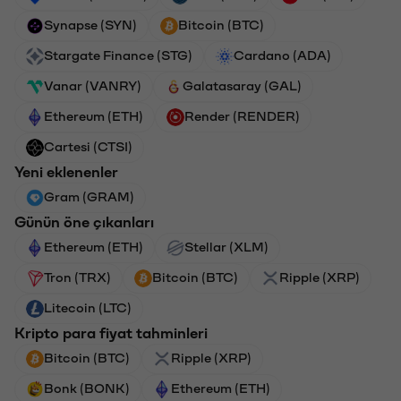
Synapse (SYN)
Bitcoin (BTC)
Stargate Finance (STG)
Cardano (ADA)
Vanar (VANRY)
Galatasaray (GAL)
Ethereum (ETH)
Render (RENDER)
Cartesi (CTSI)
Yeni eklenenler
Gram (GRAM)
Günün öne çıkanları
Ethereum (ETH)
Stellar (XLM)
Tron (TRX)
Bitcoin (BTC)
Ripple (XRP)
Litecoin (LTC)
Kripto para fiyat tahminleri
Bitcoin (BTC)
Ripple (XRP)
Bonk (BONK)
Ethereum (ETH)