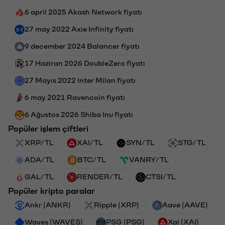
6 april 2025 Akash Network fiyatı
27 may 2022 Axie Infinity fiyatı
9 december 2024 Balancer fiyatı
17 Haziran 2026 DoubleZero fiyatı
27 Mayıs 2022 Inter Milan fiyatı
6 may 2021 Ravencoin fiyatı
6 Ağustos 2026 Shiba Inu fiyatı
Popüler işlem çiftleri
XRP/TL
XAI/TL
SYN/TL
STG/TL
ADA/TL
BTC/TL
VANRY/TL
GAL/TL
RENDER/TL
CTSI/TL
Popüler kripto paralar
Ankr (ANKR)
Ripple (XRP)
Aave (AAVE)
Waves (WAVES)
PSG (PSG)
Xai (XAI)