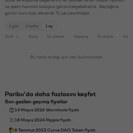
ve işlem hacmini kolayca görüntüleyebilirsiniz. Seçtiğiniz
günün kuru baz alınarak TL'ye çevrilmiştir.
1 gün
1 hafta
1 ay
Tarih
Açılış
En yüksek
Kapanış
En düşük
Haci
Bu tarih aralığı için veri bulunamadı.
Paribu'da daha fazlasını keşfet
Son gezilen geçmiş fiyatlar
14 Mayıs 2026 Wormhole fiyatı
18 Mayıs 2024 Ripple fiyatı
8 Temmuz 2023 Curve DAO Token fiyatı