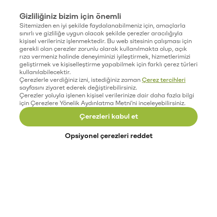
Gizliliğiniz bizim için önemli
Sitemizden en iyi şekilde faydalanabilmeniz için, amaçlarla
sınırlı ve gizliliğe uygun olacak şekilde çerezler aracılığıyla
kişisel verileriniz işlenmektedir. Bu web sitesinin çalışması için
gerekli olan çerezler zorunlu olarak kullanılmakta olup, açık
rıza vermeniz halinde deneyiminizi iyileştirmek, hizmetlerimizi
geliştirmek ve kişiselleştirme yapabilmek için farklı çerez türleri
kullanılabilecektir.
Çerezlerle verdiğiniz izni, istediğiniz zaman
Çerez tercihleri
sayfasını ziyaret ederek değiştirebilirsiniz.
Çerezler yoluyla işlenen kişisel verilerinize dair daha fazla bilgi
için Çerezlere Yönelik Aydınlatma Metni'ni inceleyebilirsiniz.
Çerezleri kabul et
Opsiyonel çerezleri reddet
Paribu’yu keşfet
Eğitimler