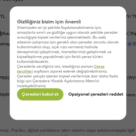
TL
HNT/TL
BTC/TL
GAL/TL
VANRY/T
Gizliliğiniz bizim için önemli
Sitemizden en iyi şekilde faydalanabilmeniz için,
amaçlarla sınırlı ve gizliliğe uygun olacak şekilde çerezler
Aave (AAVE)
PSG (PSG)
Waves (WAVES)
Ri
aracılığıyla kişisel verileriniz işlenmektedir. Bu web
sitesinin çalışması için gerekli olan çerezler zorunlu olarak
saray (GAL)
Ethereum (ETH)
Vanar (VANRY)
C
kullanılmakta olup, açık rıza vermeniz halinde
deneyiminizi iyileştirmek, hizmetlerimizi geliştirmek ve
kişiselleştirme yapabilmek için farklı çerez türleri
kullanılabilecektir.
Çerezlerle verdiğiniz izni, istediğiniz zaman
Çerez
tercihleri
sayfasını ziyaret ederek değiştirebilirsiniz.
Çerezler yoluyla işlenen kişisel verilerinize dair daha fazla
PSG)
Bitcoin (BTC)
Tron (TRX)
Ravencoin (RV
bilgi için Çerezlere Yönelik Aydınlatma Metni'ni
inceleyebilirsiniz.
Çerezleri kabul et
Opsiyonel çerezleri reddet
VANRY)
Bonk (BONK)
Ethereum (ETH)
Avalanc
şımaz. Paribu, dijital varlıkların alım-satımı veya saklanmasıyla ilgi