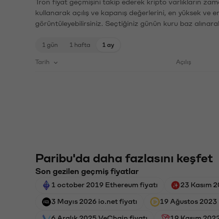
Tron fiyat geçmişini takip ederek kripto varlıkların zam
kullanarak açılış ve kapanış değerlerini, en yüksek ve e
görüntüleyebilirsiniz. Seçtiğiniz günün kuru baz alınarak
1 gün
1 hafta
1 ay
Tarih
Açılış
Paribu'da daha fazlasını keşfet
Son gezilen geçmiş fiyatlar
1 october 2019 Ethereum fiyatı
23 Kasım 20
3 Mayıs 2026 io.net fiyatı
19 Ağustos 2023 
6 Aralık 2025 VeChain fiyatı
19 Kasım 2022 