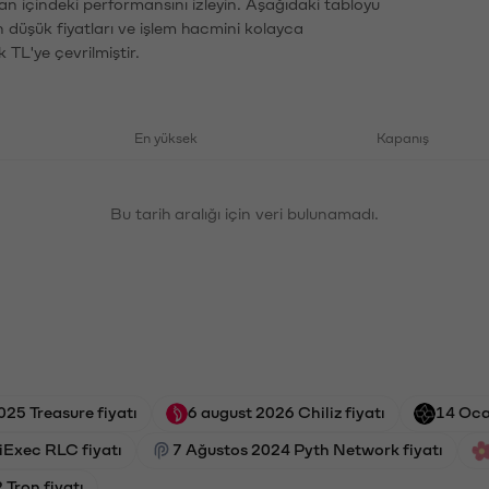
an içindeki performansını izleyin. Aşağıdaki tabloyu
n düşük fiyatları ve işlem hacmini kolayca
 TL'ye çevrilmiştir.
En yüksek
Kapanış
Bu tarih aralığı için veri bulunamadı.
25 Treasure fiyatı
6 august 2026 Chiliz fiyatı
14 Oca
iExec RLC fiyatı
7 Ağustos 2024 Pyth Network fiyatı
Tron fiyatı