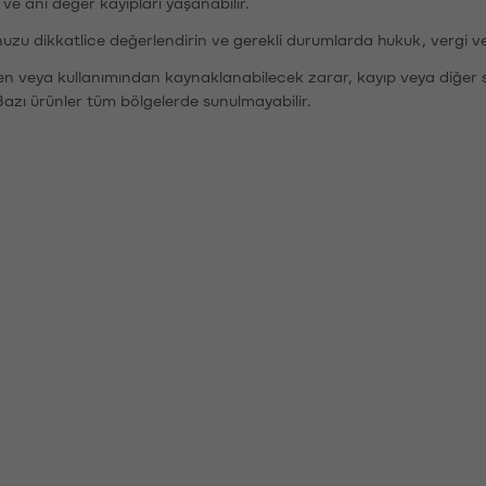
r ve ani değer kayıpları yaşanabilir.
nuzu dikkatlice değerlendirin ve gerekli durumlarda hukuk, vergi v
den veya kullanımından kaynaklanabilecek zarar, kayıp veya diğer 
Bazı ürünler tüm bölgelerde sunulmayabilir.