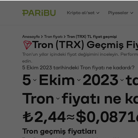
Kripto al/sat
Piyasalar
Anasayfa
Tron fiyatı
Tron (TRX) TL fiyat geçmişi
Tron (TRX) Geçmiş Fi
Tron'un yıllar içindeki fiyat değişimini inceleyin. Perfo
edin.
5 Ekim 2023 tarihindeki Tron fiyatı ne kadardı?
5
Ekim
2023
t
Tron
fiyatı ne 
₺2,44
≈
$0,0871
Tron geçmiş fiyatları