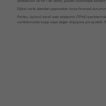
(stablecoin ve NFT'ler dahil), yüksek volatiliteye sahipti
Dijital varlık işlemleri yapmadan önce finansal durumu
Paribu, üçüncü taraf web sitelerinin (TPW) içeriklerin
varlıklarınızda kayıp veya değer düşüşüne yol açabilir. 