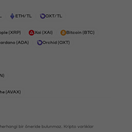
L
ETH/TL
OXT/TL
pple (XRP)
Xai (XAI)
Bitcoin (BTC)
ardano (ADA)
Orchid (OXT)
N)
he (AVAX)
li herhangi bir öneride bulunmaz. Kripto varlıklar