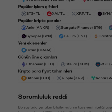
Popüler işlem çiftleri
STG/TL
XAI/TL
XRP/TL
SYN/
Popüler kripto paralar
Ankr (ANKR)
Stargate Finance (STG)
Synapse (SYN)
Helium (HNT)
Galata
Yeni eklenenler
Gram (GRAM)
Günün öne çıkanları
Ethereum (ETH)
Stellar (XLM)
PSG (
Kripto para fiyat tahminleri
Bitcoin (BTC)
Ripple (XRP)
Vanar (
Sorumluluk reddi
Bu sayfada yer alan bilgiler yatırım tavsiyesi niteliği ta