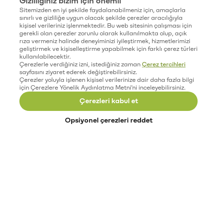
Sitemizden en iyi şekilde faydalanabilmeniz için, amaçlarla
sınırlı ve gizliliğe uygun olacak şekilde çerezler aracılığıyla
kişisel verileriniz işlenmektedir. Bu web sitesinin çalışması için
gerekli olan çerezler zorunlu olarak kullanılmakta olup, açık
rıza vermeniz halinde deneyiminizi iyileştirmek, hizmetlerimizi
geliştirmek ve kişiselleştirme yapabilmek için farklı çerez türleri
kullanılabilecektir.
Çerezlerle verdiğiniz izni, istediğiniz zaman
Çerez tercihleri
sayfasını ziyaret ederek değiştirebilirsiniz.
Çerezler yoluyla işlenen kişisel verilerinize dair daha fazla bilgi
için Çerezlere Yönelik Aydınlatma Metni'ni inceleyebilirsiniz.
Çerezleri kabul et
Opsiyonel çerezleri reddet
Paribu’yu keşfet
Eğitimler
Etkinlikler
Açık pozisyonlar