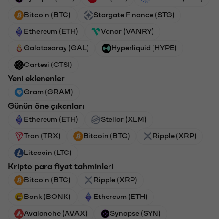
Bitcoin (BTC)
Stargate Finance (STG)
Ethereum (ETH)
Vanar (VANRY)
Galatasaray (GAL)
Hyperliquid (HYPE)
Cartesi (CTSI)
Yeni eklenenler
Gram (GRAM)
Günün öne çıkanları
Ethereum (ETH)
Stellar (XLM)
Tron (TRX)
Bitcoin (BTC)
Ripple (XRP)
Litecoin (LTC)
Kripto para fiyat tahminleri
Bitcoin (BTC)
Ripple (XRP)
Bonk (BONK)
Ethereum (ETH)
Avalanche (AVAX)
Synapse (SYN)