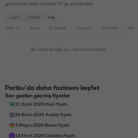
günün kuru baz alınarak TL'ye çevrilmiştir.
1 gün
1 hafta
1 ay
Tarih
Açılış
En yüksek
Kapanış
En düşük
Haci
Bu tarih aralığı için veri bulunamadı.
Paribu'da daha fazlasını keşfet
Son gezilen geçmiş fiyatlar
21 Eylül 2023 Holo fiyatı
20 Ekim 2025 Axelar fiyatı
3 Mayıs 2026 Beam fiyatı
13 Mart 2024 Celestia fiyatı