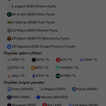
1 august 2026 Golem fiyatı
25 Aralık 2025 Kaito fiyatı
5 Haziran 2026 Floki fiyatı
12 Mayıs 2025 Ethena fiyatı
19 Kasım 2025 FC Barcelona fiyatı
18 Ağustos 2022 Origin Protocol fiyatı
Popüler işlem çiftleri
XRP/TL
SYN/TL
XAI/TL
ADA/TL
STG/TL
BTC/TL
VANRY/TL
GAL/TL
ETH/TL
HYPE/TL
Popüler kripto paralar
Ankr (ANKR)
Ripple (XRP)
Aave (AAVE)
PSG (PSG)
Waves (WAVES)
Synapse (SYN)
Xai (XAI)
Cardano (ADA)