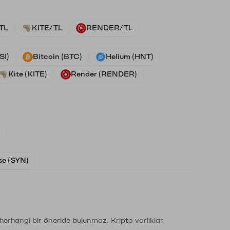
TL
KITE/TL
RENDER/TL
SI)
Bitcoin (BTC)
Helium (HNT)
Kite (KITE)
Render (RENDER)
)
e (SYN)
li herhangi bir öneride bulunmaz. Kripto varlıklar