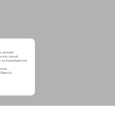
e çerezler
zorunlu olarak
 ve kişiselleştirme
siniz.
 Metni'ni