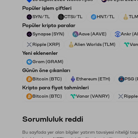
Popüler işlem çiftleri
SYN/TL
CTSI/TL
HNT/TL
TLM
Popüler kripto paralar
Synapse (SYN)
Aave (AAVE)
Ankr (
Ripple (XRP)
Alien Worlds (TLM)
Van
Yeni eklenenler
Gram (GRAM)
Günün öne çıkanları
Bitcoin (BTC)
Ethereum (ETH)
PSG (
Kripto para fiyat tahminleri
Bitcoin (BTC)
Vanar (VANRY)
Ripple
Sorumluluk reddi
Bu sayfada yer alan bilgiler yatırım tavsiyesi niteliği ta