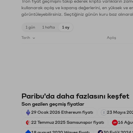
Tron fiyat geçmişini takip ederek kripto varlıkların zam
kullanarak açılış ve kapanış değerlerini, en yüksek ve e
görüntüleyebilirsiniz. Seçtiğiniz günün kuru baz alınarak
1 gün
1 hafta
1 ay
Tarih
Açılış
Paribu'da daha fazlasını keşfet
Son gezilen geçmiş fiyatlar
29 Ocak 2026 Ethereum fiyatı
23 Mayıs 20
22 Temmuz 2025 Samsunspor fiyatı
16 Ağu
18 august 2020 Waves fiyatı
30 Eylül 2024 