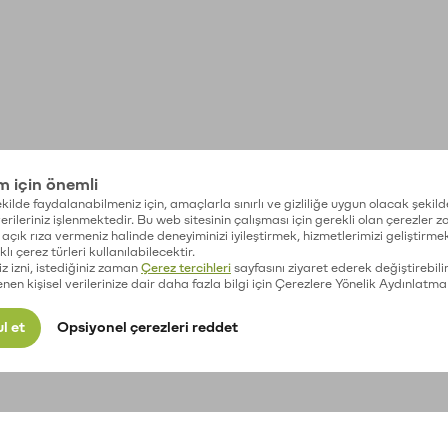
im için önemli
kilde faydalanabilmeniz için, amaçlarla sınırlı ve gizliliğe uygun olacak şekild
 verileriniz işlenmektedir. Bu web sitesinin çalışması için gerekli olan çerezler 
açık rıza vermeniz halinde deneyiminizi iyileştirmek, hizmetlerimizi geliştirmek
lı çerez türleri kullanılabilecektir.
iz izni, istediğiniz zaman
Çerez tercihleri
sayfasını ziyaret ederek değiştirebilir
enen kişisel verilerinize dair daha fazla bilgi için Çerezlere Yönelik Aydınlatma
l et
Opsiyonel çerezleri reddet