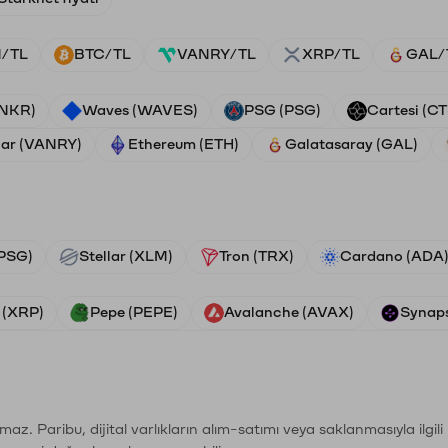
/TL
BTC/TL
VANRY/TL
XRP/TL
GAL/
ANKR)
Waves (WAVES)
PSG (PSG)
Cartesi (CT
ar (VANRY)
Ethereum (ETH)
Galatasaray (GAL)
PSG)
Stellar (XLM)
Tron (TRX)
Cardano (ADA
 (XRP)
Pepe (PEPE)
Avalanche (AVAX)
Synaps
şımaz. Paribu, dijital varlıkların alım-satımı veya saklanmasıyla ilgi