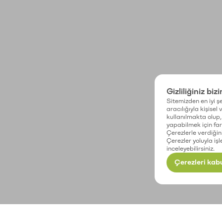
Gizliliğiniz biz
Sitemizden en iyi şe
aracılığıyla kişisel
kullanılmakta olup, 
yapabilmek için fark
Çerezlerle verdiğin
Çerezler yoluyla işl
inceleyebilirsiniz.
Çerezleri kabu