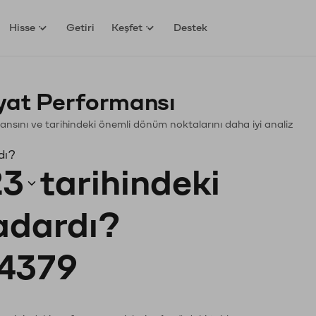
Hisse
Getiri
Keşfet
Destek
yat Performansı
rmansını ve tarihindeki önemli dönüm noktalarını daha iyi analiz
dı?
23
tarihindeki
kadardı?
4379