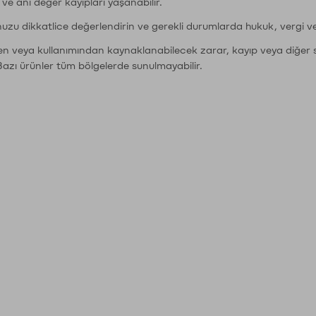
r ve ani değer kayıpları yaşanabilir.
nuzu dikkatlice değerlendirin ve gerekli durumlarda hukuk, vergi v
den veya kullanımından kaynaklanabilecek zarar, kayıp veya diğer 
Bazı ürünler tüm bölgelerde sunulmayabilir.