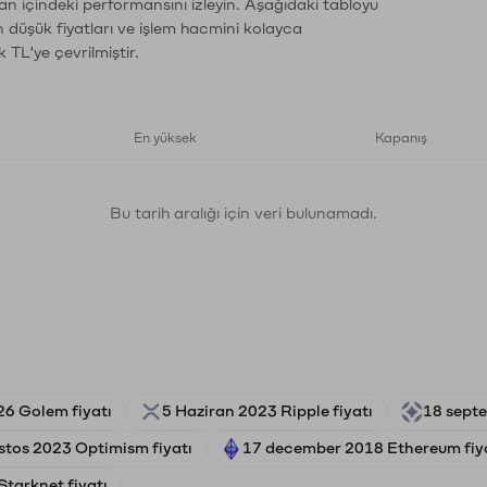
an içindeki performansını izleyin. Aşağıdaki tabloyu
n düşük fiyatları ve işlem hacmini kolayca
 TL'ye çevrilmiştir.
En yüksek
Kapanış
Bu tarih aralığı için veri bulunamadı.
26 Golem fiyatı
5 Haziran 2023 Ripple fiyatı
18 septe
stos 2023 Optimism fiyatı
17 december 2018 Ethereum fiy
Starknet fiyatı