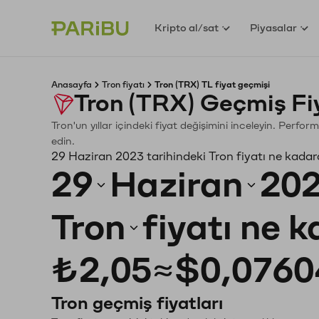
Kripto al/sat
Piyasalar
Anasayfa
Tron fiyatı
Tron (TRX) TL fiyat geçmişi
Tron (TRX) Geçmiş Fi
Tron'un yıllar içindeki fiyat değişimini inceleyin. Perfo
edin.
29 Haziran 2023 tarihindeki Tron fiyatı ne kadar
29
Haziran
20
Tron
fiyatı ne 
₺2,05
≈
$0,0760
Tron geçmiş fiyatları