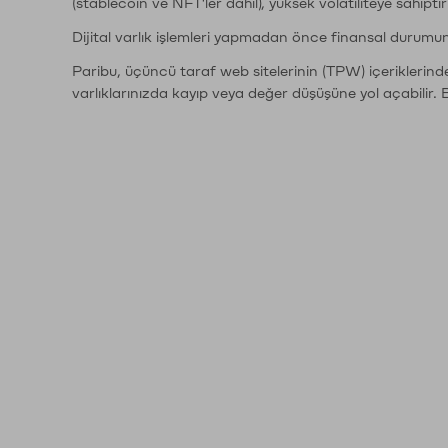
(stablecoin ve NFT'ler dahil), yüksek volatiliteye sahipti
Dijital varlık işlemleri yapmadan önce finansal durumu
Paribu, üçüncü taraf web sitelerinin (TPW) içeriklerin
varlıklarınızda kayıp veya değer düşüşüne yol açabilir. 