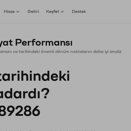
Hisse
Getiri
Keşfet
Destek
yat Performansı
rmansını ve tarihindeki önemli dönüm noktalarını daha iyi analiz
tarihindeki
kadardı?
89286