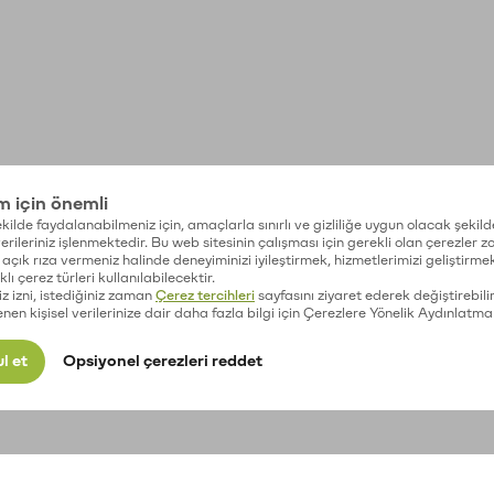
im için önemli
kilde faydalanabilmeniz için, amaçlarla sınırlı ve gizliliğe uygun olacak şekild
 verileriniz işlenmektedir. Bu web sitesinin çalışması için gerekli olan çerezler 
açık rıza vermeniz halinde deneyiminizi iyileştirmek, hizmetlerimizi geliştirmek
lı çerez türleri kullanılabilecektir.
iz izni, istediğiniz zaman
Çerez tercihleri
sayfasını ziyaret ederek değiştirebilir
enen kişisel verilerinize dair daha fazla bilgi için Çerezlere Yönelik Aydınlatma
l et
Opsiyonel çerezleri reddet