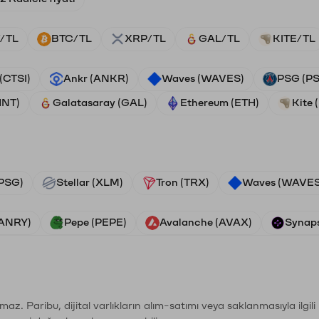
/TL
BTC/TL
XRP/TL
GAL/TL
KITE/TL
 (CTSI)
Ankr (ANKR)
Waves (WAVES)
PSG (P
HNT)
Galatasaray (GAL)
Ethereum (ETH)
Kite 
PSG)
Stellar (XLM)
Tron (TRX)
Waves (WAVES
VANRY)
Pepe (PEPE)
Avalanche (AVAX)
Synaps
şımaz. Paribu, dijital varlıkların alım-satımı veya saklanmasıyla ilgi