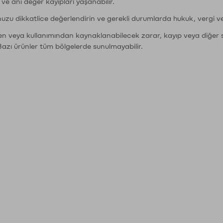
r ve ani değer kayıpları yaşanabilir.
nuzu dikkatlice değerlendirin ve gerekli durumlarda hukuk, vergi v
den veya kullanımından kaynaklanabilecek zarar, kayıp veya diğer 
Bazı ürünler tüm bölgelerde sunulmayabilir.