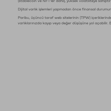
(stablecoin ve NFT'ler dahil), yüksek volatiliteye sahipti
Dijital varlık işlemleri yapmadan önce finansal durumu
Paribu, üçüncü taraf web sitelerinin (TPW) içeriklerin
varlıklarınızda kayıp veya değer düşüşüne yol açabilir. 