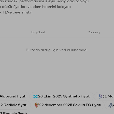
an içindeki performansını izleyin. Aşağıdaki tabloyu
n düşük fiyatları ve işlem hacmini kolayca
 TL'ye çevrilmiştir.
En yüksek
Kapanış
Bu tarih aralığı için veri bulunamadı.
Algorand fiyatı
20 Ekim 2025 Synthetix fiyatı
31 May
2 Radicle fiyatı
22 december 2025 Sevilla FC fiyatı
 Radicle fiyatı