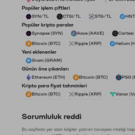
Popüler işlem çiftleri
SYN/TL
CTSI/TL
STG/TL
HNT
Popüler kripto paralar
Synapse (SYN)
Aave (AAVE)
Cartesi
Bitcoin (BTC)
Ripple (XRP)
Helium (
Yeni eklenenler
Gram (GRAM)
Günün öne çıkanları
Ethereum (ETH)
Bitcoin (BTC)
PSG (
Kripto para fiyat tahminleri
Bitcoin (BTC)
Ripple (XRP)
Vanar (
Sorumluluk reddi
Bu sayfada yer alan bilgiler yatırım tavsiyesi niteliği ta