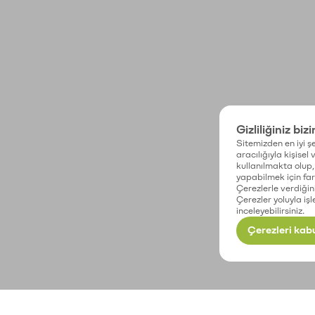
Gizliliğiniz biz
Sitemizden en iyi şe
aracılığıyla kişisel
kullanılmakta olup, 
yapabilmek için fark
Çerezlerle verdiğin
Çerezler yoluyla işl
inceleyebilirsiniz.
Çerezleri kabu