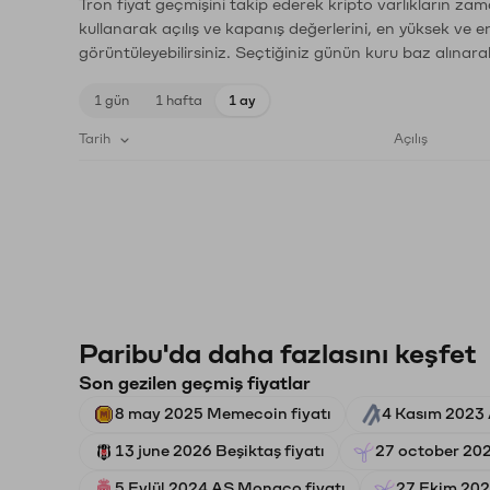
Tron fiyat geçmişini takip ederek kripto varlıkların zam
kullanarak açılış ve kapanış değerlerini, en yüksek ve e
görüntüleyebilirsiniz. Seçtiğiniz günün kuru baz alınarak
1 gün
1 hafta
1 ay
Tarih
Açılış
Paribu'da daha fazlasını keşfet
Son gezilen geçmiş fiyatlar
8 may 2025 Memecoin fiyatı
4 Kasım 2023 
13 june 2026 Beşiktaş fiyatı
27 october 202
5 Eylül 2024 AS Monaco fiyatı
27 Ekim 2022