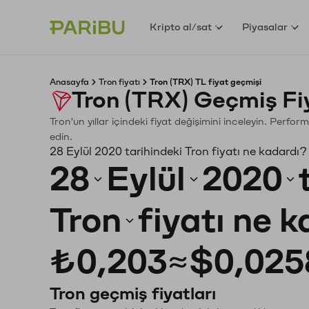
Kripto al/sat
Piyasalar
Anasayfa
Tron fiyatı
Tron (TRX) TL fiyat geçmişi
Tron (TRX) Geçmiş Fi
Tron'un yıllar içindeki fiyat değişimini inceleyin. Perfo
edin.
28 Eylül 2020 tarihindeki Tron fiyatı ne kadardı?
28
Eylül
2020
Tron
fiyatı ne 
₺0,203
≈
$0,025
Tron geçmiş fiyatları