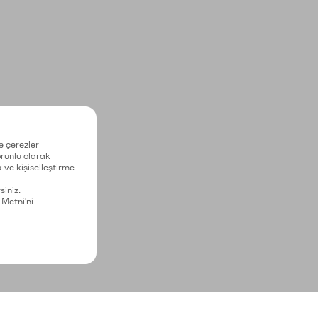
e çerezler
zorunlu olarak
 ve kişiselleştirme
siniz.
 Metni'ni