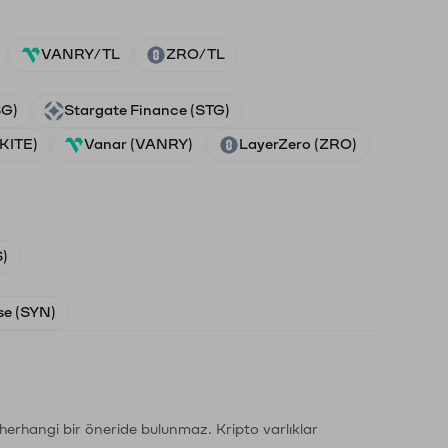
VANRY/TL
ZRO/TL
SG)
Stargate Finance (STG)
(KITE)
Vanar (VANRY)
LayerZero (ZRO)
)
e (SYN)
li herhangi bir öneride bulunmaz. Kripto varlıklar