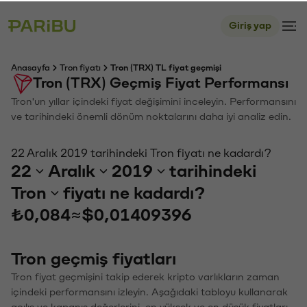
Giriş yap
Anasayfa
Tron fiyatı
Tron (TRX) TL fiyat geçmişi
Tron (TRX) Geçmiş Fiyat Performansı
Tron'un yıllar içindeki fiyat değişimini inceleyin. Performansını
ve tarihindeki önemli dönüm noktalarını daha iyi analiz edin.
22 Aralık 2019 tarihindeki Tron fiyatı ne kadardı?
22
Aralık
2019
tarihindeki
Tron
fiyatı ne kadardı?
₺0,084
≈
$0,01409396
Tron geçmiş fiyatları
Tron fiyat geçmişini takip ederek kripto varlıkların zaman
içindeki performansını izleyin. Aşağıdaki tabloyu kullanarak
açılış ve kapanış değerlerini, en yüksek ve en düşük fiyatları