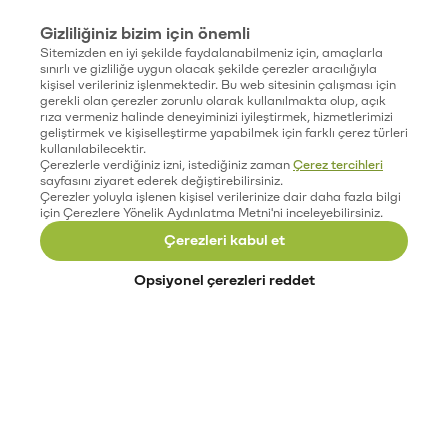
Gizliliğiniz bizim için önemli
Sitemizden en iyi şekilde faydalanabilmeniz için, amaçlarla
sınırlı ve gizliliğe uygun olacak şekilde çerezler aracılığıyla
kişisel verileriniz işlenmektedir. Bu web sitesinin çalışması için
gerekli olan çerezler zorunlu olarak kullanılmakta olup, açık
rıza vermeniz halinde deneyiminizi iyileştirmek, hizmetlerimizi
geliştirmek ve kişiselleştirme yapabilmek için farklı çerez türleri
kullanılabilecektir.
Çerezlerle verdiğiniz izni, istediğiniz zaman
Çerez tercihleri
sayfasını ziyaret ederek değiştirebilirsiniz.
Çerezler yoluyla işlenen kişisel verilerinize dair daha fazla bilgi
için Çerezlere Yönelik Aydınlatma Metni'ni inceleyebilirsiniz.
Çerezleri kabul et
Opsiyonel çerezleri reddet
Paribu’yu keşfet
Eğitimler