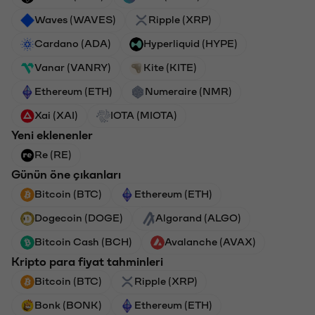
Waves (WAVES)
Ripple (XRP)
Cardano (ADA)
Hyperliquid (HYPE)
Vanar (VANRY)
Kite (KITE)
Ethereum (ETH)
Numeraire (NMR)
Xai (XAI)
IOTA (MIOTA)
Yeni eklenenler
Re (RE)
Günün öne çıkanları
Bitcoin (BTC)
Ethereum (ETH)
Dogecoin (DOGE)
Algorand (ALGO)
Bitcoin Cash (BCH)
Avalanche (AVAX)
Kripto para fiyat tahminleri
Bitcoin (BTC)
Ripple (XRP)
Bonk (BONK)
Ethereum (ETH)