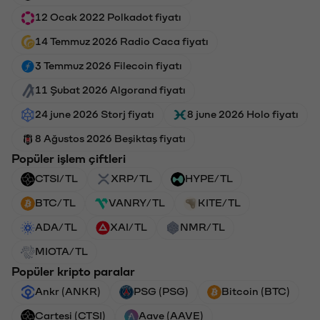
12 Ocak 2022 Polkadot fiyatı
14 Temmuz 2026 Radio Caca fiyatı
3 Temmuz 2026 Filecoin fiyatı
11 Şubat 2026 Algorand fiyatı
24 june 2026 Storj fiyatı
8 june 2026 Holo fiyatı
8 Ağustos 2026 Beşiktaş fiyatı
Popüler işlem çiftleri
CTSI/TL
XRP/TL
HYPE/TL
BTC/TL
VANRY/TL
KITE/TL
ADA/TL
XAI/TL
NMR/TL
MIOTA/TL
Popüler kripto paralar
Ankr (ANKR)
PSG (PSG)
Bitcoin (BTC)
Cartesi (CTSI)
Aave (AAVE)