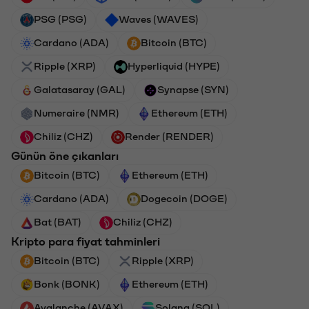
PSG (PSG)
Waves (WAVES)
Cardano (ADA)
Bitcoin (BTC)
Ripple (XRP)
Hyperliquid (HYPE)
Galatasaray (GAL)
Synapse (SYN)
Numeraire (NMR)
Ethereum (ETH)
Chiliz (CHZ)
Render (RENDER)
Günün öne çıkanları
Bitcoin (BTC)
Ethereum (ETH)
Cardano (ADA)
Dogecoin (DOGE)
Bat (BAT)
Chiliz (CHZ)
Kripto para fiyat tahminleri
Bitcoin (BTC)
Ripple (XRP)
Bonk (BONK)
Ethereum (ETH)
Avalanche (AVAX)
Solana (SOL)