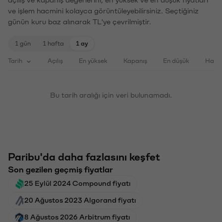
ve işlem hacmini kolayca görüntüleyebilirsiniz. Seçtiğiniz
günün kuru baz alınarak TL'ye çevrilmiştir.
1 gün
1 hafta
1 ay
Tarih
Açılış
En yüksek
Kapanış
En düşük
Haci
Bu tarih aralığı için veri bulunamadı.
Paribu'da daha fazlasını keşfet
Son gezilen geçmiş fiyatlar
25 Eylül 2024 Compound fiyatı
20 Ağustos 2023 Algorand fiyatı
8 Ağustos 2026 Arbitrum fiyatı