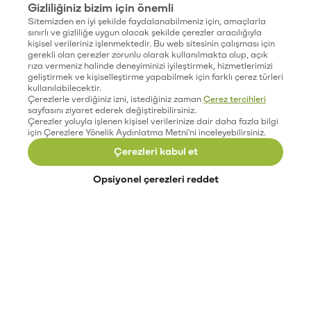
Gizliliğiniz bizim için önemli
Sitemizden en iyi şekilde faydalanabilmeniz için, amaçlarla
sınırlı ve gizliliğe uygun olacak şekilde çerezler aracılığıyla
kişisel verileriniz işlenmektedir. Bu web sitesinin çalışması için
gerekli olan çerezler zorunlu olarak kullanılmakta olup, açık
rıza vermeniz halinde deneyiminizi iyileştirmek, hizmetlerimizi
geliştirmek ve kişiselleştirme yapabilmek için farklı çerez türleri
kullanılabilecektir.
Çerezlerle verdiğiniz izni, istediğiniz zaman
Çerez tercihleri
sayfasını ziyaret ederek değiştirebilirsiniz.
Çerezler yoluyla işlenen kişisel verilerinize dair daha fazla bilgi
için Çerezlere Yönelik Aydınlatma Metni'ni inceleyebilirsiniz.
Çerezleri kabul et
Opsiyonel çerezleri reddet
Paribu’yu keşfet
Eğitimler
Etkinlikler