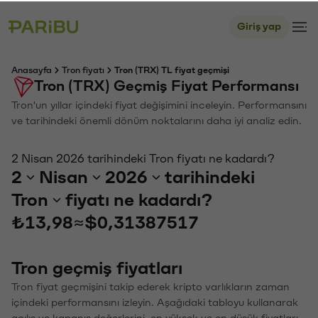
Giriş yap
Anasayfa
Tron fiyatı
Tron (TRX) TL fiyat geçmişi
Tron (TRX) Geçmiş Fiyat Performansı
Tron'un yıllar içindeki fiyat değişimini inceleyin. Performansını
ve tarihindeki önemli dönüm noktalarını daha iyi analiz edin.
2 Nisan 2026 tarihindeki Tron fiyatı ne kadardı?
2
Nisan
2026
tarihindeki
Tron
fiyatı ne kadardı?
₺13,98
≈
$0,31387517
Tron geçmiş fiyatları
Tron fiyat geçmişini takip ederek kripto varlıkların zaman
içindeki performansını izleyin. Aşağıdaki tabloyu kullanarak
açılış ve kapanış değerlerini, en yüksek ve en düşük fiyatları