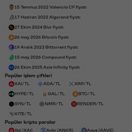
15 Temmuz 2022 Valencia CF fiyatı
17 Haziran 2022 Algorand fiyatı
27 Ekim 2024 Blur fiyatı
26 may 2026 Bitcoin fiyatı
19 Aralık 2023 Bittorrent fiyatı
15 may 2026 Compound fiyatı
26 Ekim 2025 Axie Infinity fiyatı
Popüler işlem çiftleri
XAI/TL
ADA/TL
XRP/TL
HYPE/TL
GAL/TL
BTC/TL
SYN/TL
NMR/TL
RENDER/TL
KITE/TL
Popüler kripto paralar
Xai (XAI)
Ankr (ANKR)
Aave (AAVE)