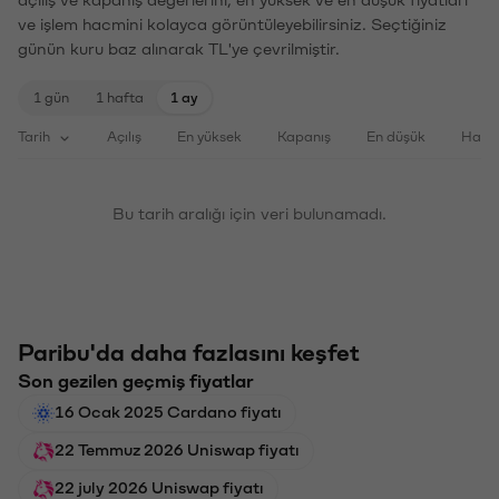
ve işlem hacmini kolayca görüntüleyebilirsiniz. Seçtiğiniz
günün kuru baz alınarak TL'ye çevrilmiştir.
1 gün
1 hafta
1 ay
Tarih
Açılış
En yüksek
Kapanış
En düşük
Haci
Bu tarih aralığı için veri bulunamadı.
Paribu'da daha fazlasını keşfet
Son gezilen geçmiş fiyatlar
16 Ocak 2025 Cardano fiyatı
22 Temmuz 2026 Uniswap fiyatı
22 july 2026 Uniswap fiyatı