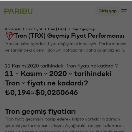
Giriş yap
Anasayfa
Tron fiyatı
Tron (TRX) TL fiyat geçmişi
Tron (TRX) Geçmiş Fiyat Performansı
Tron'un yıllar içindeki fiyat değişimini inceleyin. Performansını
ve tarihindeki önemli dönüm noktalarını daha iyi analiz edin.
11 Kasım 2020 tarihindeki Tron fiyatı ne kadardı?
11
Kasım
2020
tarihindeki
Tron
fiyatı ne kadardı?
₺0,194
≈
$0,0250646
Tron geçmiş fiyatları
Tron fiyat geçmişini takip ederek kripto varlıkların zaman
içindeki performansını izleyin. Aşağıdaki tabloyu kullanarak
açılış ve kapanış değerlerini, en yüksek ve en düşük fiyatları