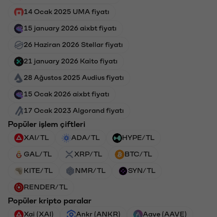
14 Ocak 2025 UMA fiyatı
15 january 2026 aixbt fiyatı
26 Haziran 2026 Stellar fiyatı
21 january 2026 Kaito fiyatı
28 Ağustos 2025 Audius fiyatı
15 Ocak 2026 aixbt fiyatı
17 Ocak 2023 Algorand fiyatı
Popüler işlem çiftleri
XAI/TL
ADA/TL
HYPE/TL
GAL/TL
XRP/TL
BTC/TL
KITE/TL
NMR/TL
SYN/TL
RENDER/TL
Popüler kripto paralar
Xai (XAI)
Ankr (ANKR)
Aave (AAVE)