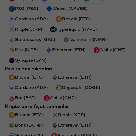
PSG (PSG)
Waves (WAVES)
Cardano (ADA)
Bitcoin (BTC)
Ripple (XRP)
Hyperliquid (HYPE)
Galatasaray (GAL)
Numeraire (NMR)
Kite (KITE)
Ethereum (ETH)
Chiliz (CHZ)
Synapse (SYN)
Günün öne çıkanları
Bitcoin (BTC)
Ethereum (ETH)
Cardano (ADA)
Dogecoin (DOGE)
Bat (BAT)
Chiliz (CHZ)
Kripto para fiyat tahminleri
Bitcoin (BTC)
Ripple (XRP)
Bonk (BONK)
Ethereum (ETH)
Solana (SOL)
Avalanche (AVAX)