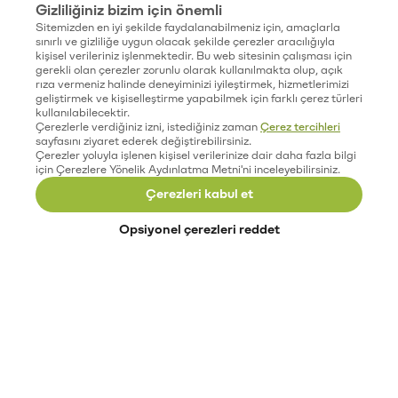
Gizliliğiniz bizim için önemli
Sitemizden en iyi şekilde faydalanabilmeniz için, amaçlarla
sınırlı ve gizliliğe uygun olacak şekilde çerezler aracılığıyla
kişisel verileriniz işlenmektedir. Bu web sitesinin çalışması için
gerekli olan çerezler zorunlu olarak kullanılmakta olup, açık
rıza vermeniz halinde deneyiminizi iyileştirmek, hizmetlerimizi
geliştirmek ve kişiselleştirme yapabilmek için farklı çerez türleri
kullanılabilecektir.
Çerezlerle verdiğiniz izni, istediğiniz zaman
Çerez tercihleri
sayfasını ziyaret ederek değiştirebilirsiniz.
Çerezler yoluyla işlenen kişisel verilerinize dair daha fazla bilgi
için Çerezlere Yönelik Aydınlatma Metni'ni inceleyebilirsiniz.
Çerezleri kabul et
Opsiyonel çerezleri reddet
Paribu’yu keşfet
Eğitimler
Etkinlikler