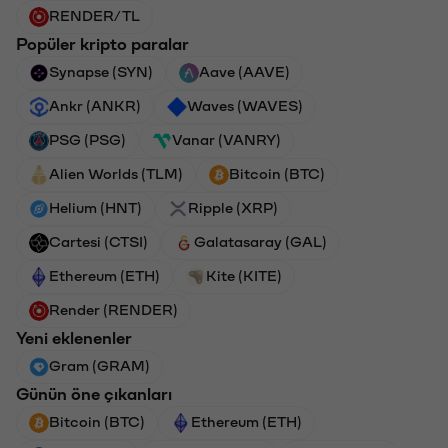
RENDER/TL
Popüler kripto paralar
Synapse (SYN)
Aave (AAVE)
Ankr (ANKR)
Waves (WAVES)
PSG (PSG)
Vanar (VANRY)
Alien Worlds (TLM)
Bitcoin (BTC)
Helium (HNT)
Ripple (XRP)
Cartesi (CTSI)
Galatasaray (GAL)
Ethereum (ETH)
Kite (KITE)
Render (RENDER)
Yeni eklenenler
Gram (GRAM)
Günün öne çıkanları
Bitcoin (BTC)
Ethereum (ETH)