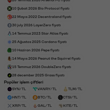
20 Temmuz 2026 Arsenal FC fiyatı
10 Şubat 2026 Bio Protocol fiyatı
22 Mayıs 2022 Decentraland fiyatı
30 july 2026 LayerZero fiyatı
14 Temmuz 2023 Star Atlas fiyatı
25 Ağustos 2025 Cardano fiyatı
10 Haziran 2026 Pepe fiyatı
14 Mayıs 2026 Peanut the Squirrel fiyatı
15 Temmuz 2026 DoubleZero fiyatı
28 december 2025 Grass fiyatı
Popüler işlem çiftleri
SYN/TL
VANRY/TL
TLM/TL
HNT/TL
BTC/TL
CTSI/TL
XRP/TL
GAL/TL
KITE/TL