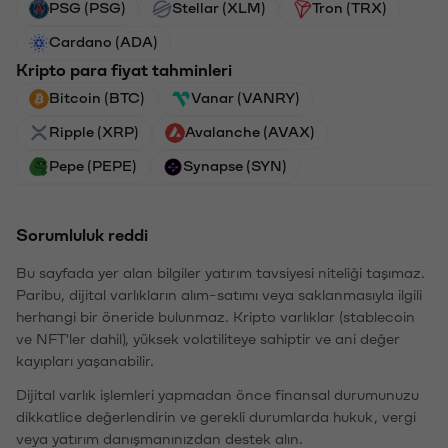
PSG (PSG)
Stellar (XLM)
Tron (TRX)
Cardano (ADA)
Kripto para fiyat tahminleri
Bitcoin (BTC)
Vanar (VANRY)
Ripple (XRP)
Avalanche (AVAX)
Pepe (PEPE)
Synapse (SYN)
Sorumluluk reddi
Bu sayfada yer alan bilgiler yatırım tavsiyesi niteliği taşımaz.
Paribu, dijital varlıkların alım-satımı veya saklanmasıyla ilgili
herhangi bir öneride bulunmaz. Kripto varlıklar (stablecoin
ve NFT'ler dahil), yüksek volatiliteye sahiptir ve ani değer
kayıpları yaşanabilir.
Dijital varlık işlemleri yapmadan önce finansal durumunuzu
dikkatlice değerlendirin ve gerekli durumlarda hukuk, vergi
veya yatırım danışmanınızdan destek alın.