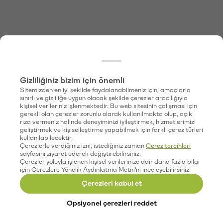
Gizliliğiniz bizim için önemli
Sitemizden en iyi şekilde faydalanabilmeniz için, amaçlarla
sınırlı ve gizliliğe uygun olacak şekilde çerezler aracılığıyla
kişisel verileriniz işlenmektedir. Bu web sitesinin çalışması için
gerekli olan çerezler zorunlu olarak kullanılmakta olup, açık
rıza vermeniz halinde deneyiminizi iyileştirmek, hizmetlerimizi
geliştirmek ve kişiselleştirme yapabilmek için farklı çerez türleri
kullanılabilecektir.
Çerezlerle verdiğiniz izni, istediğiniz zaman
Çerez tercihleri
sayfasını ziyaret ederek değiştirebilirsiniz.
Çerezler yoluyla işlenen kişisel verilerinize dair daha fazla bilgi
için Çerezlere Yönelik Aydınlatma Metni'ni inceleyebilirsiniz.
Çerezleri kabul et
Opsiyonel çerezleri reddet