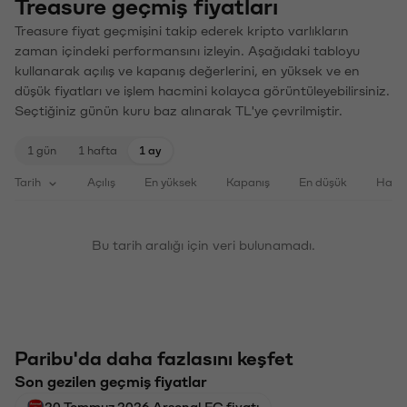
Treasure geçmiş fiyatları
Treasure fiyat geçmişini takip ederek kripto varlıkların
zaman içindeki performansını izleyin. Aşağıdaki tabloyu
kullanarak açılış ve kapanış değerlerini, en yüksek ve en
düşük fiyatları ve işlem hacmini kolayca görüntüleyebilirsiniz.
Seçtiğiniz günün kuru baz alınarak TL'ye çevrilmiştir.
1 gün
1 hafta
1 ay
Tarih
Açılış
En yüksek
Kapanış
En düşük
Haci
Bu tarih aralığı için veri bulunamadı.
Paribu'da daha fazlasını keşfet
Son gezilen geçmiş fiyatlar