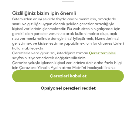
Gizliliğiniz bizim için önemli
Sitemizden en iyi şekilde faydalanabilmeniz için, amaçlarla
sınırlı ve gizliliğe uygun olacak şekilde çerezler aracılığıyla
kişisel verileriniz işlenmektedir. Bu web sitesinin çalışması için
gerekli olan çerezler zorunlu olarak kullanılmakta olup, açık
rıza vermeniz halinde deneyiminizi iyileştirmek, hizmetlerimizi
geliştirmek ve kişiselleştirme yapabilmek için farklı çerez türleri
kullanılabilecektir.
Çerezlerle verdiğiniz izni, istediğiniz zaman
Çerez tercihleri
sayfasını ziyaret ederek değiştirebilirsiniz.
Çerezler yoluyla işlenen kişisel verilerinize dair daha fazla bilgi
için Çerezlere Yönelik Aydınlatma Metni'ni inceleyebilirsiniz.
Çerezleri kabul et
Opsiyonel çerezleri reddet
Paribu’yu keşfet
Eğitimler