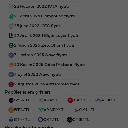
23 Haziran 2022 IOTA fiyatı
21 april 2026 Compound fiyatı
23 june 2022 IOTA fiyatı
12 Aralık 2024 EigenLayer fiyatı
2 Nisan 2026 ZetaChain fiyatı
7 Haziran 2025 Aave fiyatı
10 Kasım 2025 Odos Protocol fiyatı
7 Eylül 2022 Aave fiyatı
2 Ağustos 2026 Alfa Romeo fiyatı
Popüler işlem çiftleri
SYN/TL
XRP/TL
XAI/TL
ADA/TL
BTC/TL
VANRY/TL
GAL/TL
ETH/TL
OXT/TL
CTSI/TL
Popüler kripto paralar