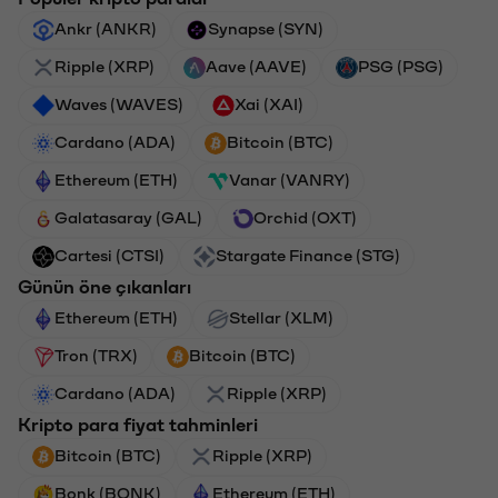
Ankr (ANKR)
Synapse (SYN)
Ripple (XRP)
Aave (AAVE)
PSG (PSG)
Waves (WAVES)
Xai (XAI)
Cardano (ADA)
Bitcoin (BTC)
Ethereum (ETH)
Vanar (VANRY)
Galatasaray (GAL)
Orchid (OXT)
Cartesi (CTSI)
Stargate Finance (STG)
Günün öne çıkanları
Ethereum (ETH)
Stellar (XLM)
Tron (TRX)
Bitcoin (BTC)
Cardano (ADA)
Ripple (XRP)
Kripto para fiyat tahminleri
Bitcoin (BTC)
Ripple (XRP)
Bonk (BONK)
Ethereum (ETH)