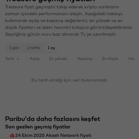
Treasure fiyat geçmişini takip ederek kripto varlıkların
zaman içindeki performansını izleyin. Aşağıdaki tabloyu
kullanarak açılış ve kapanış değerlerini, en yüksek ve en
düşük fiyatları ve işlem hacmini kolayca görüntüleyebilirsiniz.
Seçtiğiniz günün kuru baz alınarak TL'ye çevrilmiştir.
1 gün
1 hafta
1 ay
Tarih
Açılış
En yüksek
Kapanış
En düşük
Haci
Bu tarih aralığı için veri bulunamadı.
Paribu'da daha fazlasını keşfet
Son gezilen geçmiş fiyatlar
24 Ekim 2025 Akash Network fiyatı